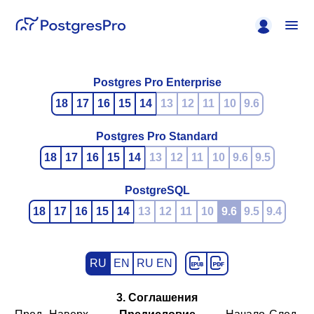
Postgres Pro Enterprise
18
17
16
15
14
13
12
11
10
9.6
Postgres Pro Standard
18
17
16
15
14
13
12
11
10
9.6
9.5
PostgreSQL
18
17
16
15
14
13
12
11
10
9.6
9.5
9.4
RU
EN
RU EN
3. Соглашения