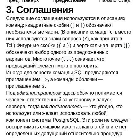
Пред.
Наверх
Предисловие
Начало
След.
3. Соглашения
Следующие соглашения используются в описаниях
[
]
команд: квадратные скобки (
и
) обозначают
необязательные части. (В описании команд Tcl вместо
?
них используются знаки вопроса (
), как принято в
{
}
|
Tcl.) Фигурные скобки (
и
) и вертикальная черта (
)
обозначают выбор одного из предложенных
...
вариантов. Многоточие (
) означает, что
предыдущий элемент можно повторить.
Иногда для ясности команды SQL предваряются
=>
приглашением
, а команды оболочки —
$
приглашением
.
Под
администратором
здесь обычно понимается
человек, ответственный за установку и запуск
сервера, тогда как
пользователь
— кто угодно, кто
использует или желает использовать любой
компонент системы
PostgreSQL
. Эти роли не следует
воспринимать слишком узко, так как в этой книге нет
определённых допущений относительно процедур