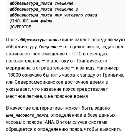
аббревиатура_пояса
смещение
аббревиатура_пояса
смещение
аббревиатура_пояса
имя_часового_пояса
@INCLUDE 
имя_файла
Поле
лишь задаёт определяемую
аббревиатура_пояса
аббревиатуру.
— это целое число, задающее
Смещение
эквивалентное смещение от UTC в секундах,
положительное — к востоку от Гринвичского
меридиана, а отрицательное — к западу. Например,
-18000 означало бы пять часов к западу от Гринвича,
или Североамериканское восточное время.
D
указывает, что название пояса представляет
местное летнее, а не поясное время.
В качестве альтернативы может быть задано
, определённое в базе данных
имя_часового_пояса
часовых поясов IANA. В этом случае система
обращается к определению пояса, чтобы выяснить,