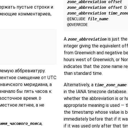
zone_abbreviation
offset
ержать пустые строки и
zone_abbreviation
offset
zone_abbreviation
time_zon
 имеющие комментариев,
@INCLUDE 
file_name
A
is just th
zone_abbreviation
integer giving the equivalent o
from Greenwich and negative be
hours west of Greenwich, or No
indicates that the zone name re
яемую аббревиатуру.
than standard time.
лентное смещение от UTC
инвичского меридиана, а
Alternatively, a
time_zone_name
значало бы пять часов к
in the IANA timezone database. 
 восточное время.
whether the abbreviation is or ha
D
местное летнее, а не
appropriate meaning is used — th
the timestamp whose value is be
immediately before that if it wa
о
,
имя_часового_пояса
if it was used only after that ti