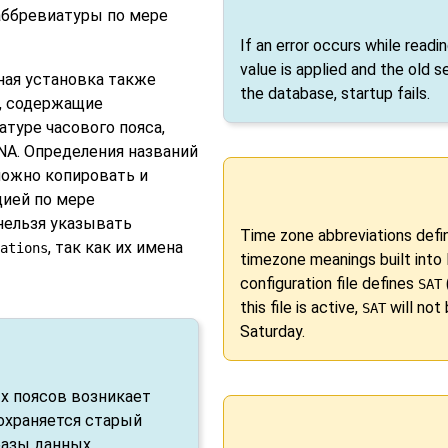
 аббревиатуры по мере
If an error occurs while readi
value is applied and the old se
ная установка также
the database, startup fails.
д., содержащие
туре часового пояса,
NA. Определения названий
можно копировать и
цией по мере
нельзя указывать
Time zone abbreviations define
, так как их имена
ations
timezone meanings built into
configuration file defines
SAT
this file is active,
will not
SAT
Saturday.
ых поясов возникает
сохраняется старый
базы данных,