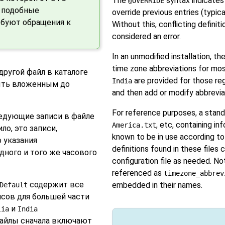
The
syntax indicates 
@OVERRIDE
ь подобные
override previous entries (typica
ребуют обращения к
Without this, conflicting defini
considered an error.
In an unmodified installation, the
time zone abbreviations for most
ругой файл в каталоге
are provided for those regi
India
ыть вложенным до
and then add or modify abbrevia
For reference purposes, a standa
ледующие записи в файле
, etc, containing i
America.txt
о, это записи,
known to be in use according t
 указания
definitions found in these files
ного и того же часового
configuration file as needed. No
referenced as
timezone_abbrev
содержит все
embedded in their names.
Default
сов для большей части
и
lia
India
файлы сначала включают