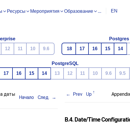
EN
ы
Ресурсы
Мероприятия
Образование
...
erprise
Postgres
12
11
10
9.6
18
17
16
15
14
PostgreSQL
17
16
15
14
13
12
11
10
9.6
9.5
а даты
Prev
Up
Appendix
Начало
След.
B.4. Date/Time Configuratio