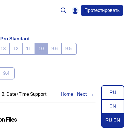
Протестировать
 Pro Standard
13
12
11
10
9.6
9.5
9.4
RU
 B. Date/Time Support
Home
Next
EN
n Files
RU EN