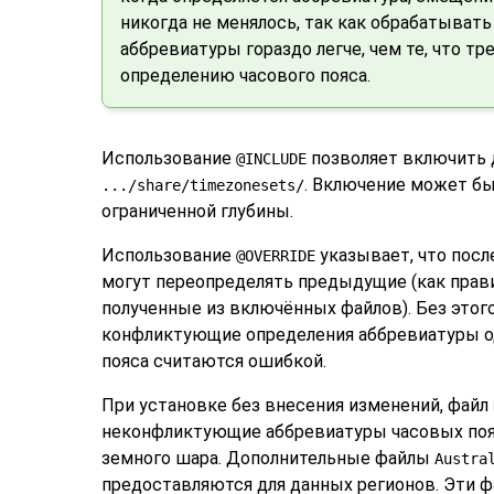
никогда не менялось, так как обрабатыват
аббревиатуры гораздо легче, чем те, что т
определению часового пояса.
Использование
позволяет включить д
@INCLUDE
. Включение может б
.../share/timezonesets/
ограниченной глубины.
Использование
указывает, что пос
@OVERRIDE
могут переопределять предыдущие (как правил
полученные из включённых файлов). Без этого
конфликтующие определения аббревиатуры од
пояса считаются ошибкой.
При установке без внесения изменений, файл
неконфликтующие аббревиатуры часовых поя
земного шара. Дополнительные файлы
Austra
предоставляются для данных регионов. Эти 