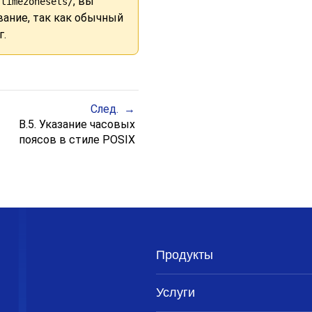
, вы
/timezonesets/
ание, так как обычный
г.
След.
B.5. Указание часовых
поясов в стиле
POSIX
Продукты
Услуги