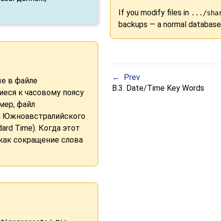
If you modify files in
.../sha
backups — a normal database d
Prev
е в файле
B.3. Date/Time Key Words
иеся к часовому поясу
мер, файл
я Южноавстралийского
dard Time). Когда этот
как сокращение слова