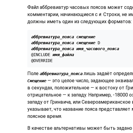
Файл аббревиатур часовых поясов может сод
комментарии, начинающиеся с
. Строки, не
#
должны иметь один из следующих форматов:
аббревиатура_пояса
смещение
аббревиатура_пояса
смещение
аббревиатура_пояса
имя_часового_пояса
@INCLUDE 
имя_файла
Поле
лишь задаёт определ
аббревиатура_пояса
— это целое число, задающее эквива
Смещение
в секундах, положительное — к востоку от Гр
отрицательное — к западу. Например, -18000 о
западу от Гринвича, или Североамериканское
указывает, что название пояса представляет 
поясное время.
В качестве альтернативы может быть задан