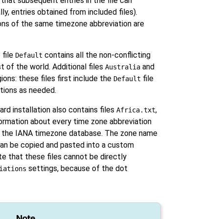
that subsequent entries in the file can
lly, entries obtained from included files).
tions of the same timezone abbreviation are
 file
contains all the non-conflicting
Default
 of the world. Additional files
and
Australia
ons: these files first include the
file
Default
tions as needed.
rd installation also contains files
,
Africa.txt
nformation about every time zone abbreviation
o the IANA timezone database. The zone name
 can be copied and pasted into a custom
te that these files cannot be directly
settings, because of the dot
iations
Note