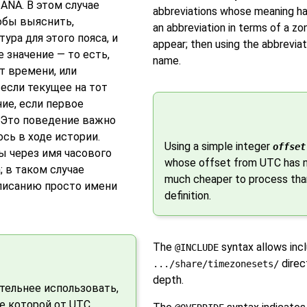
ANA. В этом случае
abbreviations whose meaning has 
обы выяснить,
an abbreviation in terms of a z
ура для этого пояса, и
appear; then using the abbreviati
 значение — то есть,
name.
т времени, или
если текущее на тот
ие, если первое
 Это поведение важно
ось в ходе истории.
Using a simple integer
offset
ы через имя часового
whose offset from UTC has ne
; в таком случае
much cheaper to process than
писанию просто имени
definition.
The
syntax allows inclu
@INCLUDE
direct
.../share/timezonesets/
depth.
тельнее использовать,
е которой от UTC