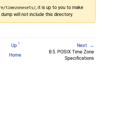
, it is up to you to make
re/timezonesets/
ump will not include this directory.
Up
Next
B.5.
POSIX
Time Zone
Home
Specifications