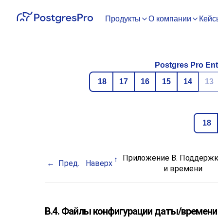
Продукты
О компании
Кейс
Postgres Pro Ent
18
17
16
15
14
13
18
Приложение B. Поддержк
Пред.
Наверх
и времени
B.4. Файлы конфигурации даты/времени