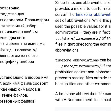
Since timezone abbreviations ar
остаточно
provides a means to customize 
средства для
server. The
timezone_abbreviat
ых сервером. Параметром
set of abbreviations. While thi
ся активный набор
user, the possible values for it
быть изменён любым
administrator — they are in fact
ения для него
of the
.../share/timezonesets/
ых и являются именами
files in that directory, the admi
share/timezonesets/
abbreviations.
йлы в этом каталоге,
can be
timezone_abbreviations
специфику выбора
, if t
.../share/timezonesets/
prohibition against non-alphabet
установлено в любое имя
prevents reading files outside t
, если имя файла состоит
/
backup files and other extraneou
буквенных символов в
A timezone abbreviation file ca
тение файлов,
with
. Non-comment lines must
#
 резервных файлов