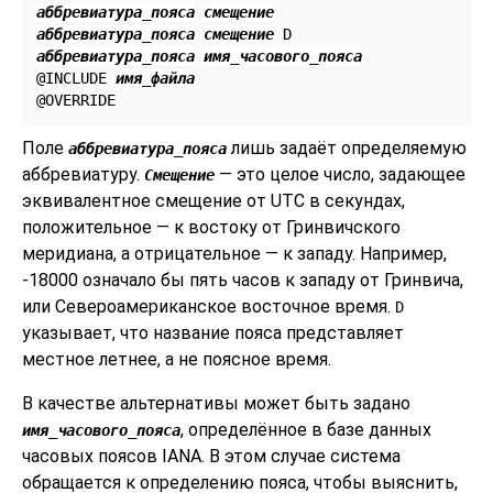
аббревиатура_пояса
смещение
аббревиатура_пояса
смещение
аббревиатура_пояса
имя_часового_пояса
@INCLUDE 
имя_файла
Поле
лишь задаёт определяемую
аббревиатура_пояса
аббревиатуру.
— это целое число, задающее
Смещение
эквивалентное смещение от UTC в секундах,
положительное — к востоку от Гринвичского
меридиана, а отрицательное — к западу. Например,
-18000 означало бы пять часов к западу от Гринвича,
или Североамериканское восточное время.
D
указывает, что название пояса представляет
местное летнее, а не поясное время.
В качестве альтернативы может быть задано
, определённое в базе данных
имя_часового_пояса
часовых поясов IANA. В этом случае система
обращается к определению пояса, чтобы выяснить,