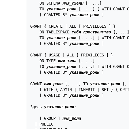
    ON SCHEMA 
имя_схемы
 [, ...]

    TO 
указание_роли
 [, ...] [ WITH GRANT O
    [ GRANTED BY 
указание_роли
 ]

GRANT { CREATE | ALL [ PRIVILEGES ] }

    ON TABLESPACE 
табл_пространство
 [, ...]
    TO 
указание_роли
 [, ...] [ WITH GRANT O
    [ GRANTED BY 
указание_роли
 ]

GRANT { USAGE | ALL [ PRIVILEGES ] }

    ON TYPE 
имя_типа
 [, ...]

    TO 
указание_роли
 [, ...] [ WITH GRANT O
    [ GRANTED BY 
указание_роли
 ]

GRANT 
имя_роли
 [, ...] TO 
указание_роли
 [, 
    [ WITH { ADMIN | INHERIT | SET } { OPTI
    [ GRANTED BY 
указание_роли
 ]

Здесь 
указание_роли
:
    [ GROUP ] 
имя_роли
  | PUBLIC
