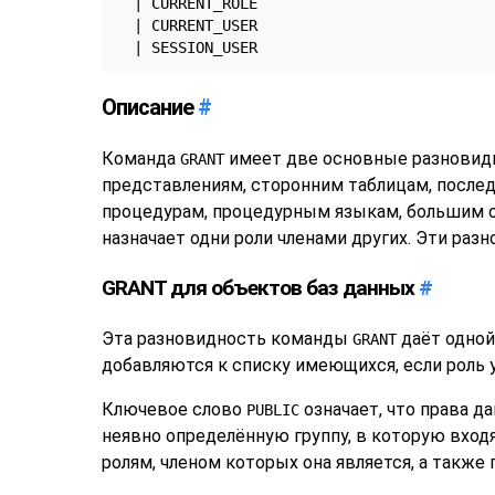
  | CURRENT_ROLE

  | CURRENT_USER

  | SESSION_USER
Описание
#
Команда
имеет две основные разновидно
GRANT
представлениям, сторонним таблицам, послед
процедурам, процедурным языкам, большим об
назначает одни роли членами других. Эти раз
GRANT для объектов баз данных
#
Эта разновидность команды
даёт одной
GRANT
добавляются к списку имеющихся, если роль 
Ключевое слово
означает, что права д
PUBLIC
неявно определённую группу, в которую входя
ролям, членом которых она является, а также