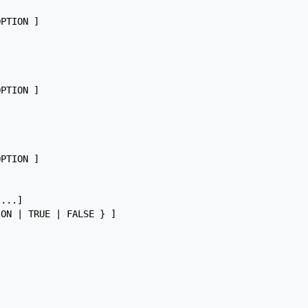
PTION ]



PTION ]

PTION ]

...]

ON | TRUE | FALSE } ]
