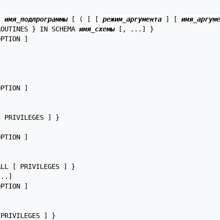
} 
имя_подпрограммы
 [ ( [ [ 
режим_аргумента
 ] [ 
имя_аргум
ROUTINES } IN SCHEMA 
имя_схемы
 [, ...] }

PTION ]

PTION ]

 PRIVILEGES ] }

PTION ]

LL [ PRIVILEGES ] }

..]

PTION ]

PRIVILEGES ] }
