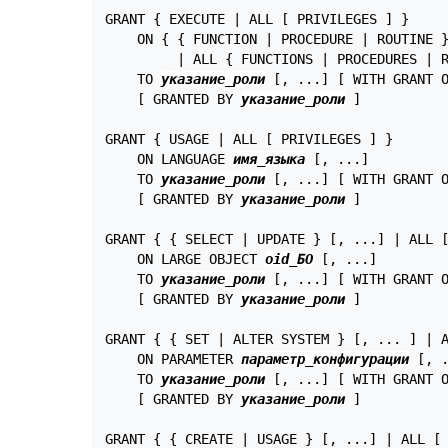
GRANT { EXECUTE | ALL [ PRIVILEGES ] }

    ON { { FUNCTION | PROCEDURE | ROUTINE 
         | ALL { FUNCTIONS | PROCEDURES | 
    TO 
указание_роли
 [, ...] [ WITH GRANT O
    [ GRANTED BY 
указание_роли
 ]

GRANT { USAGE | ALL [ PRIVILEGES ] }

    ON LANGUAGE 
имя_языка
 [, ...]

    TO 
указание_роли
 [, ...] [ WITH GRANT O
    [ GRANTED BY 
указание_роли
 ]

GRANT { { SELECT | UPDATE } [, ...] | ALL [
    ON LARGE OBJECT 
oid_БО
 [, ...]

    TO 
указание_роли
 [, ...] [ WITH GRANT O
    [ GRANTED BY 
указание_роли
 ]

GRANT { { SET | ALTER SYSTEM } [, ... ] | A
    ON PARAMETER 
параметр_конфигурации
 [, .
    TO 
указание_роли
 [, ...] [ WITH GRANT O
    [ GRANTED BY 
указание_роли
 ]

GRANT { { CREATE | USAGE } [, ...] | ALL [ 