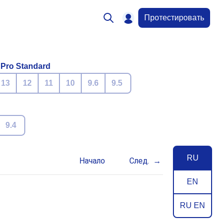
Протестировать
 Pro Standard
13
12
11
10
9.6
9.5
9.4
RU
Начало
След.
EN
RU EN