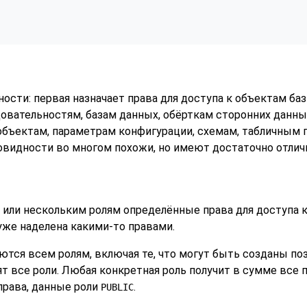
сти: первая назначает права для доступа к объектам баз
овательностям, базам данных, обёрткам сторонних данны
ъектам, параметрам конфигурации, схемам, табличным п
новидности во многом похожи, но имеют достаточно отлич
 или нескольким ролям определённые права для доступа к
уже наделена какими-то правами.
аются всем ролям, включая те, что могут быть созданы по
т все роли. Любая конкретная роль получит в сумме все 
 права, данные роли
.
PUBLIC