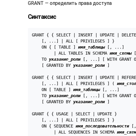
GRANT — определить права доступа
Синтаксис
GRANT { { SELECT | INSERT | UPDATE | DELETE
    [, ...] | ALL [ PRIVILEGES ] }

    ON { [ TABLE ] 
имя_таблицы
 [, ...]

         | ALL TABLES IN SCHEMA 
имя_схемы
 [
    TO 
указание_роли
 [, ...] [ WITH GRANT O
    [ GRANTED BY 
указание_роли
 ]

GRANT { { SELECT | INSERT | UPDATE | REFER
    [, ...] | ALL [ PRIVILEGES ] ( 
имя_сто
    ON [ TABLE ] 
имя_таблицы
 [, ...]

    TO 
указание_роли
 [, ...] [ WITH GRANT O
    [ GRANTED BY 
указание_роли
 ]

GRANT { { USAGE | SELECT | UPDATE }

    [, ...] | ALL [ PRIVILEGES ] }

    ON { SEQUENCE 
имя_последовательности
 [,
         | ALL SEQUENCES IN SCHEMA 
имя_схе