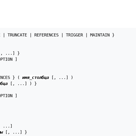
 | TRUNCATE | REFERENCES | TRIGGER | MAINTAIN }

, ...] }

PTION ]

ENCES } ( 
имя_столбца
 [, ...] )

лбца
 [, ...] ) }

PTION ]

 ...]

мы
 [, ...] }
