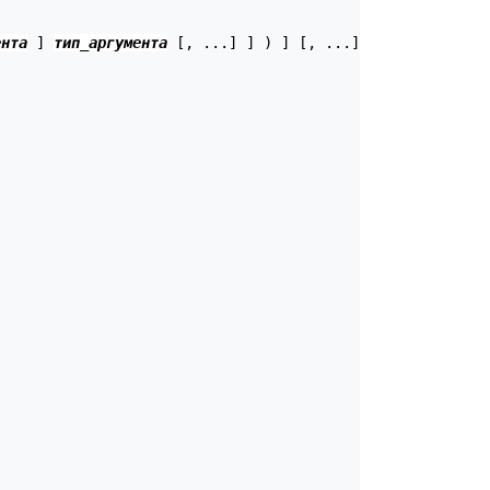
ента
 ] 
тип_аргумента
 [, ...] ] ) ] [, ...]
