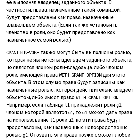
её выполнял владелец заданного объекта. В
частности, права, назначенные такой командой,
будут представлены как права, назначенные
владельцем объекта. (Если так же установить
членство в роли, оно будет представлено как
назначенное самой ролью.)
и
также могут быть выполнены ролью,
GRANT
REVOKE
которая не является владельцем заданного объекта,
но является членом роли-владельца, либо членом
роли, имеющей права
для этого
WITH GRANT OPTION
объекта. В этом случае права будут записаны как
назначенные ролью, которая действительно владеет
объектом, либо имеет право
.
WITH GRANT OPTION
Например, если таблица
принадлежит роли
,
t1
g1
членом которой является
, то
может дать права
u1
u1
на использование
роли
, но эти права будут
t1
u2
представлены, как назначенные непосредственно
ролью
. Отозвать эти права позже сможет любой
g1