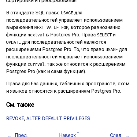
сортировки и преобразования.
В стандарте SQL право
для
USAGE
последовательностей управляет использованием
выражения
, которое равнозначно
NEXT VALUE FOR
функции
в Postgres Pro. Права
и
nextval
SELECT
для последовательностей являются
UPDATE
расширениями Postgres Pro. То, что право
для
USAGE
последовательностей управляет использованием
функции
, так же относится к расширениям
currval
Postgres Pro (как и сама функция).
Права для баз данных, табличных пространств, схем
и языков относятся к расширениям
Postgres Pro
.
См. также
REVOKE
,
ALTER DEFAULT PRIVILEGES
Пред.
Наверх
След.