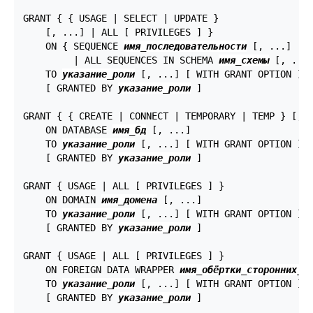
GRANT { { USAGE | SELECT | UPDATE }

    [, ...] | ALL [ PRIVILEGES ] }

    ON { SEQUENCE 
имя_последовательности
 [, ...]

         | ALL SEQUENCES IN SCHEMA 
имя_схемы
 [, ...]
    TO 
указание_роли
 [, ...] [ WITH GRANT OPTION ]

    [ GRANTED BY 
указание_роли
 ]

GRANT { { CREATE | CONNECT | TEMPORARY | TEMP } [, .
    ON DATABASE 
имя_бд
 [, ...]

    TO 
указание_роли
 [, ...] [ WITH GRANT OPTION ]

    [ GRANTED BY 
указание_роли
 ]

GRANT { USAGE | ALL [ PRIVILEGES ] }

    ON DOMAIN 
имя_домена
 [, ...]

    TO 
указание_роли
 [, ...] [ WITH GRANT OPTION ]

    [ GRANTED BY 
указание_роли
 ]

GRANT { USAGE | ALL [ PRIVILEGES ] }

    ON FOREIGN DATA WRAPPER 
имя_обёртки_сторонних_д
    TO 
указание_роли
 [, ...] [ WITH GRANT OPTION ]

    [ GRANTED BY 
указание_роли
 ]
