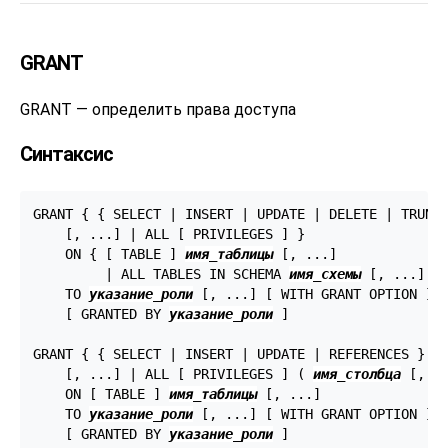
GRANT
GRANT — определить права доступа
Синтаксис
GRANT { { SELECT | INSERT | UPDATE | DELETE | TRUNCA
    [, ...] | ALL [ PRIVILEGES ] }

    ON { [ TABLE ] 
имя_таблицы
 [, ...]

         | ALL TABLES IN SCHEMA 
имя_схемы
 [, ...] }

    TO 
указание_роли
 [, ...] [ WITH GRANT OPTION ]

    [ GRANTED BY 
указание_роли
 ]

GRANT { { SELECT | INSERT | UPDATE | REFERENCES } (
    [, ...] | ALL [ PRIVILEGES ] ( 
имя_столбца
 [, ..
    ON [ TABLE ] 
имя_таблицы
 [, ...]

    TO 
указание_роли
 [, ...] [ WITH GRANT OPTION ]

    [ GRANTED BY 
указание_роли
 ]
