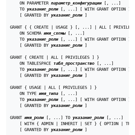
    ON PARAMETER 
параметр_конфигурации
 [, ...]

    TO 
указание_роли
 [, ...] [ WITH GRANT OPTION ]

    [ GRANTED BY 
указание_роли
 ]

GRANT { { CREATE | USAGE } [, ...] | ALL [ PRIVILEGE
    ON SCHEMA 
имя_схемы
 [, ...]

    TO 
указание_роли
 [, ...] [ WITH GRANT OPTION ]

    [ GRANTED BY 
указание_роли
 ]

GRANT { CREATE | ALL [ PRIVILEGES ] }

    ON TABLESPACE 
табл_пространство
 [, ...]

    TO 
указание_роли
 [, ...] [ WITH GRANT OPTION ]

    [ GRANTED BY 
указание_роли
 ]

GRANT { USAGE | ALL [ PRIVILEGES ] }

    ON TYPE 
имя_типа
 [, ...]

    TO 
указание_роли
 [, ...] [ WITH GRANT OPTION ]

    [ GRANTED BY 
указание_роли
 ]

GRANT 
имя_роли
 [, ...] TO 
указание_роли
 [, ...]

    [ WITH { ADMIN | INHERIT | SET } { OPTION | TRUE
    [ GRANTED BY 
указание_роли
 ]
