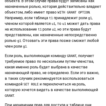
объекта. В этом случае права будут записаны как
назначенные ролью, которая действительно владеет
объектом, либо имеет право
.
WITH GRANT OPTION
Например, если таблица
принадлежит роли
,
t1
g1
членом которой является
, то
может дать права
u1
u1
на использование
роли
, но эти права будут
t1
u2
представлены, как назначенные непосредственно
ролью
. Отозвать эти права позже сможет любой
g1
член роли
.
g1
Если роль, выполняющая команду
, получает
GRANT
требуемое право по нескольким путям членства,
какая именно роль будет выбрана в качестве
назначающей право, не определено. Если это важно,
в таких случаях рекомендуется воспользоваться
командой
и переключиться на роль,
SET ROLE
которую хочется видеть в качестве выполняющей
.
GRANT
При назначении прав для доступа к таблице они