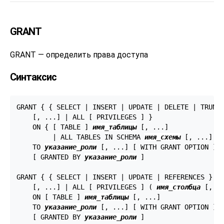
GRANT
GRANT — определить права доступа
Синтаксис
GRANT { { SELECT | INSERT | UPDATE | DELETE | TRUNCA
    [, ...] | ALL [ PRIVILEGES ] }

    ON { [ TABLE ] 
имя_таблицы
 [, ...]

         | ALL TABLES IN SCHEMA 
имя_схемы
 [, ...] }

    TO 
указание_роли
 [, ...] [ WITH GRANT OPTION ]

    [ GRANTED BY 
указание_роли
 ]

GRANT { { SELECT | INSERT | UPDATE | REFERENCES } (
    [, ...] | ALL [ PRIVILEGES ] ( 
имя_столбца
 [, ..
    ON [ TABLE ] 
имя_таблицы
 [, ...]

    TO 
указание_роли
 [, ...] [ WITH GRANT OPTION ]

    [ GRANTED BY 
указание_роли
 ]
