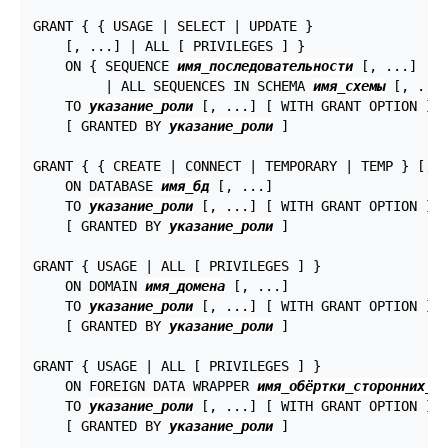
GRANT { { USAGE | SELECT | UPDATE }

    [, ...] | ALL [ PRIVILEGES ] }

    ON { SEQUENCE 
имя_последовательности
 [, ...]

         | ALL SEQUENCES IN SCHEMA 
имя_схемы
 [, ...]
    TO 
указание_роли
 [, ...] [ WITH GRANT OPTION ]

    [ GRANTED BY 
указание_роли
 ]

GRANT { { CREATE | CONNECT | TEMPORARY | TEMP } [, .
    ON DATABASE 
имя_бд
 [, ...]

    TO 
указание_роли
 [, ...] [ WITH GRANT OPTION ]

    [ GRANTED BY 
указание_роли
 ]

GRANT { USAGE | ALL [ PRIVILEGES ] }

    ON DOMAIN 
имя_домена
 [, ...]

    TO 
указание_роли
 [, ...] [ WITH GRANT OPTION ]

    [ GRANTED BY 
указание_роли
 ]

GRANT { USAGE | ALL [ PRIVILEGES ] }

    ON FOREIGN DATA WRAPPER 
имя_обёртки_сторонних_д
    TO 
указание_роли
 [, ...] [ WITH GRANT OPTION ]

    [ GRANTED BY 
указание_роли
 ]
