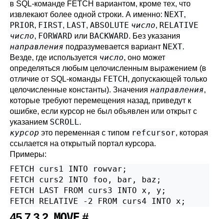
в SQL-команде
FETCH
вариантом, кроме тех, что
NEXT
извлекают более одной строки. А именно:
,
PRIOR
FIRST
LAST
ABSOLUTE
число
RELATIVE
,
,
,
,
число
FORWARD
BACKWARD
,
или
. Без указания
направления
NEXT
подразумевается вариант
.
число
Везде, где используется
, оно может
определяться любым целочисленным выражением (в
FETCH
отличие от SQL-команды
, допускающей только
направления
целочисленные константы). Значения
,
которые требуют перемещения назад, приведут к
ошибке, если курсор не был объявлен или открыт с
SCROLL
указанием
.
курсор
refcursor
это переменная с типом
, которая
ссылается на открытый портал курсора.
Примеры:
FETCH curs1 INTO rowvar;

FETCH curs2 INTO foo, bar, baz;

FETCH LAST FROM curs3 INTO x, y;

FETCH RELATIVE -2 FROM curs4 INTO x;
45.7.3.2.
MOVE
#