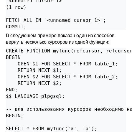
 <unnamed cursor 1>

(1 row)

FETCH ALL IN "<unnamed cursor 1>";

COMMIT;
В следующем примере показан один из способов
вернуть несколько курсоров из одной функции:
CREATE FUNCTION myfunc(refcursor, refcursor
BEGIN

    OPEN $1 FOR SELECT * FROM table_1;

    RETURN NEXT $1;

    OPEN $2 FOR SELECT * FROM table_2;

    RETURN NEXT $2;

END;

$$ LANGUAGE plpgsql;

-- для использования курсоров необходимо на
BEGIN;

SELECT * FROM myfunc('a', 'b');
