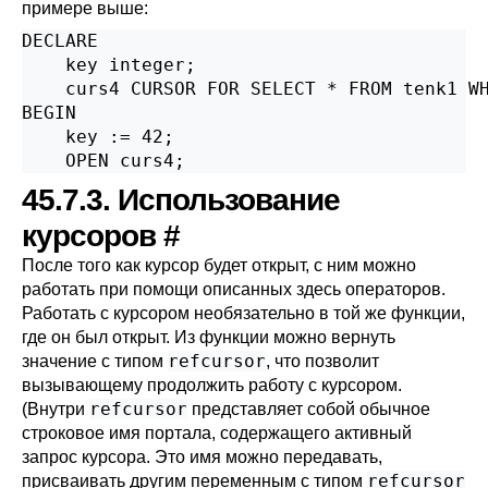
примере выше:
DECLARE

    key integer;

    curs4 CURSOR FOR SELECT * FROM tenk1 WH
BEGIN

    key := 42;

    OPEN curs4;
45.7.3. Использование
курсоров
#
После того как курсор будет открыт, с ним можно
работать при помощи описанных здесь операторов.
Работать с курсором необязательно в той же функции,
где он был открыт. Из функции можно вернуть
refcursor
значение с типом
, что позволит
вызывающему продолжить работу с курсором.
refcursor
(Внутри
представляет собой обычное
строковое имя портала, содержащего активный
запрос курсора. Это имя можно передавать,
refcursor
присваивать другим переменным с типом