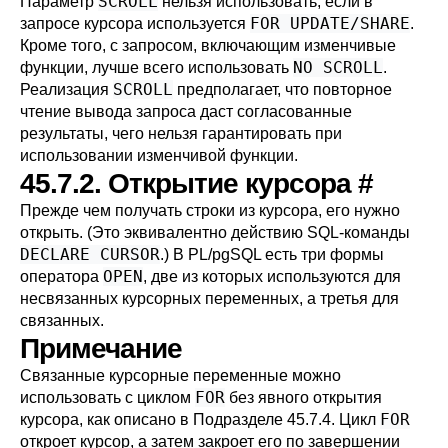
SCROLL
Параметр
нельзя использовать, если в
FOR UPDATE/SHARE
запросе курсора используется
.
Кроме того, с запросом, включающим изменчивые
NO SCROLL
функции, лучше всего использовать
.
SCROLL
Реализация
предполагает, что повторное
чтение вывода запроса даст согласованные
результаты, чего нельзя гарантировать при
использовании изменчивой функции.
45.7.2. Открытие курсора
#
Прежде чем получать строки из курсора, его нужно
открыть. (Это эквивалентно действию SQL-команды
DECLARE CURSOR
.) В
PL/pgSQL
есть три формы
OPEN
оператора
, две из которых используются для
несвязанных курсорных переменных, а третья для
связанных.
Примечание
Связанные курсорные переменные можно
FOR
использовать с циклом
без явного открытия
FOR
курсора, как описано в
Подразделе 45.7.4
. Цикл
откроет курсор, а затем закроет его по завершении