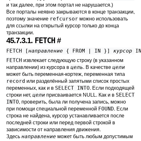
и так далее, при этом портал не нарушается.)
Все порталы неявно закрываются в конце транзакции,
refcursor
поэтому значение
можно использовать
для ссылки на открытый курсор только до конца
транзакции.
45.7.3.1.
FETCH
#
FETCH [
направление
 { FROM | IN }
] 
курсор
 I
FETCH
извлекает следующую строку (в указанном
цель
цели
направлении) из курсора в
. В качестве
может быть переменная-кортеж, переменная типа
record
или разделённый запятыми список простых
SELECT INTO
переменных, как и в
. Если подходящей
цели
SELECT
строки нет,
присваивается NULL. Как и в
INTO
, проверить, была ли получена запись, можно
FOUND
при помощи специальной переменной
. Если
строка не найдена, курсор устанавливается после
последней строки или перед первой строкой в
зависимости от направления движения.
направление
Здесь
может быть любым допустимым