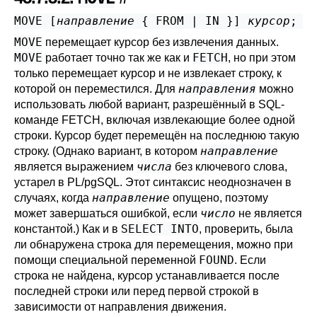
MOVE [
направление
 { FROM | IN }
] 
курсор
;
MOVE
перемещает курсор без извлечения данных.
MOVE
FETCH
работает точно так же как и
, но при этом
только перемещает курсор и не извлекает строку, к
направления
которой он переместился. Для
можно
использовать любой вариант, разрешённый в SQL-
команде
FETCH
, включая извлекающие более одной
строки. Курсор будет перемещён на последнюю такую
направление
строку. (Однако вариант, в котором
числа
является выражением
без ключевого слова,
устарел в
PL/pgSQL
. Этот синтаксис неоднозначен в
направление
случаях, когда
опущено, поэтому
число
может завершаться ошибкой, если
не является
SELECT INTO
константой.) Как и в
, проверить, была
ли обнаружена строка для перемещения, можно при
FOUND
помощи специальной переменной
. Если
строка не найдена, курсор устанавливается после
последней строки или перед первой строкой в
зависимости от направления движения.