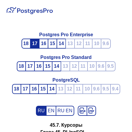
Postgres Pro Enterprise
18
17
16
15
14
13
12
11
10
9.6
Postgres Pro Standard
18
17
16
15
14
13
12
11
10
9.6
9.5
PostgreSQL
18
17
16
15
14
13
12
11
10
9.6
9.5
9.4
RU
EN
RU EN
45.7. Курсоры