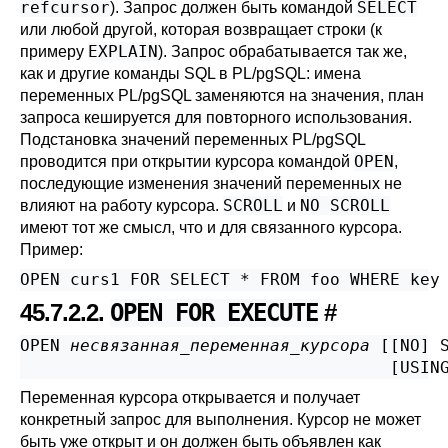
refcursor
SELECT
). Запрос должен быть командой
или любой другой, которая возвращает строки (к
EXPLAIN
примеру
). Запрос обрабатывается так же,
как и другие команды SQL в
PL/pgSQL
: имена
переменных
PL/pgSQL
заменяются на значения, план
запроса кешируется для повторного использования.
Подстановка значений переменных
PL/pgSQL
OPEN
проводится при открытии курсора командой
,
последующие изменения значений переменных не
SCROLL
NO SCROLL
влияют на работу курсора.
и
имеют тот же смысл, что и для связанного курсора.
Пример:
OPEN curs1 FOR SELECT * FROM foo WHERE key
45.7.2.2.
OPEN FOR EXECUTE
#
OPEN 
несвязанная_переменная_курсора
 [
[
NO
] 
                                     [
USIN
Переменная курсора открывается и получает
конкретный запрос для выполнения. Курсор не может
быть уже открыт и он должен быть объявлен как