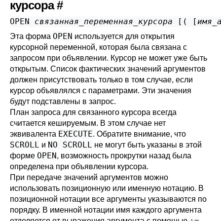
курсора
#
OPEN 
связанная_переменная_курсора
 [
( [
имя_
OPEN
Эта форма
используется для открытия
курсорной переменной, которая была связана с
запросом при объявлении. Курсор не может уже быть
открытым. Список фактических значений аргументов
должен присутствовать только в том случае, если
курсор объявлялся с параметрами. Эти значения
будут подставлены в запрос.
План запроса для связанного курсора всегда
считается кешируемым. В этом случае нет
EXECUTE
эквивалента
. Обратите внимание, что
SCROLL
NO SCROLL
и
не могут быть указаны в этой
OPEN
форме
, возможность прокрутки назад была
определена при объявлении курсора.
При передаче значений аргументов можно
использовать позиционную или именную нотацию. В
позиционной нотации все аргументы указываются по
порядку. В именной нотации имя каждого аргумента
:=
отделяется от выражения аргумента с помощью
.