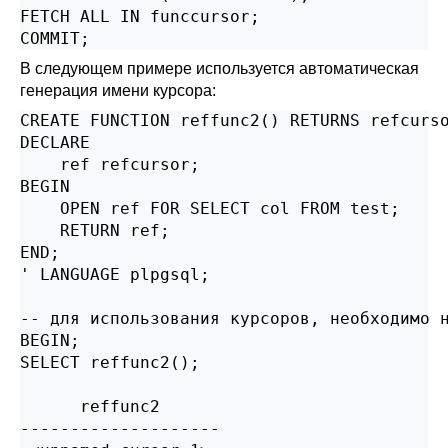
FETCH ALL IN funccursor;

COMMIT;
В следующем примере используется автоматическая
генерация имени курсора:
CREATE FUNCTION reffunc2() RETURNS refcurso
DECLARE

    ref refcursor;

BEGIN

    OPEN ref FOR SELECT col FROM test;

    RETURN ref;

END;

' LANGUAGE plpgsql;

-- для использования курсоров, необходимо н
BEGIN;

SELECT reffunc2();

      reffunc2

--------------------
