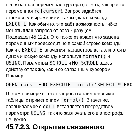
несвязанная переменная курсора (то есть, как просто
refcursor
переменная
). Запрос задаётся
строковым выражением, так же, как в команде
EXECUTE
. Как обычно, это даёт возможность гибко
менять план запроса от раза к разу (см.
Подраздел 45.12.2
). Это также означает, что замена
переменных происходит не в самой строке команды.
EXECUTE
Как и с
, значения параметров вставляются в
format()
динамическую команду, используя
и
USING
SCROLL
NO SCROLL
. Параметры
и
здесь
действуют так же, как и со связанным курсором.
Пример:
OPEN curs1 FOR EXECUTE format('SELECT * FR
В этом примере в текст запроса вставляется имя
format()
таблицы с применением
. Значение,
col1
сравниваемое с
, вставляется посредством
USING
параметра
, так что заключать его в апострофы
не нужно.
45.7.2.3. Открытие связанного