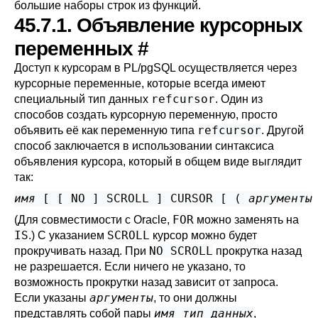
большие наборы строк из функций.
45.7.1. Объявление курсорных
переменных
#
Доступ к курсорам в
PL/pgSQL
осуществляется через
курсорные переменные, которые всегда имеют
refcursor
специальный тип данных
. Один из
способов создать курсорную переменную, просто
refcursor
объявить её как переменную типа
. Другой
способ заключается в использовании синтаксиса
объявления курсора, который в общем виде выглядит
так:
имя
 [
 [
 NO 
] SCROLL 
] CURSOR [
 ( 
аргументы
FOR
(Для совместимости с Oracle,
можно заменять на
IS
SCROLL
.) С указанием
курсор можно будет
NO SCROLL
прокручивать назад. При
прокрутка назад
не разрешается. Если ничего не указано, то
возможность прокрутки назад зависит от запроса.
аргументы
Если указаны
, то они должны
имя
тип_данных
представлять собой пары
,