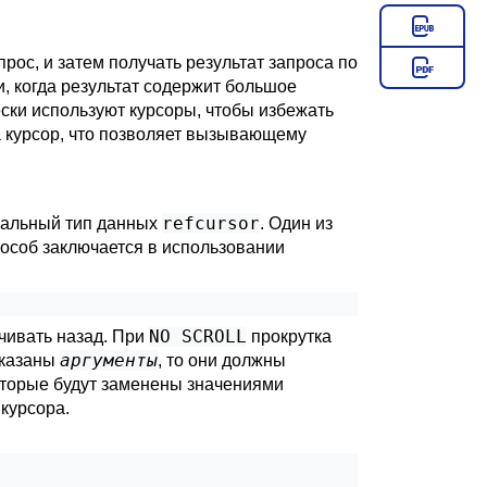
рос, и затем получать результат запроса по
и, когда результат содержит большое
ски используют курсоры, чтобы избежать
а курсор, что позволяет вызывающему
refcursor
иальный тип данных
. Один из
пособ заключается в использовании
NO SCROLL
чивать назад. При
прокрутка
аргументы
указаны
, то они должны
оторые будут заменены значениями
курсора.