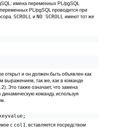
gSQL
: имена переменных
PL/pgSQL
й переменных
PL/pgSQL
проводится при
SCROLL
NO SCROLL
рсора.
и
имеют тот же
е открыт и он должен быть объявлен как
ым выражением, так же, как в команде
.2
). Это также означает, что замена
в динамическую команду, используя
ом.
keyvalue;
col1
емое с
, вставляется посредством