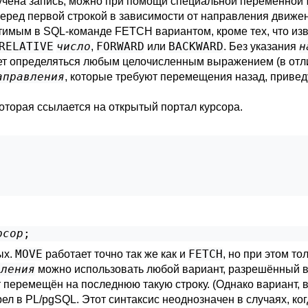
лучена запись, можно при помощи специальной переменной
перед первой строкой в зависимости от направления движе
тимым в SQL-команде
FETCH
вариантом, кроме тех, что из
RELATIVE
число
FORWARD
BACKWARD
н
,
или
. Без указания
жет определяться любым целочисленным выражением (в от
аправления
, которые требуют перемещения назад, привед
которая ссылается на открытый портал курсора.
;
рсор
;
MOVE
FETCH
ых.
работает точно так же как и
, но при этом т
вления
можно использовать любой вариант, разрешённый 
т перемещён на последнюю такую строку. (Однако вариант, 
рел в
PL/pgSQL
. Этот синтаксис неоднозначен в случаях, ко