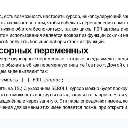
с, есть возможность настроить курсор, инкапсулирующий зап
лать заключается в том, чтобы избежать переполнения памят
FOR
 нужно об этом беспокоиться, так как циклы
автоматиче
том использования является возврат из функции ссылки н
особ получать большие наборы строк из функций.
урсорных переменных
через курсорные переменные, которые всегда имеют спец
refcursor
то объявить её как переменную типа
. Другой с
ем виде выглядит так:
гументы
 ) 
] FOR 
запрос
IS
SCROLL
ять на
.) С указанием
курсор можно будет прокру
 то возможность прокрутки назад зависит от запроса. Если 
разделённые через запятую. Эти пары определяют имена, к
чения для замены этих имён появятся позже, при открытии 