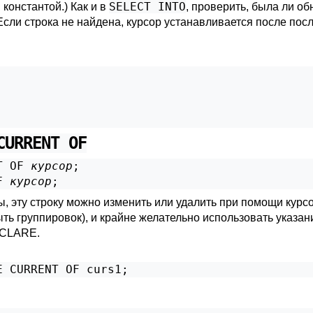
SELECT INTO
 константой.) Как и в
, проверить, была ли о
 Если строка не найдена, курсор устанавливается после пос
CURRENT OF
T OF 
курсор
;

F 
курсор
;
ы, эту строку можно изменить или удалить при помощи курсо
ыть группировок), и крайне желательно использовать указа
CLARE
.
E CURRENT OF curs1;