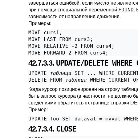
число
завершаться ошибкой, если
не является
FOUND
при помощи специальной переменной
.
зависимости от направления движения.
Примеры:
MOVE curs1;

MOVE LAST FROM curs3;

MOVE RELATIVE -2 FROM curs4;

MOVE FORWARD 2 FROM curs4;
42.7.3.3.
UPDATE/DELETE WHERE 
UPDATE 
таблица
 SET ... WHERE CURREN
DELETE FROM 
таблица
 WHERE CURRENT O
Когда курсор позиционирован на строку таблиц
быть запрос курсора (в частности, не должно б
сведениями обратитесь к странице справки
DE
Пример:
UPDATE foo SET dataval = myval WHER
42.7.3.4.
CLOSE