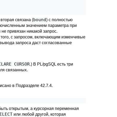
bound
вторая связана (
) с полностью
лочисленным значением параметра при
ей не привязан никакой запрос.
е того, с запросом, включающим изменчивые
 вывода запроса даст согласованные
CLARE CURSOR
.) В
PL/pgSQL
есть три
для связанных.
писано в
Подразделе 42.7.4
.
быть открытым, а курсорная переменная
ELECT
или любой другой, которая