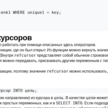
enk1 WHERE unique1 = key;

 курсоров
жно работать при помощи описанных здесь операторов.
ункции, где он был открыт. Из функции можно вернуть знач
refcursor
(Внутри
представляет собой обычное строковое
мя можно передавать, присваивать другим переменным с т
refcursor
закции, поэтому значение
можно использовать д
урсор
 INTO 
цель
;
цель
цели
ом направлении) из курсора в
. В качестве
может
SELECT INTO
 простых переменных, как и в
. Если подход