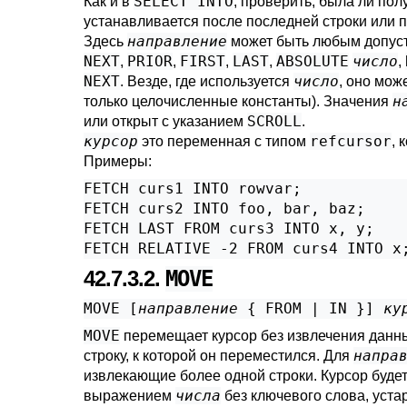
SELECT INTO
Как и в
, проверить, была ли по
устанавливается после последней строки или 
направление
Здесь
может быть любым допус
NEXT
PRIOR
FIRST
LAST
ABSOLUTE
число
,
,
,
,
,
NEXT
число
. Везде, где используется
, оно мо
н
только целочисленные константы). Значения
SCROLL
или открыт с указанием
.
курсор
refcursor
это переменная с типом
, 
Примеры:
FETCH curs1 INTO rowvar;

FETCH curs2 INTO foo, bar, baz;

FETCH LAST FROM curs3 INTO x, y;

FETCH RELATIVE -2 FROM curs4 INTO x
42.7.3.2.
MOVE
MOVE [
направление
 { FROM | IN }
] 
ку
MOVE
перемещает курсор без извлечения данн
напра
строку, к которой он переместился. Для
извлекающие более одной строки. Курсор буде
числа
выражением
без ключевого слова, уста