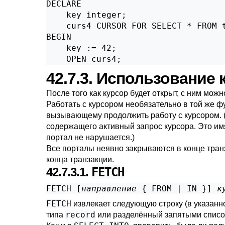
DECLARE

    key integer;

    curs4 CURSOR FOR SELECT * FROM t
BEGIN

    key := 42;

    OPEN curs4;
42.7.3. Использование
После того как курсор будет открыт, с ним мо
Работать с курсором необязательно в той же ф
вызывающему продолжить работу с курсором. 
содержащего активный запрос курсора. Это и
портал не нарушается.)
Все порталы неявно закрываются в конце тран
конца транзакции.
42.7.3.1.
FETCH
FETCH [
направление
 { FROM | IN }
] 
к
FETCH
извлекает следующую строку (в указанн
record
типа
или разделённый запятыми список