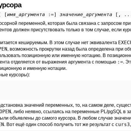
курсора
( [
имя_аргумента
 :=
] 
значение_аргумента
 [
, ..
рсорной переменной, которая была связана с запросом при
нтов должен присутствовать только в том случае, если ку
EXEC
читается кешируемым. В этом случае нет эквивалента
PEN
, возможность прокрутки назад была определена при об
ользовать позиционную или именную нотацию. В позиционн
:=
мента отделяется от выражения аргумента с помощью
. Э
зиционную и именную нотации.
ные курсоры):
одстановка значений переменных, то, на самом деле, сущес
OPEN
, либо неявно, ссылаясь на переменные
PL/pgSQL
в з
были объявлены до самого курсора. В любом случае значен
EN
curs3
. Вот ещё один способ получить тот же результат с