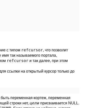
refcursor
ение с типом
, что позволит
 имя так называемого портала,
refcursor
ипом
и так далее, при этом
ля ссылки на открытый курсор только до
 быть переменная-кортеж, переменная
цели
ящей строки нет,
присваивается NULL.