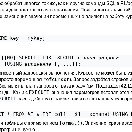
ос обрабатывается так же, как и другие команды SQL в
PL/p
ется для повторного использования. Подстановка значени
е изменения значений переменных не влияют на работу ку
ERE key = mykey;
 [
[
NO
] SCROLL
] FOR EXECUTE 
строка_запроса
  [
USING 
выражение
 [
, ...
]
];
онкретный запрос для выполнения. Курсор не может быть уж
refcursor
к просто переменная
). Запрос задаётся строков
бко менять план запроса от раза к разу (см.
Подраздел 42.11
EXECUTE
анды. Как и с
, значения параметров вставляются 
SCROLL
здесь действуют так же, как и со связанным курсор
CT * FROM %I WHERE col1 = $1',tabname) USING 
format()
имя таблицы с применением
. Значение, сравнива
острофы не нужно.