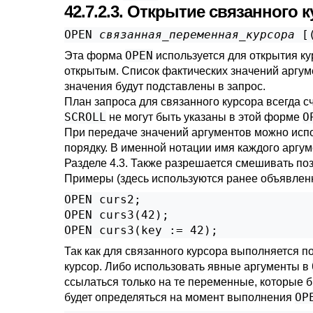
42.7.2.3. Открытие связанного 
OPEN 
связанная_переменная_курсора
 [
OPEN
Эта форма
используется для открытия ку
открытым. Список фактических значений аргуме
значения будут подставлены в запрос.
План запроса для связанного курсора всегда с
SCROLL
O
не могут быть указаны в этой форме
При передаче значений аргументов можно исп
порядку. В именной нотации имя каждого аргу
Разделе 4.3
. Также разрешается смешивать по
Примеры (здесь используются ранее объявлен
OPEN curs2;

OPEN curs3(42);

OPEN curs3(key := 42);
Так как для связанного курсора выполняется п
курсор. Либо использовать явные аргументы в
ссылаться только на те переменные, которые 
OP
будет определяться на момент выполнения