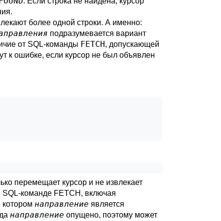
FOUND
. Если строка не найдена, курсор
ния.
влекают более одной строки. А именно:
аправления
подразумевается вариант
FETCH
личие от SQL-команды
, допускающей
ут к ошибке, если курсор не был объявлен
олько перемещает курсор и не извлекает
в SQL-команде
FETCH
, включая
направление
в котором
является
направление
гда
опущено, поэтому может