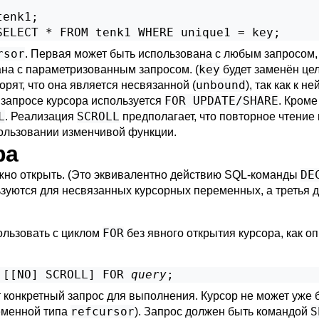
enk1;

SELECT * FROM tenk1 WHERE unique1 = key;
rsor
. Первая может быть использована с любым запросом, 
key
на с параметризованным запросом. (
будет заменён це
unbound
орят, что она является несвязанной (
), так как к н
FOR UPDATE/SHARE
 запросе курсора используется
. Кром
L
SCROLL
. Реализация
предполагает, что повторное чтение
пользовании изменчивой функции.
ра
DE
нужно открыть. (Это эквивалентно действию SQL-команды
льзуются для несвязанных курсорных переменных, а третья 
FOR
льзовать с циклом
без явного открытия курсора, как о
 [
[
NO
] SCROLL
] FOR 
query
;
 конкретный запрос для выполнения. Курсор не может уже 
refcursor
S
ременной типа
). Запрос должен быть командой