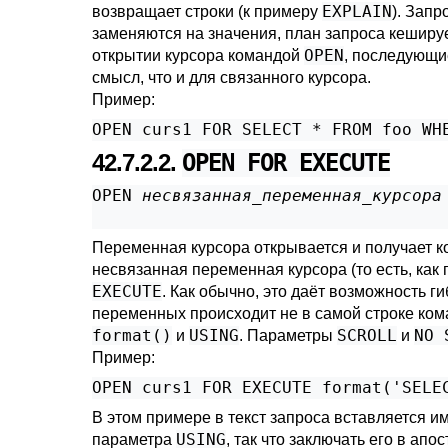
EXPLAIN
возвращает строки (к примеру
). Запр
заменяются на значения, план запроса кеширу
OPEN
открытии курсора командой
, последующи
смысл, что и для связанного курсора.
Пример:
OPEN curs1 FOR SELECT * FROM foo WH
42.7.2.2.
OPEN FOR EXECUTE
OPEN 
несвязанная_переменная_курсора
                                   
Переменная курсора открывается и получает к
несвязанная переменная курсора (то есть, ка
EXECUTE
. Как обычно, это даёт возможность ги
переменных происходит не в самой строке ком
format()
USING
SCROLL
NO 
и
. Параметры
и
Пример:
OPEN curs1 FOR EXECUTE format('SELE
В этом примере в текст запроса вставляется 
USING
параметра
, так что заключать его в ап