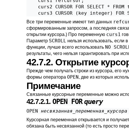
    curs1 refcursor;

    curs2 CURSOR FOR SELECT * FROM t
    curs3 CURSOR (key integer) FOR 
refcu
Все три переменные имеют тип данных
сформированным запросом, а последняя связа
curs1
открытии курсора.) Про переменную
гов
SCROLL
Параметр
нельзя использовать, если в
NO SCROL
функции, лучше всего использовать
результаты, чего нельзя гарантировать при ис
42.7.2. Открытие курсо
Прежде чем получать строки из курсора, его 
OPEN
формы оператора
, две из которых испо
Примечание
Связанные курсорные переменные можно испо
42.7.2.1.
OPEN FOR
query
OPEN 
несвязанная_переменная_курсора
Курсорная переменная открывается и получает
обязана быть несвязанной (то есть просто пе