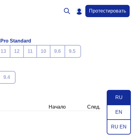
Протестировать
 Pro Standard
13
12
11
10
9.6
9.5
9.4
RU
Начало
След.
EN
RU EN