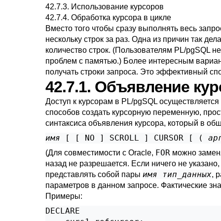
42.7.3. Использование курсоров
42.7.4. Обработка курсора в цикле
Вместо того чтобы сразу выполнять весь запро
нескольку строк за раз. Одна из причин так де
количество строк. (Пользователям
PL/pgSQL
не
проблем с памятью.) Более интересным вариан
получать строки запроса. Это эффективный сп
42.7.1. Объявление к
Доступ к курсорам в
PL/pgSQL
осуществляется 
способов создать курсорную переменную, прос
синтаксиса объявления курсора, который в общ
имя
 [
 [
 NO 
] SCROLL 
] CURSOR [
 ( 
ар
FOR
(Для совместимости с Oracle,
можно замен
назад не разрешается. Если ничего не указано,
имя
тип_данных
представлять собой пары
, 
параметров в данном запросе. Фактические зна
Примеры:
DECLARE
