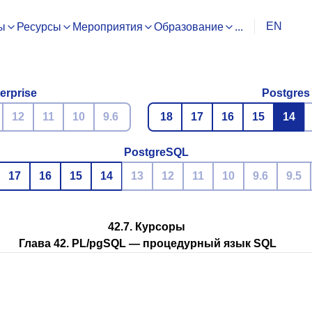
EN
ы
Ресурсы
Мероприятия
Образование
...
erprise
Postgres
12
11
10
9.6
18
17
16
15
14
PostgreSQL
17
16
15
14
13
12
11
10
9.6
9.5
42.7. Курсоры
Глава 42.
PL/pgSQL
— процедурный язык
SQL