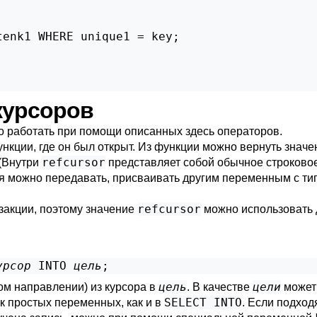
enk1 WHERE unique1 = key;

 курсоров
жно работать при помощи описанных здесь операторов.
ункции, где он был открыт. Из функции можно вернуть знач
refcursor
(Внутри
представляет собой обычное строковое
мя можно передавать, присваивать другим переменным с т
refcursor
закции, поэтому значение
можно использовать д
урсор
 INTO 
цель
;
цель
цели
ом направлении) из курсора в
. В качестве
может
SELECT INTO
 простых переменных, как и в
. Если подход