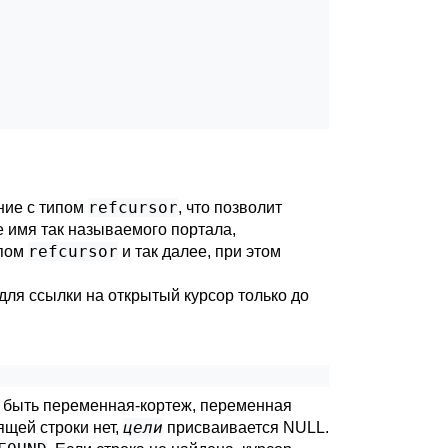
refcursor
ение с типом
, что позволит
 имя так называемого портала,
refcursor
ипом
и так далее, при этом
ля ссылки на открытый курсор только до
 быть переменная-кортеж, переменная
цели
ящей строки нет,
присваивается NULL.