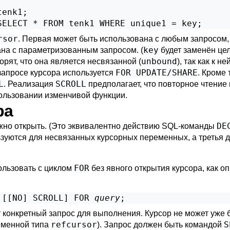
enk1;

SELECT * FROM tenk1 WHERE unique1 = key;
rsor
. Первая может быть использована с любым запросом, 
key
на с параметризованным запросом. (
будет заменён це
unbound
орят, что она является несвязанной (
), так как к н
FOR UPDATE/SHARE
 запросе курсора используется
. Кроме
L
SCROLL
. Реализация
предполагает, что повторное чтение
пользовании изменчивой функции.
ра
DE
нужно открыть. (Это эквивалентно действию SQL-команды
льзуются для несвязанных курсорных переменных, а третья 
FOR
льзовать с циклом
без явного открытия курсора, как о
 [
[
NO
] SCROLL
] FOR 
query
;
 конкретный запрос для выполнения. Курсор не может уже 
refcursor
S
ременной типа
). Запрос должен быть командой