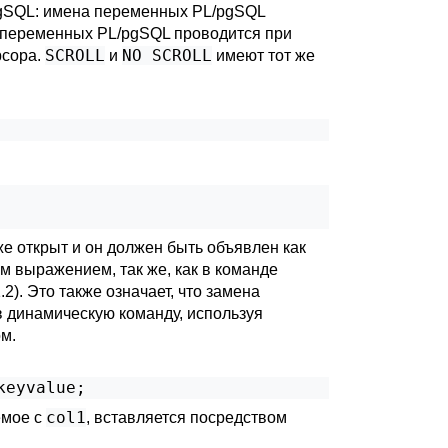
gSQL
: имена переменных
PL/pgSQL
й переменных
PL/pgSQL
проводится при
SCROLL
NO SCROLL
рсора.
и
имеют тот же
е открыт и он должен быть объявлен как
ым выражением, так же, как в команде
.2
). Это также означает, что замена
в динамическую команду, используя
ом.
keyvalue;
col1
емое с
, вставляется посредством