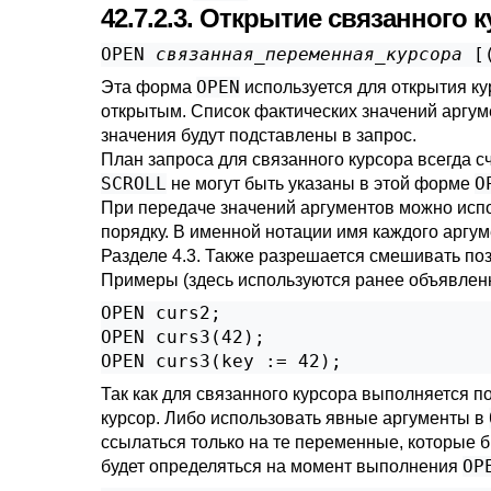
42.7.2.3. Открытие связанного 
OPEN 
связанная_переменная_курсора
 [
OPEN
Эта форма
используется для открытия ку
открытым. Список фактических значений аргуме
значения будут подставлены в запрос.
План запроса для связанного курсора всегда с
SCROLL
O
не могут быть указаны в этой форме
При передаче значений аргументов можно исп
порядку. В именной нотации имя каждого аргу
Разделе 4.3
. Также разрешается смешивать по
Примеры (здесь используются ранее объявлен
OPEN curs2;

OPEN curs3(42);

OPEN curs3(key := 42);
Так как для связанного курсора выполняется п
курсор. Либо использовать явные аргументы в
ссылаться только на те переменные, которые 
OP
будет определяться на момент выполнения