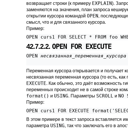
EXPLAIN
возвращает строки (к примеру
). Запр
заменяются на значения, план запроса кеширу
OPEN
открытии курсора командой
, последующи
смысл, что и для связанного курсора.
Пример:
OPEN curs1 FOR SELECT * FROM foo WH
42.7.2.2.
OPEN FOR EXECUTE
OPEN 
несвязанная_переменная_курсора
                                   
Переменная курсора открывается и получает к
несвязанная переменная курсора (то есть, ка
EXECUTE
. Как обычно, это даёт возможность ги
переменных происходит не в самой строке ком
format()
USING
SCROLL
NO 
и
. Параметры
и
Пример:
OPEN curs1 FOR EXECUTE format('SELE
В этом примере в текст запроса вставляется 
USING
параметра
, так что заключать его в ап