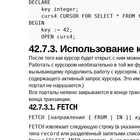
DECLARE

    key integer;

    curs4 CURSOR FOR SELECT * FROM t
BEGIN

    key := 42;

    OPEN curs4;
42.7.3. Использование
После того как курсор будет открыт, с ним мо
Работать с курсором необязательно в той же ф
вызывающему продолжить работу с курсором. 
содержащего активный запрос курсора. Это и
портал не нарушается.)
Все порталы неявно закрываются в конце тран
конца транзакции.
42.7.3.1.
FETCH
FETCH [
направление
 { FROM | IN }
] 
к
FETCH
извлекает следующую строку (в указанн
record
типа
или разделённый запятыми список