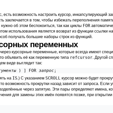
с, есть возможность настроить курсор, инкапсулирующий зап
лать заключается в том, чтобы избежать переполнения памят
FOR
 нужно об этом беспокоиться, так как циклы
автоматиче
том использования является возврат из функции ссылки н
особ получать большие наборы строк из функций.
урсорных переменных
через курсорные переменные, которые всегда имеют спец
refcursor
то объявить её как переменную типа
. Другой с
ем виде выглядит так:
гументы
 ) 
] FOR 
запрос
IS
SCROLL
ять на
.) С указанием
курсор можно будет прокру
 то возможность прокрутки назад зависит от запроса. Если 
разделённые через запятую. Эти пары определяют имена, к
чения для замены этих имён появятся позже, при открытии 