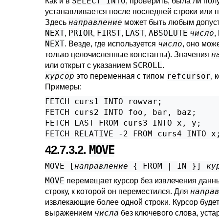
SELECT INTO
Как и в
, проверить, была ли по
устанавливается после последней строки или 
направление
Здесь
может быть любым допус
NEXT
PRIOR
FIRST
LAST
ABSOLUTE
число
,
,
,
,
,
NEXT
число
. Везде, где используется
, оно мо
н
только целочисленные константы). Значения
SCROLL
или открыт с указанием
.
курсор
refcursor
это переменная с типом
, 
Примеры:
FETCH curs1 INTO rowvar;

FETCH curs2 INTO foo, bar, baz;

FETCH LAST FROM curs3 INTO x, y;

FETCH RELATIVE -2 FROM curs4 INTO x
42.7.3.2.
MOVE
MOVE [
направление
 { FROM | IN }
] 
ку
MOVE
перемещает курсор без извлечения данн
напра
строку, к которой он переместился. Для
извлекающие более одной строки. Курсор буде
числа
выражением
без ключевого слова, уста