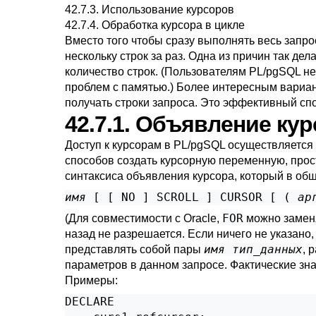
42.7.3. Использование курсоров
42.7.4. Обработка курсора в цикле
Вместо того чтобы сразу выполнять весь запро
нескольку строк за раз. Одна из причин так де
количество строк. (Пользователям
PL/pgSQL
не
проблем с памятью.) Более интересным вариан
получать строки запроса. Это эффективный сп
42.7.1. Объявление к
Доступ к курсорам в
PL/pgSQL
осуществляется 
способов создать курсорную переменную, прос
синтаксиса объявления курсора, который в общ
имя
 [
 [
 NO 
] SCROLL 
] CURSOR [
 ( 
ар
FOR
(Для совместимости с Oracle,
можно замен
назад не разрешается. Если ничего не указано,
имя
тип_данных
представлять собой пары
, 
параметров в данном запросе. Фактические зна
Примеры:
DECLARE
