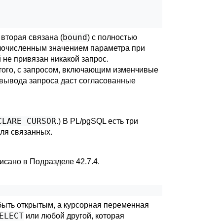
bound
вторая связана (
) с полностью
лочисленным значением параметра при
ей не привязан никакой запрос.
 того, с запросом, включающим изменчивые
 вывода запроса даст согласованные
CLARE CURSOR
.) В
PL/pgSQL
есть три
для связанных.
писано в
Подразделе 42.7.4
.
быть открытым, а курсорная переменная
ELECT
или любой другой, которая