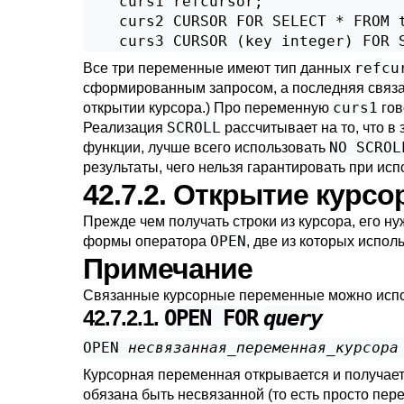
    curs1 refcursor;

    curs2 CURSOR FOR SELECT * FROM t
    curs3 CURSOR (key integer) FOR 
refcu
Все три переменные имеют тип данных
сформированным запросом, а последняя связа
curs1
открытии курсора.) Про переменную
гов
SCROLL
Реализация
рассчитывает на то, что в
NO SCROL
функции, лучше всего использовать
результаты, чего нельзя гарантировать при ис
42.7.2. Открытие курсо
Прежде чем получать строки из курсора, его 
OPEN
формы оператора
, две из которых испо
Примечание
Связанные курсорные переменные можно испо
42.7.2.1.
OPEN FOR
query
OPEN 
несвязанная_переменная_курсора
Курсорная переменная открывается и получает
обязана быть несвязанной (то есть просто пе