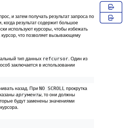
рос, и затем получать результат запроса по
и, когда результат содержит большое
ски используют курсоры, чтобы избежать
а курсор, что позволяет вызывающему
refcursor
иальный тип данных
. Один из
пособ заключается в использовании
NO SCROLL
чивать назад. При
прокрутка
аргументы
указаны
, то они должны
оторые будут заменены значениями
курсора.