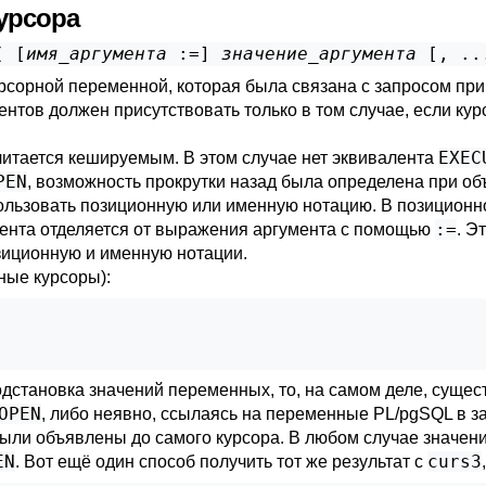
курсора
( [
имя_аргумента
 :=
] 
значение_аргумента
 [
, ..
рсорной переменной, которая была связана с запросом при
нтов должен присутствовать только в том случае, если ку
EXEC
читается кешируемым. В этом случае нет эквивалента
PEN
, возможность прокрутки назад была определена при об
ользовать позиционную или именную нотацию. В позиционн
:=
мента отделяется от выражения аргумента с помощью
. Э
зиционную и именную нотации.
ные курсоры):
одстановка значений переменных, то, на самом деле, сущес
OPEN
, либо неявно, ссылаясь на переменные
PL/pgSQL
в з
были объявлены до самого курсора. В любом случае значен
EN
curs3
. Вот ещё один способ получить тот же результат с