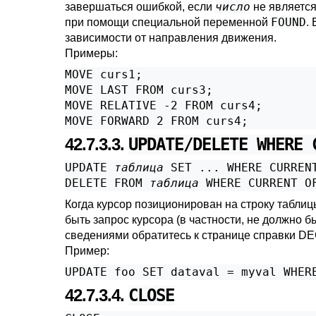
число
завершаться ошибкой, если
не является
FOUND
при помощи специальной переменной
.
зависимости от направления движения.
Примеры:
MOVE curs1;

MOVE LAST FROM curs3;

MOVE RELATIVE -2 FROM curs4;

MOVE FORWARD 2 FROM curs4;
42.7.3.3.
UPDATE/DELETE WHERE 
UPDATE 
таблица
 SET ... WHERE CURREN
DELETE FROM 
таблица
 WHERE CURRENT O
Когда курсор позиционирован на строку таблиц
быть запрос курсора (в частности, не должно б
сведениями обратитесь к странице справки
DE
Пример:
UPDATE foo SET dataval = myval WHER
42.7.3.4.
CLOSE