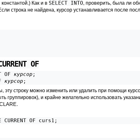
SELECT INTO
 константой.) Как и в
, проверить, была ли о
 Если строка не найдена, курсор устанавливается после пос
CURRENT OF
T OF 
курсор
;

F 
курсор
;
ы, эту строку можно изменить или удалить при помощи курсо
ыть группировок), и крайне желательно использовать указа
CLARE
.
E CURRENT OF curs1;