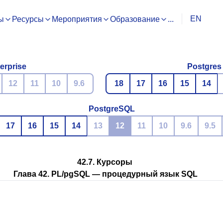
EN
ы
Ресурсы
Мероприятия
Образование
...
erprise
Postgres
12
11
10
9.6
18
17
16
15
14
PostgreSQL
17
16
15
14
13
12
11
10
9.6
9.5
42.7. Курсоры
Глава 42.
PL/pgSQL
— процедурный язык
SQL