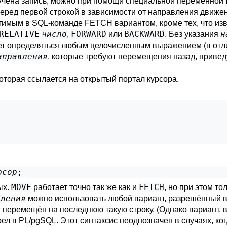
лучена запись, можно при помощи специальной переменной
перед первой строкой в зависимости от направления движе
тимым в SQL-команде
FETCH
вариантом, кроме тех, что из
RELATIVE
число
FORWARD
BACKWARD
н
,
или
. Без указания
жет определяться любым целочисленным выражением (в от
аправления
, которые требуют перемещения назад, привед
которая ссылается на открытый портал курсора.
;
рсор
;
MOVE
FETCH
ых.
работает точно так же как и
, но при этом т
вления
можно использовать любой вариант, разрешённый 
т перемещён на последнюю такую строку. (Однако вариант, 
рел в
PL/pgSQL
. Этот синтаксис неоднозначен в случаях, ко