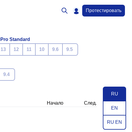
Протестировать
 Pro Standard
13
12
11
10
9.6
9.5
9.4
RU
Начало
След.
EN
RU EN