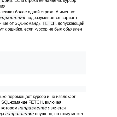
FOUND
. Если строка не найдена, курсор
ния.
влекают более одной строки. А именно:
аправления
подразумевается вариант
FETCH
личие от SQL-команды
, допускающей
ут к ошибке, если курсор не был объявлен
олько перемещает курсор и не извлекает
в SQL-команде
FETCH
, включая
направление
в котором
является
направление
гда
опущено, поэтому может