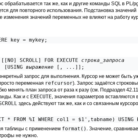
ос обрабатывается так же, как и другие команды SQL в
PL/p
ется для повторного использования. Подстановка значени
е изменения значений переменных не влияют на работу ку
ERE key = mykey;
 [
[
NO
] SCROLL
] FOR EXECUTE 
строка_запроса
  [
USING 
выражение
 [
, ...
]
];
онкретный запрос для выполнения. Курсор не может быть уж
refcursor
к просто переменная
). Запрос задаётся строков
бко менять план запроса от раза к разу (см.
Подраздел 42.11
EXECUTE
анды. Как и с
, значения параметров вставляются 
SCROLL
здесь действуют так же, как и со связанным курсор
CT * FROM %I WHERE col1 = $1',tabname) USING 
format()
имя таблицы с применением
. Значение, сравнива
острофы не нужно.