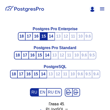
Postgres Pro Enterprise
18
17
16
15
14
13
12
11
10
9.6
Postgres Pro Standard
18
17
16
15
14
13
12
11
10
9.6
9.5
PostgreSQL
18
17
16
15
14
13
12
11
10
9.6
9.5
9.4
RU
EN
RU EN
Глава 45.
PL/pgSQL
—