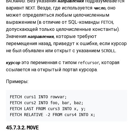
. Без указания
подразумевается
BACKWARD
направления
вариант
. Везде, где используется
, оно
NEXT
число
может определяться любым целочисленным
выражением (в отличие от SQL-команды
,
FETCH
допускающей только целочисленные константы).
Значения
, которые требуют
направления
перемещения назад, приведут к ошибке, если курсор
не был объявлен или открыт с указанием
.
SCROLL
это переменная с типом
, которая
курсор
refcursor
ссылается на открытый портал курсора.
Примеры:
FETCH curs1 INTO rowvar;

FETCH curs2 INTO foo, bar, baz;

FETCH LAST FROM curs3 INTO x, y;

FETCH RELATIVE -2 FROM curs4 INTO x;
45.7.3.2.
MOVE