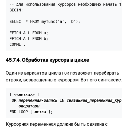
-- для использования курсоров необходимо начать тран
BEGIN;

SELECT * FROM myfunc('a', 'b');

FETCH ALL FROM a;

FETCH ALL FROM b;

COMMIT;
45.7.4. Обработка курсора в цикле
Один из вариантов цикла
позволяет перебирать
FOR
строки, возвращённые курсором. Вот его синтаксис:
[
 <<
метка
>> 
]

FOR 
переменная-запись
 IN 
связанная_переменная_курсо
операторы
END LOOP [
метка
Курсорная переменная должна быть связана с