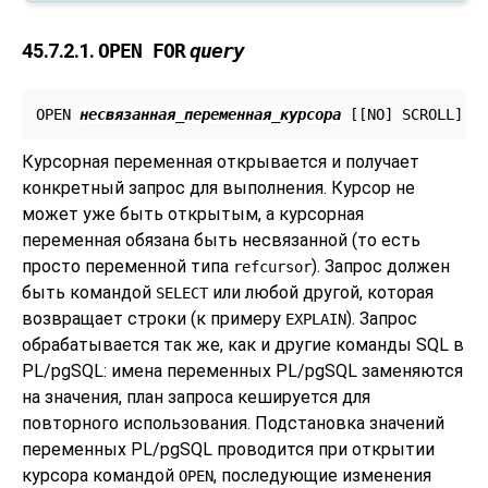
45.7.2.1.
OPEN FOR
query
OPEN 
несвязанная_переменная_курсора
 [
[
NO
] SCROLL
] F
Курсорная переменная открывается и получает
конкретный запрос для выполнения. Курсор не
может уже быть открытым, а курсорная
переменная обязана быть несвязанной (то есть
просто переменной типа
). Запрос должен
refcursor
быть командой
или любой другой, которая
SELECT
возвращает строки (к примеру
). Запрос
EXPLAIN
обрабатывается так же, как и другие команды SQL в
PL/pgSQL
: имена переменных
PL/pgSQL
заменяются
на значения, план запроса кешируется для
повторного использования. Подстановка значений
переменных
PL/pgSQL
проводится при открытии
курсора командой
, последующие изменения
OPEN