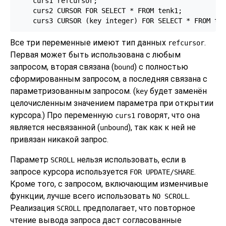
    curs1 refcursor;

    curs2 CURSOR FOR SELECT * FROM tenk1;

    curs3 CURSOR (key integer) FOR SELECT * FROM te
Все три переменные имеют тип данных
.
refcursor
Первая может быть использована с любым
запросом, вторая связана (
) с полностью
bound
сформированным запросом, а последняя связана с
параметризованным запросом. (
будет заменён
key
целочисленным значением параметра при открытии
курсора.) Про переменную
говорят, что она
curs1
является несвязанной (
), так как к ней не
unbound
привязан никакой запрос.
Параметр
нельзя использовать, если в
SCROLL
запросе курсора используется
.
FOR UPDATE/SHARE
Кроме того, с запросом, включающим изменчивые
функции, лучше всего использовать
.
NO SCROLL
Реализация
предполагает, что повторное
SCROLL
чтение вывода запроса даст согласованные