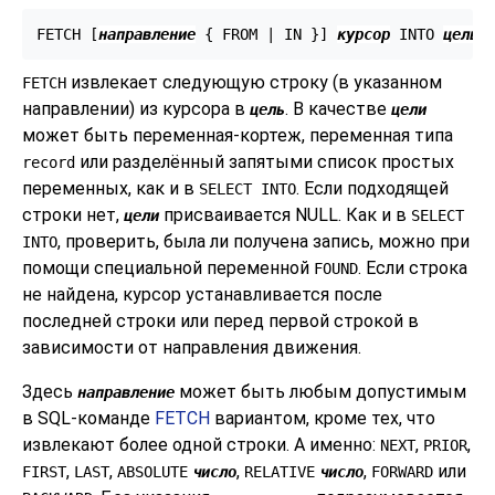
FETCH [
направление
 { FROM | IN }
] 
курсор
 INTO 
цель
;
извлекает следующую строку (в указанном
FETCH
направлении) из курсора в
. В качестве
цель
цели
может быть переменная-кортеж, переменная типа
или разделённый запятыми список простых
record
переменных, как и в
. Если подходящей
SELECT INTO
строки нет,
присваивается NULL. Как и в
цели
SELECT
, проверить, была ли получена запись, можно при
INTO
помощи специальной переменной
. Если строка
FOUND
не найдена, курсор устанавливается после
последней строки или перед первой строкой в
зависимости от направления движения.
Здесь
может быть любым допустимым
направление
в SQL-команде
FETCH
вариантом, кроме тех, что
извлекают более одной строки. А именно:
,
,
NEXT
PRIOR
,
,
,
,
или
FIRST
LAST
ABSOLUTE
число
RELATIVE
число
FORWARD