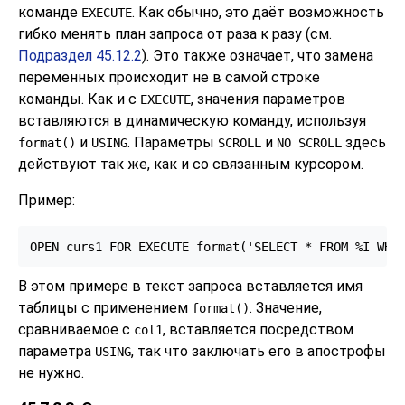
команде
. Как обычно, это даёт возможность
EXECUTE
гибко менять план запроса от раза к разу (см.
Подраздел 45.12.2
). Это также означает, что замена
переменных происходит не в самой строке
команды. Как и с
, значения параметров
EXECUTE
вставляются в динамическую команду, используя
и
. Параметры
и
здесь
format()
USING
SCROLL
NO SCROLL
действуют так же, как и со связанным курсором.
Пример:
OPEN curs1 FOR EXECUTE format('SELECT * FROM %I WHE
В этом примере в текст запроса вставляется имя
таблицы с применением
. Значение,
format()
сравниваемое с
, вставляется посредством
col1
параметра
, так что заключать его в апострофы
USING
не нужно.