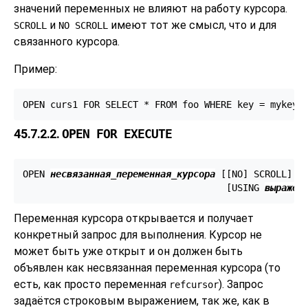
значений переменных не влияют на работу курсора.
и
имеют тот же смысл, что и для
SCROLL
NO SCROLL
связанного курсора.
Пример:
OPEN curs1 FOR SELECT * FROM foo WHERE key = mykey;
45.7.2.2.
OPEN FOR EXECUTE
OPEN 
несвязанная_переменная_курсора
 [
[
NO
] SCROLL
] F
                                     [
USING 
выражен
Переменная курсора открывается и получает
конкретный запрос для выполнения. Курсор не
может быть уже открыт и он должен быть
объявлен как несвязанная переменная курсора (то
есть, как просто переменная
). Запрос
refcursor
задаётся строковым выражением, так же, как в