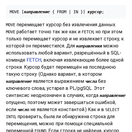
MOVE [
направление
 { FROM | IN }
] 
курсор
;
перемещает курсор без извлечения данных.
MOVE
работает точно так же как и
, но при этом
MOVE
FETCH
только перемещает курсор и не извлекает строку, к
которой он переместился. Для
можно
направления
использовать любой вариант, разрешённый в SQL-
команде
FETCH
, включая извлекающие более одной
строки. Курсор будет перемещён на последнюю
такую строку. (Однако вариант, в котором
является выражением
без
направление
числа
ключевого слова, устарел в
PL/pgSQL
. Этот
синтаксис неоднозначен в случаях, когда
направление
опущено, поэтому может завершаться ошибкой,
если
не является константой.) Как и в
число
SELECT
, проверить, была ли обнаружена строка для
INTO
перемещения, можно при помощи специальной
переменной
. Если строка не найдена, курсор
FOUND