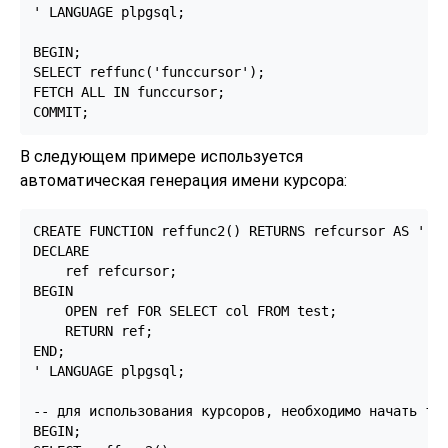
' LANGUAGE plpgsql;

BEGIN;

SELECT reffunc('funccursor');

FETCH ALL IN funccursor;

COMMIT;
В следующем примере используется
автоматическая генерация имени курсора:
CREATE FUNCTION reffunc2() RETURNS refcursor AS '

DECLARE

    ref refcursor;

BEGIN

    OPEN ref FOR SELECT col FROM test;

    RETURN ref;

END;

' LANGUAGE plpgsql;

-- для использования курсоров, необходимо начать тра
BEGIN;
