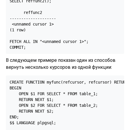
SELECT reffunc2();

      reffunc2

--------------------

 <unnamed cursor 1>

(1 row)

FETCH ALL IN "<unnamed cursor 1>";

COMMIT;
В следующем примере показан один из способов
вернуть несколько курсоров из одной функции:
CREATE FUNCTION myfunc(refcursor, refcursor) RETURNS
BEGIN

    OPEN $1 FOR SELECT * FROM table_1;

    RETURN NEXT $1;

    OPEN $2 FOR SELECT * FROM table_2;

    RETURN NEXT $2;

END;

$$ LANGUAGE plpgsql;
