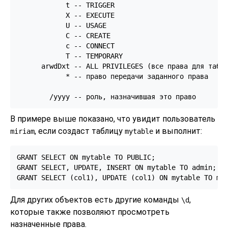
            t -- TRIGGER

            X -- EXECUTE

            U -- USAGE

            C -- CREATE

            c -- CONNECT

            T -- TEMPORARY

      arwdDxt -- ALL PRIVILEGES (все права для табли
            * -- право передачи заданного права

В примере выше показано, что увидит пользователь
, если создаст таблицу
и выполнит:
miriam
mytable
GRANT SELECT ON mytable TO PUBLIC;

GRANT SELECT, UPDATE, INSERT ON mytable TO admin;

GRANT SELECT (col1), UPDATE (col1) ON mytable TO mi
Для других объектов есть другие команды
,
\d
которые также позволяют просмотреть
назначенные права.