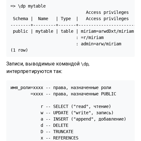
=> \dp mytable

                              Access privileges

 Schema |  Name   | Type  |   Access privileges   | 
--------+---------+-------+-----------------------+-
 public | mytable | table | miriam=arwdDxt/miriam | 
                          : =r/miriam             : 
                          : admin=arw/miriam        
(1 row)
Записи, выводимые командой
,
\dp
интерпретируются так:
имя_роли=xxxx -- права, назначенные роли

        =xxxx -- права, назначенные PUBLIC

            r -- SELECT ("read", чтение)

            w -- UPDATE ("write", запись)

            a -- INSERT ("append", добавление)

            d -- DELETE

            D -- TRUNCATE

            x -- REFERENCES
