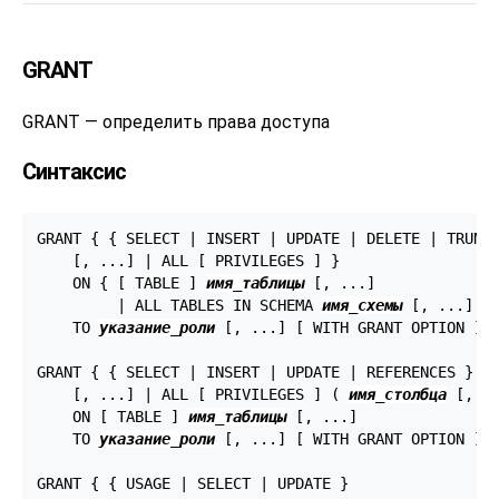
GRANT
GRANT — определить права доступа
Синтаксис
GRANT { { SELECT | INSERT | UPDATE | DELETE | TRUNCA
    [, ...] | ALL [ PRIVILEGES ] }

    ON { [ TABLE ] 
имя_таблицы
 [, ...]

         | ALL TABLES IN SCHEMA 
имя_схемы
 [, ...] }

    TO 
указание_роли
 [, ...] [ WITH GRANT OPTION ]

GRANT { { SELECT | INSERT | UPDATE | REFERENCES } (
    [, ...] | ALL [ PRIVILEGES ] ( 
имя_столбца
 [, ..
    ON [ TABLE ] 
имя_таблицы
 [, ...]

    TO 
указание_роли
 [, ...] [ WITH GRANT OPTION ]

GRANT { { USAGE | SELECT | UPDATE }
