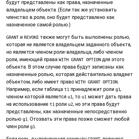
будут представлены как права, назначенные
владельцем объекта. (Если так же установить
членство в роли, оно будет представлено как
назначенное самой ролью.)
и
также могут быть выполнены ролью,
GRANT
REVOKE
которая не является владельцем заданного объекта,
но является членом роли-владельца, либо членом
роли, имеющей права
для этого
WITH GRANT OPTION
объекта. В этом случае права будут записаны как
назначенные ролью, которая действительно владеет
объектом, либо имеет право
.
WITH GRANT OPTION
Например, если таблица
принадлежит роли
,
t1
g1
членом которой является
, то
может дать права
u1
u1
на использование
роли
, но эти права будут
t1
u2
представлены, как назначенные непосредственно
ролью
. Отозвать эти права позже сможет любой
g1
член роли
.
g1
Если роль, выполняющая команду
, получает
GRANT