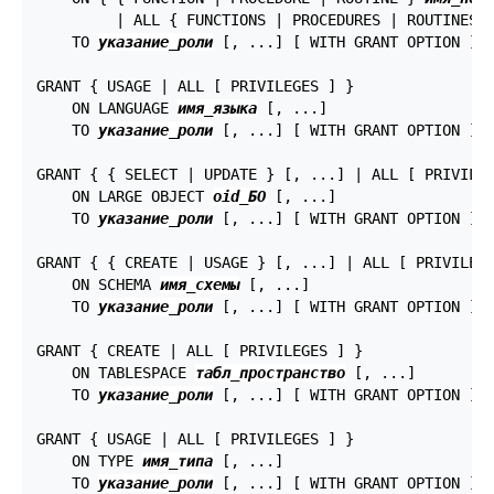
         | ALL { FUNCTIONS | PROCEDURES | ROUTINES 
    TO 
указание_роли
 [, ...] [ WITH GRANT OPTION ]

GRANT { USAGE | ALL [ PRIVILEGES ] }

    ON LANGUAGE 
имя_языка
 [, ...]

    TO 
указание_роли
 [, ...] [ WITH GRANT OPTION ]

GRANT { { SELECT | UPDATE } [, ...] | ALL [ PRIVILEG
    ON LARGE OBJECT 
oid_БО
 [, ...]

    TO 
указание_роли
 [, ...] [ WITH GRANT OPTION ]

GRANT { { CREATE | USAGE } [, ...] | ALL [ PRIVILEGE
    ON SCHEMA 
имя_схемы
 [, ...]

    TO 
указание_роли
 [, ...] [ WITH GRANT OPTION ]

GRANT { CREATE | ALL [ PRIVILEGES ] }

    ON TABLESPACE 
табл_пространство
 [, ...]

    TO 
указание_роли
 [, ...] [ WITH GRANT OPTION ]

GRANT { USAGE | ALL [ PRIVILEGES ] }

    ON TYPE 
имя_типа
 [, ...]

    TO 
указание_роли
 [, ...] [ WITH GRANT OPTION ]
