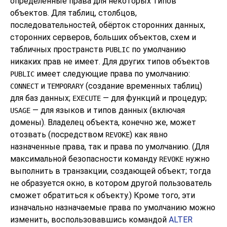
определённые права для некоторых типов
объектов. Для таблиц, столбцов,
последовательностей, обёрток сторонних данных,
сторонних серверов, больших объектов, схем и
табличных пространств
по умолчанию
PUBLIC
никаких прав не имеет. Для других типов объектов
имеет следующие права по умолчанию:
PUBLIC
и
(создание временных таблиц)
CONNECT
TEMPORARY
для баз данных;
— для функций и процедур;
EXECUTE
— для языков и типов данных (включая
USAGE
домены). Владелец объекта, конечно же, может
отозвать (посредством
) как явно
REVOKE
назначенные права, так и права по умолчанию. (Для
максимальной безопасности команду
нужно
REVOKE
выполнить в транзакции, создающей объект; тогда
не образуется окно, в котором другой пользователь
сможет обратиться к объекту.) Кроме того, эти
изначально назначаемые права по умолчанию можно
изменить, воспользовавшись командой
ALTER