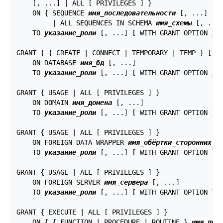
    [, ...] | ALL [ PRIVILEGES ] }

    ON { SEQUENCE 
имя_последовательности
 [, ...]

         | ALL SEQUENCES IN SCHEMA 
имя_схемы
 [, ...]
    TO 
указание_роли
 [, ...] [ WITH GRANT OPTION ]

GRANT { { CREATE | CONNECT | TEMPORARY | TEMP } [, .
    ON DATABASE 
имя_бд
 [, ...]

    TO 
указание_роли
 [, ...] [ WITH GRANT OPTION ]

GRANT { USAGE | ALL [ PRIVILEGES ] }

    ON DOMAIN 
имя_домена
 [, ...]

    TO 
указание_роли
 [, ...] [ WITH GRANT OPTION ]

GRANT { USAGE | ALL [ PRIVILEGES ] }

    ON FOREIGN DATA WRAPPER 
имя_обёртки_сторонних_д
    TO 
указание_роли
 [, ...] [ WITH GRANT OPTION ]

GRANT { USAGE | ALL [ PRIVILEGES ] }

    ON FOREIGN SERVER 
имя_сервера
 [, ...]

    TO 
указание_роли
 [, ...] [ WITH GRANT OPTION ]

GRANT { EXECUTE | ALL [ PRIVILEGES ] }

    ON { { FUNCTION | PROCEDURE | ROUTINE } 
имя_под