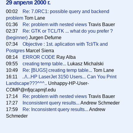
29 апреля 2000 г.
00:02
Re: 7.0RC1: possible query and backend
Список
problem
Tom Lane
01:36
Re: problem with nested views
Travis Bauer
02:37
Re: GTK or TCL/TK ... what do you prefer ?
Период
(beginner)
Jurgen Defurne
07:34
Objective : 1st. aplication with Tcl/Tk and
Postgres
Marcel Sierra
Сортировка
08:14
ERROR CODE
Ray Alba
09:55
creating temp table...
Lukasz Michalski
10:49
Re: [BUGS] creating temp table...
Tom Lane
16:11
../\...HP LaserJet 3150 Users... Can You Print
Искать
Landscape???^^^..
Unhappy-HP-User-
COMP@nfjqcapmjf.edu
17:14
Re: problem with nested views
Travis Bauer
17:27
Inconsistent query results...
Andrew Schmeder
17:59
Re: Inconsistent query results...
Andrew
Schmeder