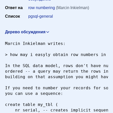
Ответ на
row numbering
(Marcin Inkielman)
Сортировка
Список
pgsql-general
Искать
Дерево обсуждения
Documentation about Postgres architecture
"Patrick
Marcin Inkielman writes:

FICHE" <pfiche@prologue-software.fr>
10 мая 2000 г. в
04:01:55
> how may i easyly obtain row numbers in a 
row numbering
Marcin Inkielman <marn@wsisiz.edu.pl>
10 мая 2000 г. в 08:55:58
In the SQL data model, rows don't have numb
ordered -- a query may return the rows in a
Re: row numbering
Peter Eisentraut
building on that assumption you might have 
<peter_e@gmx.net>
10 мая 2000 г. в 17:26:09
Re: row numbering
Marcin Inkielman
If you need to number your records for some
<marn@wsisiz.edu.pl>
10 мая 2000 г. в 18:23:13
you can use a sequence:

create table my_tbl (

	nr serial, -- creates implicit sequence
