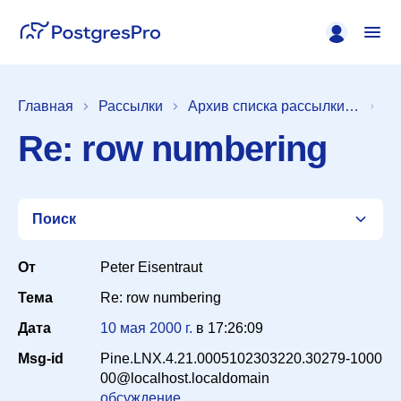
Главная
Рассылки
Архив списка рассылки [pgsql-general]
Re: row numbering
Поиск
От
Peter Eisentraut
Тема
Re: row numbering
Список
Дата
10 мая 2000 г.
в
17:26:09
Msg-id
Pine.LNX.4.21.0005102303220.30279-1000
Период
00@localhost.localdomain
обсуждение