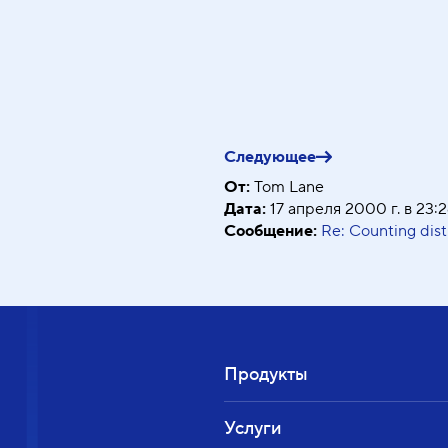
si.edu>
18 апреля 2000 г. в 15:53:02
us>
19 апреля 2000 г. в 01:06:08
Следующее
tell@xtra.co.nz>
19 апреля 2000 г. в 22:38:22
От:
Tom Lane
a.us>
19 апреля 2000 г. в 22:55:25
Дата:
17 апреля 2000 г. в 23:
re41@DoCS.UU.SE>
20 апреля 2000 г. в 09:08:09
Сообщение:
Re: Counting dis
.pa.us>
20 апреля 2000 г. в 10:05:31
ter_e@gmx.net>
21 апреля 2000 г. в 18:02:54
Продукты
Услуги