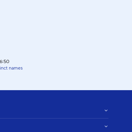
26:50
tinct names