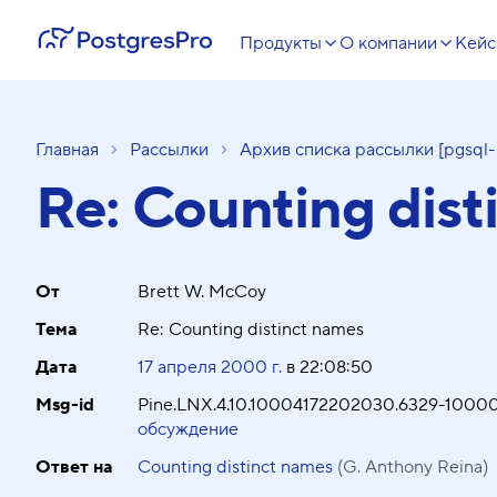
Продукты
О компании
Кей
Главная
Рассылки
Архив списка рассылки [pgsql-
Re: Counting dist
От
Brett W. McCoy
Тема
Re: Counting distinct names
Дата
17 апреля 2000 г.
в
22:08:50
Msg-id
Pine.LNX.4.10.10004172202030.6329-10000
обсуждение
Ответ на
Counting distinct names
(G. Anthony Reina)