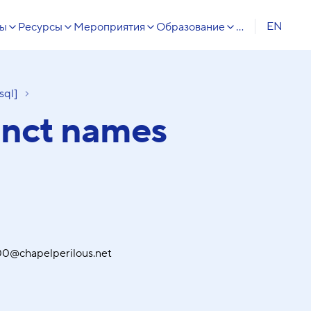
EN
сы
Ресурсы
Мероприятия
Образование
...
sql]
inct names
0@chapelperilous.net