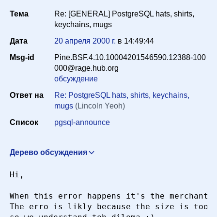
Тема
Re: [GENERAL] PostgreSQL hats, shirts,
Список
keychains, mugs
Дата
20 апреля 2000 г.
в
14:49:44
Период
Msg-id
Pine.BSF.4.10.10004201546590.12388-100
000@rage.hub.org
обсуждение
Сортировка
Ответ на
Re: PostgreSQL hats, shirts, keychains,
mugs
(Lincoln Yeoh)
Список
pgsql-announce
Искать
Дерево обсуждения
PostgreSQL hats, shirts, keychains, mugs
Bruce Momjian
Hi,

<pgman@candle.pha.pa.us>
19 апреля 2000 г. в
18:36:20
When this error happens it's the merchant s
Re: [GENERAL] PostgreSQL hats, shirts, keychains,
The erro is likly because the size is too b
mugs
Lincoln Yeoh <lylyeoh@mecomb.com>
19 апреля