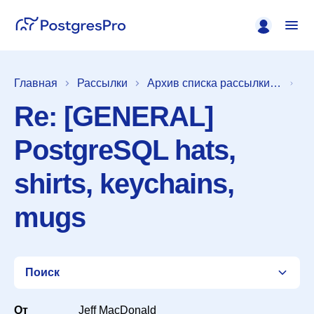
Главная
Рассылки
Архив списка рассылки [pgsql-announce]
Re: [GENERAL]
PostgreSQL hats,
shirts, keychains,
mugs
Поиск
От
Jeff MacDonald