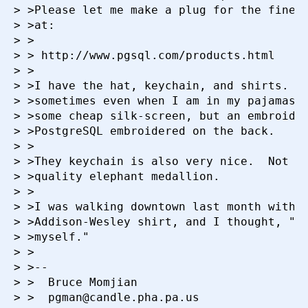
> >Please let me make a plug for the fine P
> >at:

> >

> >	http://www.pgsql.com/products.html

> >

> >I have the hat, keychain, and shirts.  I
> >sometimes even when I am in my pajamas (
> >some cheap silk-screen, but an embroider
> >PostgreSQL embroidered on the back.

> >

> >They keychain is also very nice.  Not a 
> >quality elephant medallion.

> >

> >I was walking downtown last month with m
> >Addison-Wesley shirt, and I thought, "Ge
> >myself."

> >

> >-- 

> >  Bruce Momjian                        |
> >  pgman@candle.pha.pa.us               |