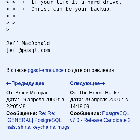
> >  +  If your life is a hard drive,     |
> >  +  Christ can be your backup.        |
> >

> >

> 

Jeff MacDonald

jeff@pgsql.com

В списке
pgsql-announce
по дате отправления
Предыдущее
Следующее
От:
Bruce Momjian
От:
The Hermit Hacker
Дата:
19 апреля 2000 г. в
Дата:
29 апреля 2000 г. в
22:05:38
14:19:09
Сообщение:
Re: Re:
Сообщение:
PostgreSQL
[GENERAL] PostgreSQL
v7.0 - Release Candidate 2
hats, shirts, keychains, mugs