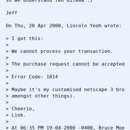
so we understand teh dilema :)

2000 г. в 21:48:26
Jeff

Re: Re: [GENERAL] PostgreSQL hats, shirts,
keychains, mugs
Bruce Momjian
On Thu, 20 Apr 2000, Lincoln Yeoh wrote:

<pgman@candle.pha.pa.us>
19 апреля 2000 г. в
22:05:38
> I got this:

Re: [GENERAL] PostgreSQL hats, shirts, keychains,
> 

mugs
Jeff MacDonald <jeff@pgsql.com>
20 апреля
> We cannot process your transaction.

2000 г. в 14:49:44
> 

> The purchase request cannot be accepted.

> 

> Error Code: 1014 

> 

> Maybe it's my customised netscape 3 brows
> amongst other things).

>  

> Cheerio,

> Link.

> 

> At 06:35 PM 19-04-2000 -0400, Bruce Momji