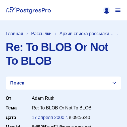
Главная
Рассылки
Архив списка рассылки [pgsql-general]
Re: To BLOB Or Not
To BLOB
Поиск
От
Adam Ruth
Тема
Re: To BLOB Or Not To BLOB
Список
Дата
17 апреля 2000 г.
в
09:56:40