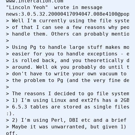
www.intercation.com

"Lincoln Yeoh"  wrote in message

news:3.0.5.32.20000417094047.008e4100@pop.m
> Well I'm currently using the file system 
> of that I can see a few reasons why peopl
> handle them. Others can probably mention 
>

> Using Pg to handle large stuff makes more
> easier for you to handle exceptions - e.g
> is rolled back, and you theoretically don
> around. Well ok you probably do until the
> don't have to write your own vacuum to ha
> the problem to Pg (and the very fine deve
>

> The reasons I decided to go file system w
> 1) I'm using Linux and ext2fs has a 2GB l
> 6.5.3 tables are stored as single files, 
:).

> 2) I'm using Perl, DBI etc and a brief lo
> Maybe it was unwarranted, but given 1) I 
off.
