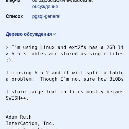
Msg-id
8df52j$uur$1@news.aros.net
Период
обсуждение
Список
pgsql-general
Сортировка
Дерево обсуждения
Re: To BLOB Or Not To BLOB
"Adam Ruth"
> I'm using Linux and ext2fs has a 2GB limi
Искать
<aruth@intercation.com>
17 апреля 2000 г. в 09:56:40
> 6.5.3 tables are stored as single files, 
Re: To BLOB Or Not To BLOB
Peter Mount
:).

<peter@retep.org.uk>
17 апреля 2000 г. в 15:33:58
I'm using 6.5.2 and it will split a table a
a problem.  Though I'm not sure how BLOBs a
I store large text in files mostly because 
SWISH++.

--

Adam Ruth

InterCation, Inc.
