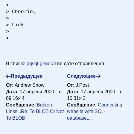
>

> Cheerio,

>

> Link.

>

>

В списке
pgsql-general
по дате отправления
Предыдущее
Следующее
От:
Andrew Snow
От:
J.Post
Дата:
17 апреля 2000 г. в
Дата:
17 апреля 2000 г. в
09:16:44
10:31:42
Сообщение:
Broken
Сообщение:
Connecting
Links...Re: To BLOB Or Not
website with SQL-
To BLOB
database.....