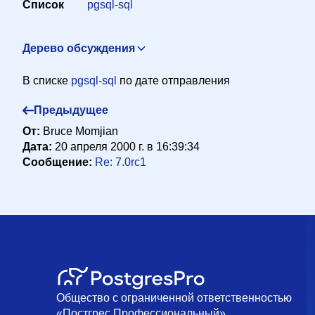
Список
pgsql-sql
Дерево обсуждения
Re: US Date Style
Jason Earl <jdearl@yahoo.com>
20 апр
В списке
pgsql-sql
по дате отправления
7.0rc1
Daniel Spratlen <spratlen@arches.uga.edu>
20 ап
Предыдущее
Re: 7.0rc1
Bruce Momjian <pgman@candle.pha.pa.us>
От:
Bruce Momjian
Re: 7.0rc1
Tom Lane <tgl@sss.pgh.pa.us>
20 апреля 2
Дата:
20 апреля 2000 г. в 16:39:34
Re: 7.0rc1
wieck@debis.com (Jan Wieck)
20 апреля 20
Сообщение:
Re: 7.0rc1
Общество с ограниченной ответственностью
«Постгрес Профессиональный»