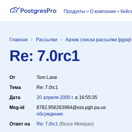
Продукты
О компании
Кейс
Главная
Рассылки
Архив списка рассылки [pgsql-
Re: 7.0rc1
От
Tom Lane
Тема
Re: 7.0rc1
Дата
20 апреля 2000 г.
в
16:55:35
Msg-id
8782.956263984@sss.pgh.pa.us
обсуждение
Ответ на
Re: 7.0rc1
(Bruce Momjian)