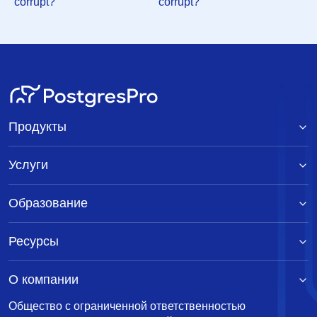
corrupt?
corrupt?
Re: pg_group_name_index corrupt?
Tom Lane
<tgl@sss.pgh.pa.us>
4 мая 2000 г. в 14:16:56
Re: pg_group_name_index corrupt?
Bruce Momjian
<pgman@candle.pha.pa.us>
5 мая 2000 г. в
00:43:04
Re: pg_group_name_index corrupt?
Tom Lane
<tgl@sss.pgh.pa.us>
5 мая 2000 г. в 00:53:05
Продукты
Re: pg_group_name_index corrupt?
The Hermit
Hacker <scrappy@hub.org>
4 мая 2000 г. в
Услуги
15:40:59
Re: pg_group_name_index corrupt?
The Hermit
Образование
Hacker <scrappy@hub.org>
4 мая 2000 г. в 12:01:56
Re: pg_group_name_index corrupt?
Tom Lane
<tgl@sss.pgh.pa.us>
4 мая 2000 г. в 13:53:57
Ресурсы
Re: pg_group_name_index corrupt?
The Hermit
Hacker <scrappy@hub.org>
4 мая 2000 г. в
О компании
15:42:59
Общество с ограниченной ответственностью
Re: pg_group_name_index corrupt?
Tom Lane