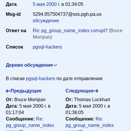
Дата
5 мая 2000 г.
в
01:34:05
Msg-id
5294.957504737@sss.pgh.pa.us
Период
обсуждение
Ответ на
Re: pg_group_name_index corrupt?
(Bruce
Momjian)
Сортировка
Список
pgsql-hackers
Искать
Дерево обсуждения
pg_group_name_index corrupt?
The Hermit Hacker
В списке
pgsql-hackers
по дате отправления
<scrappy@hub.org>
4 мая 2000 г. в 01:49:32
Re: pg_group_name_index corrupt?
Tom Lane
Предыдущее
Следующее
<tgl@sss.pgh.pa.us>
4 мая 2000 г. в 03:31:35
От:
Bruce Momjian
От:
Thomas Lockhart
Re: pg_group_name_index corrupt?
The Hermit
Дата:
5 мая 2000 г. в
Дата:
5 мая 2000 г. в
Hacker <scrappy@hub.org>
4 мая 2000 г. в 07:33:38
01:17:04
01:36:05
Сообщение:
Re:
Сообщение:
Re:
Re: pg_group_name_index corrupt?
Tom Lane
pg_group_name_index
pg_group_name_index
<tgl@sss.pgh.pa.us>
4 мая 2000 г. в 11:02:56