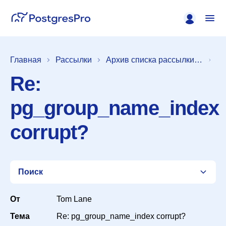
Главная
Рассылки
Архив списка рассылки [pgsql-hackers]
Re:
pg_group_name_index
corrupt?
Поиск
От
Tom Lane
Тема
Re: pg_group_name_index corrupt?
Список