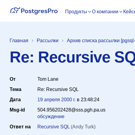
Продукты
О компании
Кейс
Главная
Рассылки
Архив списка рассылки [pgsql-
Re: Recursive S
От
Tom Lane
Тема
Re: Recursive SQL
Дата
19 апреля 2000 г.
в
23:48:24
Msg-id
504.956202428@sss.pgh.pa.us
обсуждение
Ответ на
Recursive SQL
(Andy Turk)