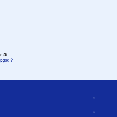
9:28
 pgsql?