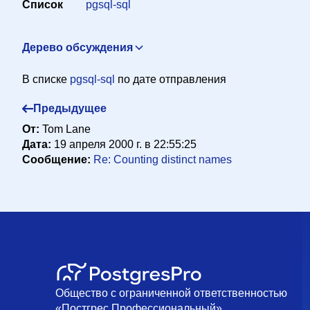
Список
pgsql-sql
Дерево обсуждения
Recursive SQL
"Andy Turk" <andy_turk@hotmail.com>
19 
В списке
pgsql-sql
по дате отправления
Re: Recursive SQL
Tom Lane <tgl@sss.pgh.pa.us>
19 ап
Предыдущее
RE: Recursive SQL
"Michael S. Kelly" <michaelk@axia
От:
Tom Lane
Дата:
19 апреля 2000 г. в 22:55:25
Сообщение:
Re: Counting distinct names
Общество с ограниченной ответственностью
«Постгрес Профессиональный»