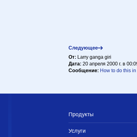
апреля 2000 г. в 12:29:19
реля 2000 г. в 23:48:24
Следующее
n.com>
20 апреля 2000 г. в 19:28:37
От:
Larry ganga giri
Дата:
20 апреля 2000 г. в 00:0
Сообщение:
How to do this in
Продукты
Услуги