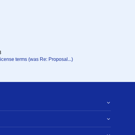
. в 16:32:33
3
icense terms (was Re: Proposal...)