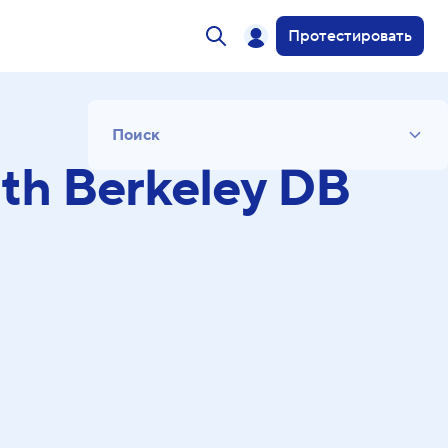
Протестировать
Поиск
ith Berkeley DB
Список
Период
Сортировка
Искать