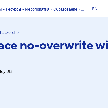
EN
ы
Ресурсы
Мероприятия
Образование
...
hackers]
lace no-overwrite w
eley DB