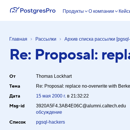
Продукты
О компании
Кейс
Главная
Рассылки
Архив списка рассылки [pgsql-
Re: Proposal: rep
От
Thomas Lockhart
Тема
Re: Proposal: replace no-overwrite with Berk
Дата
15 мая 2000 г.
в
21:32:22
Msg-id
3920A5F4.3AB4E06C@alumni.caltech.edu
обсуждение
Список
pgsql-hackers