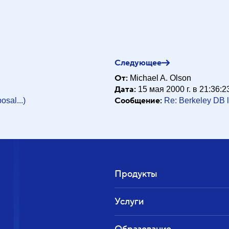
heev, Vadim" <vmikheev@SECTORBASE.COM>
15 мая 2000 г
Следующее
От:
Michael A. Olson
Дата:
15 мая 2000 г. в 21:36:2
Сообщение:
sal...)
Re: Berkeley DB l
Продукты
Услуги