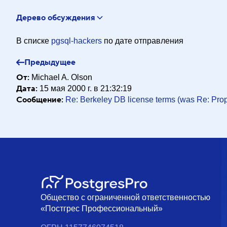
Дерево обсуждения
RE: Proposal: replace no-overwrite with Berkeley DB
"Mik
В списке
pgsql-hackers
по дате отправления
Предыдущее
От:
Michael A. Olson
Дата:
15 мая 2000 г. в 21:32:19
Сообщение:
Re: Berkeley DB license terms (was Re: Propo
Общество с ограниченной ответственностью
«Постгрес Профессиональный»