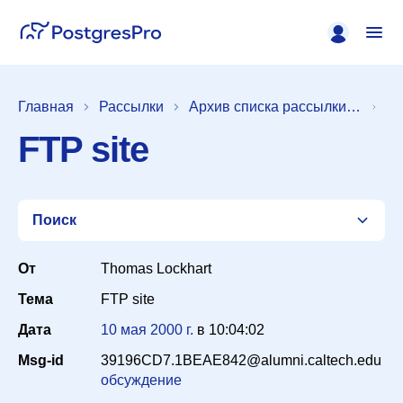
Главная
Рассылки
Архив списка рассылки [pgsql-hackers]
FTP site
Поиск
От
Thomas Lockhart
Тема
FTP site
Список
Дата
10 мая 2000 г.
в
10:04:02
Msg-id
39196CD7.1BEAE842@alumni.caltech.edu
Период
обсуждение