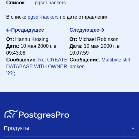
Список
pgsql-hackers
Сортировка
В списке
pgsql-hackers
по дате отправления
Предыдущее
Следующее
Искать
От:
Hannu Krosing
От:
Michael Robinson
Дата:
10 мая 2000 г. в
Дата:
10 мая 2000 г. в
09:43:08
10:07:59
Сообщение:
Re: CREATE
Сообщение:
Multibyte still
DATABASE WITH OWNER
broken
'??';
Продукты