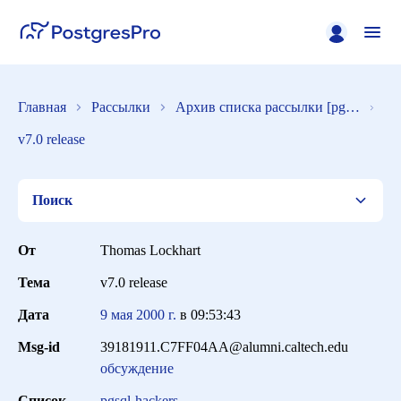
Главная
Рассылки
Архив списка рассылки [pgsql-hackers]
v7.0 release
Поиск
От
Thomas Lockhart
Тема
v7.0 release
Список
Дата
9 мая 2000 г.
в
09:53:43
Msg-id
39181911.C7FF04AA@alumni.caltech.edu
Период
обсуждение
Список
pgsql-hackers