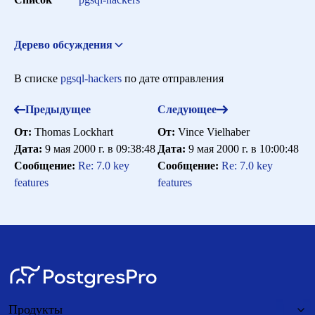
Сортировка
Дерево обсуждения
Re: v7.0 release
Lamar Owen <lamar.owen@wgcr.org>
10 мая
Искать
В списке
pgsql-hackers
по дате отправления
2000 г. в 16:24:13
Предыдущее
Следующее
От:
Thomas Lockhart
От:
Vince Vielhaber
Дата:
9 мая 2000 г. в 09:38:48
Дата:
9 мая 2000 г. в 10:00:48
Сообщение:
Re: 7.0 key
Сообщение:
Re: 7.0 key
features
features
Продукты