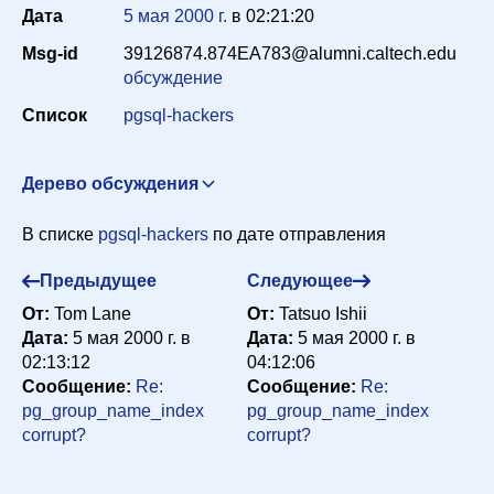
Дата
5 мая 2000 г.
в
02:21:20
Msg-id
39126874.874EA783@alumni.caltech.edu
Период
обсуждение
Список
pgsql-hackers
Сортировка
Дерево обсуждения
pg_group_name_index corrupt?
The Hermit Hacker
В списке
pgsql-hackers
по дате отправления
Искать
<scrappy@hub.org>
4 мая 2000 г. в 01:49:32
Re: pg_group_name_index corrupt?
Tom Lane
Предыдущее
Следующее
<tgl@sss.pgh.pa.us>
4 мая 2000 г. в 03:31:35
От:
Tom Lane
От:
Tatsuo Ishii
Re: pg_group_name_index corrupt?
The Hermit
Дата:
5 мая 2000 г. в
Дата:
5 мая 2000 г. в
Hacker <scrappy@hub.org>
4 мая 2000 г. в 07:33:38
02:13:12
04:12:06
Сообщение:
Re:
Сообщение:
Re:
Re: pg_group_name_index corrupt?
Tom Lane
pg_group_name_index
pg_group_name_index
<tgl@sss.pgh.pa.us>
4 мая 2000 г. в 11:02:56
corrupt?
corrupt?
Re: pg_group_name_index corrupt?
Tom Lane
<tgl@sss.pgh.pa.us>
4 мая 2000 г. в 14:16:56