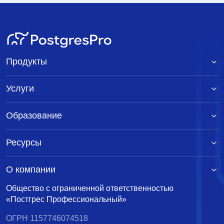
Re: pg_group_name_index corrupt?
Bruce Momjian
<pgman@candle.pha.pa.us>
5 мая 2000 г. в
00:43:04
Re: pg_group_name_index corrupt?
Tom Lane
<tgl@sss.pgh.pa.us>
5 мая 2000 г. в 00:53:05
Продукты
Re: pg_group_name_index corrupt?
The Hermit
Hacker <scrappy@hub.org>
4 мая 2000 г. в
Услуги
15:40:59
Re: pg_group_name_index corrupt?
The Hermit
Образование
Hacker <scrappy@hub.org>
4 мая 2000 г. в 12:01:56
Re: pg_group_name_index corrupt?
Tom Lane
<tgl@sss.pgh.pa.us>
4 мая 2000 г. в 13:53:57
Ресурсы
Re: pg_group_name_index corrupt?
The Hermit
Hacker <scrappy@hub.org>
4 мая 2000 г. в
О компании
15:42:59
Общество с ограниченной ответственностью
Re: pg_group_name_index corrupt?
Tom Lane
«Постгрес Профессиональный»
<tgl@sss.pgh.pa.us>
4 мая 2000 г. в 16:05:57
ОГРН 1157746074518
Re: pg_group_name_index corrupt?
Tom Lane