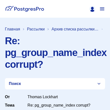
Главная
Рассылки
Архив списка рассылки [pgsql-hackers]
Re:
pg_group_name_index
corrupt?
Поиск
От
Thomas Lockhart
Тема
Re: pg_group_name_index corrupt?
Список