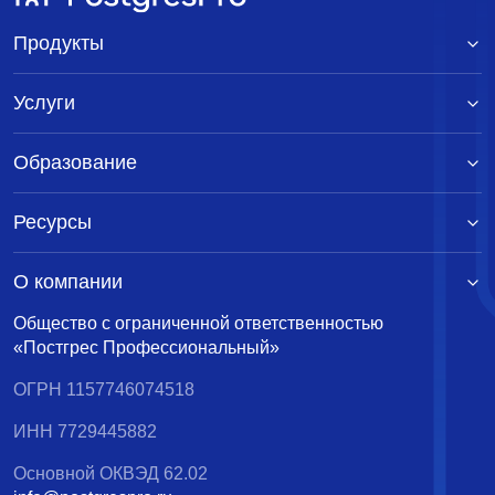
Re: It happened again: Server hung up solid
The
Hermit Hacker <scrappy@hub.org>
7 мая 2000 г. в
Продукты
20:57:33
Re: It happened again: Server hung up solid
Tom
Услуги
Lane <tgl@sss.pgh.pa.us>
7 мая 2000 г. в 22:14:28
Re: It happened again: Server hung up solid
The Hermit
Образование
Hacker <scrappy@hub.org>
7 мая 2000 г. в 20:59:34
Ресурсы
О компании
Общество с ограниченной ответственностью
«Постгрес Профессиональный»
ОГРН 1157746074518
ИНН 7729445882
Основной ОКВЭД 62.02