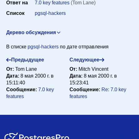
Ответ на
7.0 key features
(Tom Lane)
Сортировка
Список
pgsql-hackers
Дерево обсуждения
Искать
It happened again: Server hung up solid
The Hermit
В списке
pgsql-hackers
по дате отправления
Hacker <scrappy@hub.org>
7 мая 2000 г. в 19:44:30
Re: It happened again: Server hung up solid
Tom Lane
Предыдущее
Следующее
<tgl@sss.pgh.pa.us>
7 мая 2000 г. в 20:36:30
От:
Tom Lane
От:
Mitch Vincent
Re: It happened again: Server hung up solid
The
Дата:
8 мая 2000 г. в
Дата:
8 мая 2000 г. в
Hermit Hacker <scrappy@hub.org>
7 мая 2000 г. в
15:11:40
15:23:41
20:48:27
Сообщение:
7.0 key
Сообщение:
Re: 7.0 key
features
features
Re: It happened again: Server hung up solid
The
Hermit Hacker <scrappy@hub.org>
7 мая 2000 г. в
20:52:27
Re: It happened again: Server hung up solid
Vince
Vielhaber <vev@michvhf.com>
7 мая 2000 г. в
20:57:30