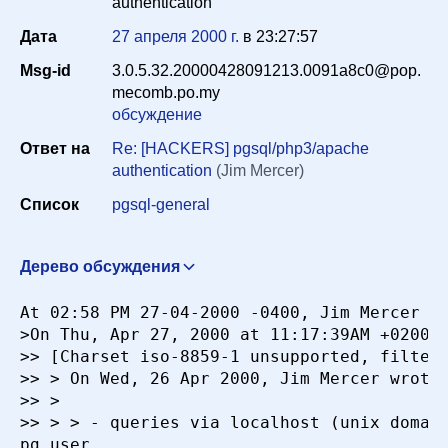
authentication
Дата
27 апреля 2000 г.
в
23:27:57
Период
Msg-id
3.0.5.32.20000428091213.0091a8c0@pop.
mecomb.po.my
обсуждение
Сортировка
Ответ на
Re: [HACKERS] pgsql/php3/apache
authentication
(Jim Mercer)
Список
pgsql-general
Искать
Дерево обсуждения
pgsql/php3/apache authentication
Jim Mercer
At 02:58 PM 27-04-2000 -0400, Jim Mercer wr
<jim@reptiles.org>
26 апреля 2000 г. в 14:19:23
>On Thu, Apr 27, 2000 at 11:17:39AM +0200, 
Re: [HACKERS] pgsql/php3/apache authentication
>> [Charset iso-8859-1 unsupported, filteri
Peter Eisentraut <e99re41@DoCS.UU.SE>
27 апреля
>> > On Wed, 26 Apr 2000, Jim Mercer wrote:
2000 г. в 04:25:07
>> >

>> > > - queries via localhost (unix domain
Re: [HACKERS] pgsql/php3/apache authentication
pg_user

Malcolm Beattie <mbeattie@sable.ox.ac.uk>
27