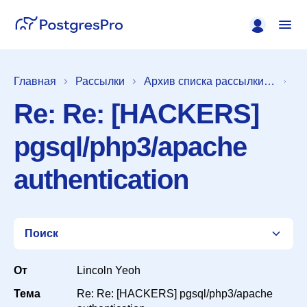
Главная
Рассылки
Архив списка рассылки [pgsql-general]
Re: Re: [HACKERS]
pgsql/php3/apache
authentication
Поиск
От
Lincoln Yeoh
Тема
Re: Re: [HACKERS] pgsql/php3/apache
Список