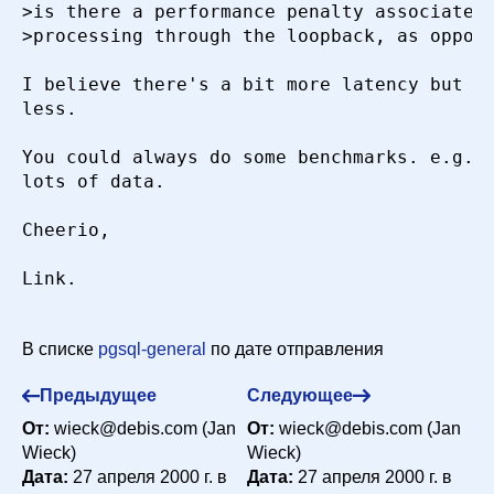
>is there a performance penalty associated 
authentication
wieck@debis.com (Jan Wieck)
27
>processing through the loopback, as oppose
апреля 2000 г. в 23:31:18
Re: [HACKERS] pgsql/php3/apache authentication
I believe there's a bit more latency but it
Peter Eisentraut <e99re41@DoCS.UU.SE>
28
less.

апреля 2000 г. в 04:05:46
You could always do some benchmarks. e.g. t
lots of data.

Cheerio,

Link.

В списке
pgsql-general
по дате отправления
Предыдущее
Следующее
От:
wieck@debis.com (Jan
От:
wieck@debis.com (Jan
Wieck)
Wieck)
Дата:
27 апреля 2000 г. в
Дата:
27 апреля 2000 г. в