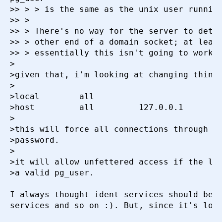
>> > > is the same as the unix user running
апреля 2000 г. в 06:01:47
>> >

Re: [HACKERS] pgsql/php3/apache authentication
>> > There's no way for the server to deter
Peter Eisentraut <e99re41@DoCS.UU.SE>
28
>> > other end of a domain socket; at least
апреля 2000 г. в 04:09:46
>> > essentially this isn't going to work.

Re: [HACKERS] pgsql/php3/apache authentication
>

Malcolm Beattie <mbeattie@sable.ox.ac.uk>
10 мая
>given that, i'm looking at changing things
2000 г. в 05:23:00
>

>local        all                          
Re: [HACKERS] pgsql/php3/apache authentication
>host         all         127.0.0.1       2
wieck@debis.com (Jan Wieck)
27 апреля 2000 г. в
>

05:57:01
>this will force all connections through th
Re: [HACKERS] pgsql/php3/apache authentication
>password.

Jim Mercer <jim@reptiles.org>
27 апреля 2000 г. в
>

16:09:43
>it will allow unfettered access if the lau
Re: Re: [HACKERS] pgsql/php3/apache
>a valid pg_user.

authentication
Lincoln Yeoh
<lylyeoh@mecomb.com>
27 апреля 2000 г. в
I always thought ident services should be g
23:27:57
services and so on :). But, since it's loca
Re: Re: [HACKERS] pgsql/php3/apache