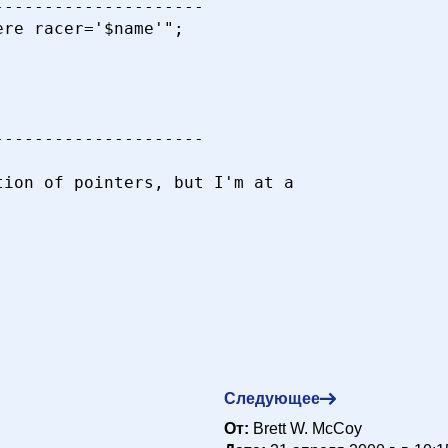
--------------------

re racer='$name'";

--------------------

ion of pointers, but I'm at a

Следующее
От:
Brett W. McCoy