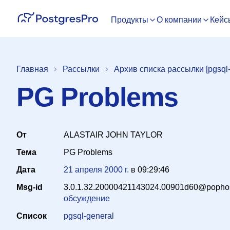
Продукты
О компании
Кейс
Главная
Рассылки
Архив списка рассылки [pgsql-
PG Problems
От
ALASTAIR JOHN TAYLOR
Тема
PG Problems
Дата
21 апреля 2000 г.
в
09:29:46
Msg-id
3.0.1.32.20000421143024.00901d60@pophost
обсуждение
Список
pgsql-general