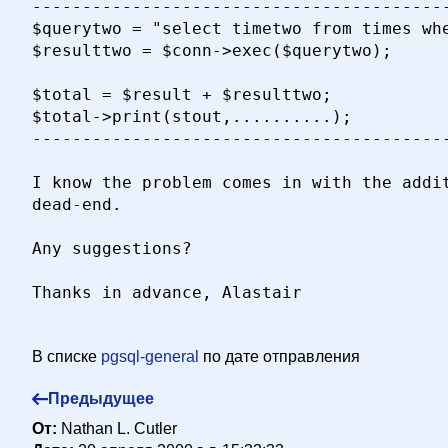
------------------------------------------
$querytwo = "select timetwo from times whe
$resulttwo = $conn->exec($querytwo);

$total = $result + $resulttwo;

$total->print(stout,..........);

------------------------------------------
I know the problem comes in with the addit
dead-end.

Any suggestions?

Thanks in advance, Alastair

В списке
pgsql-general
по дате отправления
Предыдущее
От:
Nathan L. Cutler