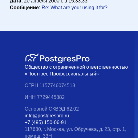
Дата:
20 апреля 2000 г. в 15:33:33
Сообщение:
Re: What are your using it for?
Общество с ограниченной ответственностью
«Постгрес Профессиональный»
ОГРН 1157746074518
ИНН 7729445882
Основной ОКВЭД 62.02
info@postgrespro.ru
+7 (495) 150-06-91
117630, г. Москва, ул. Обручева, д. 23, стр. 1,
помещ. 33Н