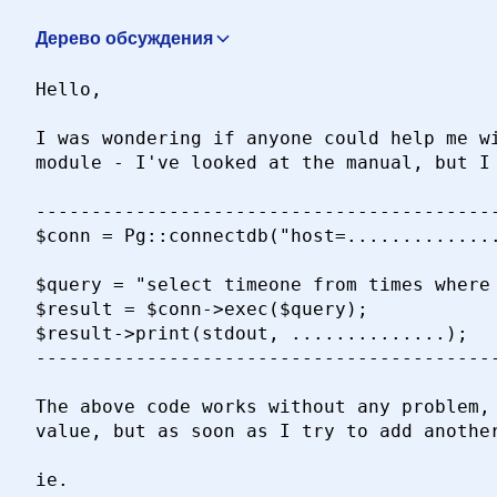
Дерево обсуждения
PG Problems
ALASTAIR JOHN TAYLOR <ajt6@aber.ac.u
Hello,

How to get the size of a large object?
"Robert B. Easter"
I was wondering if anyone could help me wi
Re: How to get the size of a large object?
swalker <swal
module - I've looked at the manual, but I 
Re: PG Problems
"Brett W. McCoy" <bmccoy@chapelperi
------------------------------------------
$conn = Pg::connectdb("host=..............
$query = "select timeone from times where 
$result = $conn->exec($query);

$result->print(stdout, ..............);

------------------------------------------
The above code works without any problem, 
value, but as soon as I try to add another
ie.
