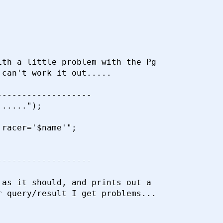
k>
21 апреля 2000 г. в 09:29:46
 <reaster@comptechnews.com>
21 апреля 2000 г. в 15:11:50
th a little problem with the Pg

ker@ct36753-a.jfrvil1.in.home.com>
21 апреля 2000 г. в 16:22:
can't work it out.....

lous.net>
21 апреля 2000 г. в 10:15:47
------------------

.....");

racer='$name'";

------------------

as it should, and prints out a

 query/result I get problems...
