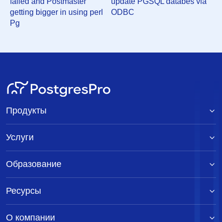
failed and Postmaster
update PGSQL databes via
<meskes@postgresql.org>
10 мая 2000 г. в 03:49:18
getting bigger in using perl
ODBC
Pg
Re: ECPG failed and Postmaster getting bigger in
using perl Pg
Tom Lane <tgl@sss.pgh.pa.us>
10 мая
2000 г. в 09:53:05
Re: ECPG failed and Postmaster getting bigger in
using perl Pg
Michael Meskes
<meskes@postgresql.org>
11 мая 2000 г. в 04:20:26
Re: ECPG failed and Postmaster getting bigger in
using perl Pg
SAKAIDA Masaaki
Продукты
<sakaida@psn.co.jp>
10 мая 2000 г. в 06:48:05
Re: ECPG failed and Postmaster getting bigger in
Услуги
using perl Pg
Michael Meskes
<meskes@postgresql.org>
11 мая 2000 г. в 04:20:24
Образование
Ресурсы
О компании