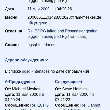
bigger in using perl Pg
Дата
11 мая 2000 г.
в
04:20:26
Период
Msg-id
20000511101428.C2823@fam-meskes.de
обсуждение
Ответ на
Re: ECPG failed and Postmaster getting
Сортировка
bigger in using perl Pg
(Tom Lane)
Список
pgsql-interfaces
Искать
Дерево обсуждения
ECPG failed and Postmaster getting bigger in using perl
В списке
pgsql-interfaces
по дате отправления
Pg
"S.F. Lee" <sflee_tw@yahoo.com>
9 мая 2000 г. в
22:23:03
Предыдущее
Следующее
Re: ECPG failed and Postmaster getting bigger in using
От:
Michael Meskes
От:
Steve Holmes
perl Pg
SAKAIDA Masaaki <sakaida@psn.co.jp>
10
Дата:
11 мая 2000 г. в
Дата:
11 мая 2000 г. в
мая 2000 г. в 02:08:57
04:20:24
07:41:23
Re: ECPG failed and Postmaster getting bigger in
Сообщение:
Re: ECPG
Сообщение:
Re: Cannot
using perl Pg
Michael Meskes