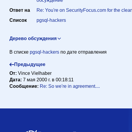
обсуждение
Ответ на
Re: You're on SecurityFocus.com for the clea
Список
pgsql-hackers
Дерево обсуждения
Re: So we're in agreement....
Sevo Stille <sevo@ip23.net>
В списке
pgsql-hackers
по дате отправления
Предыдущее
От:
Vince Vielhaber
Дата:
7 мая 2000 г. в 00:18:11
Сообщение:
Re: So we're in agreement....