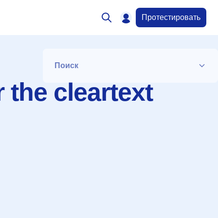
Протестировать
Поиск
 the cleartext
Список
Период
Сортировка
Искать