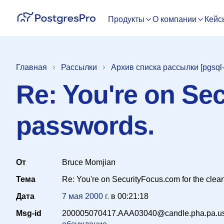
Продукты
О компании
Кейс
Главная
Рассылки
Архив списка рассылки [pgsql-
Re: You're on Sec
passwords.
От
Bruce Momjian
Тема
Re: You're on SecurityFocus.com for the clea
Дата
7 мая 2000 г.
в
00:21:18
Msg-id
200005070417.AAA03040@candle.pha.pa.u