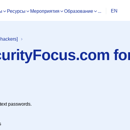
EN
ы
Ресурсы
Мероприятия
Образование
...
hackers]
urityFocus.com for
rtext passwords.
s