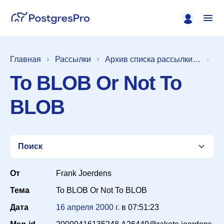
Главная
Рассылки
Архив списка рассылки [pgsql-general]
To BLOB Or Not To
BLOB
Поиск
От
Frank Joerdens
Тема
To BLOB Or Not To BLOB
Список
Дата
16 апреля 2000 г.
в
07:51:23