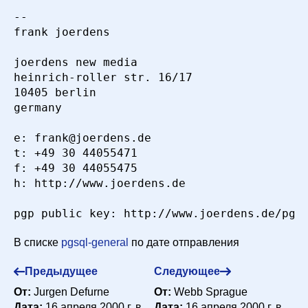
-- 

frank joerdens               

joerdens new media

heinrich-roller str. 16/17

10405 berlin

germany

e: frank@joerdens.de

t: +49 30 44055471

f: +49 30 44055475

h: http://www.joerdens.de

В списке
pgsql-general
по дате отправления
Предыдущее
Следующее
От:
Jurgen Defurne
От:
Webb Sprague
Дата:
16 апреля 2000 г. в
Дата:
16 апреля 2000 г. в