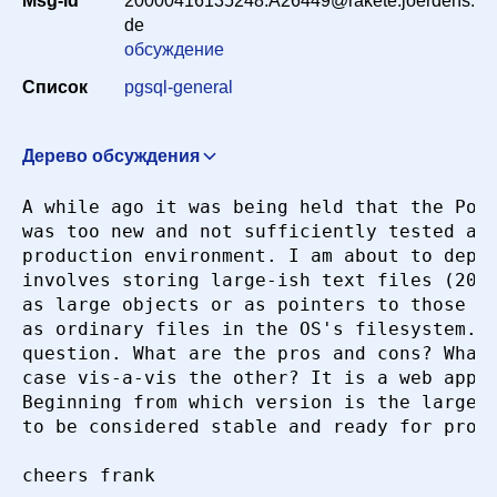
Msg-id
20000416135248.A26449@rakete.joerdens.
Период
de
обсуждение
Список
pgsql-general
Сортировка
Дерево обсуждения
Искать
Re: To BLOB Or Not To BLOB
"Adam Ruth"
A while ago it was being held that the Post
<aruth@intercation.com>
17 апреля 2000 г. в 09:56:40
was too new and not sufficiently tested and
Re: To BLOB Or Not To BLOB
Peter Mount
production environment. I am about to deplo
<peter@retep.org.uk>
17 апреля 2000 г. в 15:33:58
involves storing large-ish text files (20-5
as large objects or as pointers to those fi
as ordinary files in the OS's filesystem. I
question. What are the pros and cons? What 
case vis-a-vis the other? It is a web app; 
Beginning from which version is the large o
to be considered stable and ready for produ
cheers frank
