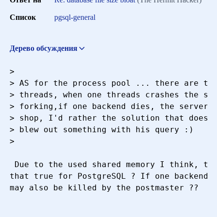
Сортировка
Список
pgsql-general
Искать
Дерево обсуждения
database file size bloat
Matthew Arnison
> 

<maffew@physics.usyd.edu.au>
13 апреля 2000 г. в 13:42:52
> AS for the process pool ... there are two
> threads, when one threads crashes the ser
> forking,if one backend dies, the server i
> shop, I'd rather the solution that doesn'
> blew out something with his query :)

> 

 Due to the used shared memory I think, tha
that true for PostgreSQL ? If one backend p
may also be killed by the postmaster ??
