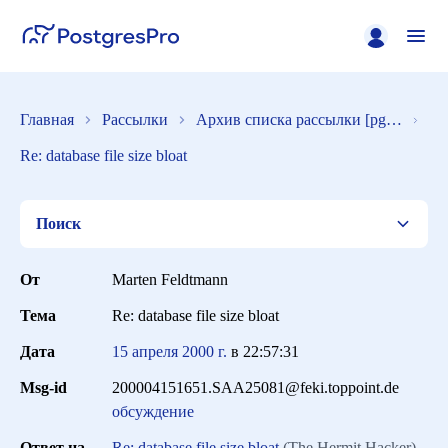
Главная
Рассылки
Архив списка рассылки [pgsql-general]
Re: database file size bloat
Поиск
От
Marten Feldtmann
Тема
Re: database file size bloat
Список
Дата
15 апреля 2000 г.
в
22:57:31
Msg-id
200004151651.SAA25081@feki.toppoint.de
Период
обсуждение
Ответ на
Re: database file size bloat
(The Hermit Hacker)