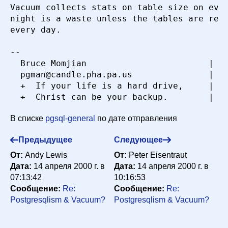
Vacuum collects stats on table size on ever
night is a waste unless the tables are real
every day.

-- 

  Bruce Momjian                        |  h
  pgman@candle.pha.pa.us               |  (
  +  If your life is a hard drive,     |  8
В списке
pgsql-general
по дате отправления
Предыдущее
Следующее
От:
Andy Lewis
От:
Peter Eisentraut
Дата:
14 апреля 2000 г. в
Дата:
14 апреля 2000 г. в
07:13:42
10:16:53
Сообщение:
Re:
Сообщение:
Re:
Postgresqlism & Vacuum?
Postgresqlism & Vacuum?