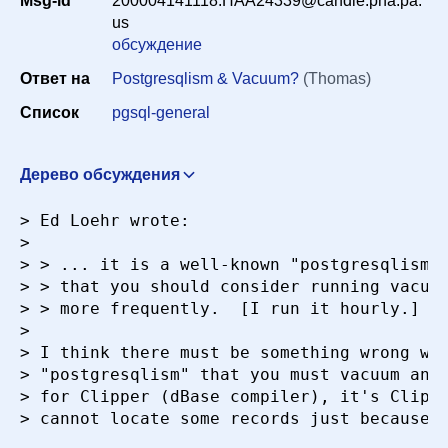
Msg-id
200004141118.HAA24339@candle.pha.pa.
Период
us
обсуждение
Ответ на
Postgresqlism & Vacuum?
(Thomas)
Сортировка
Список
pgsql-general
Искать
Дерево обсуждения
database file size bloat
Matthew Arnison
> Ed Loehr wrote:

<maffew@physics.usyd.edu.au>
13 апреля 2000 г. в
> 

13:42:52
> > ... it is a well-known "postgresqlism"

> > that you should consider running vacuum
> > more frequently.  [I run it hourly.]

> 

> I think there must be something wrong wit
> "postgresqlism" that you must vacuum anal
> for Clipper (dBase compiler), it's Clippe
> cannot locate some records just because t