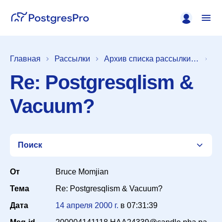
Главная
Рассылки
Архив списка рассылки [pgsql-general]
Re: Postgresqlism &
Vacuum?
Поиск
От
Bruce Momjian
Тема
Re: Postgresqlism & Vacuum?
Список
Дата
14 апреля 2000 г.
в
07:31:39