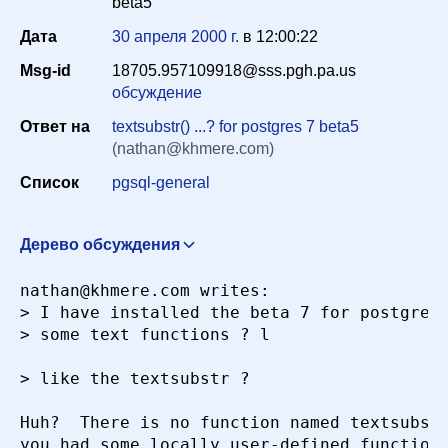
beta5
Дата
30 апреля 2000 г.
в
12:00:22
Период
Msg-id
18705.957109918@sss.pgh.pa.us
обсуждение
Ответ на
textsubstr() ...? for postgres 7 beta5
Сортировка
(nathan@khmere.com)
Список
pgsql-general
Искать
Дерево обсуждения
Re: Re: [SQL] textsubstr() ...? for postgres 7 beta5
nathan@khmere.com writes:

nathan@khmere.com
30 апреля 2000 г. в 19:01:32
> I have installed the beta 7 for postgres 
Re: [HACKERS] Re: Re: [SQL] textsubstr() ...? for
> some text functions ? l

postgres 7 beta5
Tom Lane <tgl@sss.pgh.pa.us>
30
апреля 2000 г. в 20:32:20
> like the textsubstr ?

Re: [HACKERS] Re: Re: [SQL] textsubstr() ...? for
Huh?  There is no function named textsubstr
postgres 7 beta5
Lincoln Yeoh
you had some locally user-defined functions
<lylyeoh@mecomb.com>
3 мая 2000 г. в 05:51:18