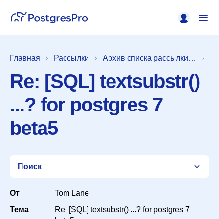
Главная
Рассылки
Архив списка рассылки [pgsql-general]
Re: [SQL] textsubstr()
...? for postgres 7
beta5
Поиск
От
Tom Lane
Тема
Re: [SQL] textsubstr() ...? for postgres 7
Список