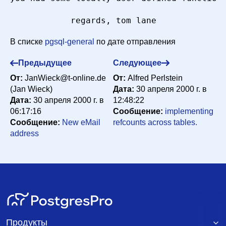
В списке
pgsql-general
по дате отправления
Предыдущее
Следующее
От:
JanWieck@t-online.de
От:
Alfred Perlstein
(Jan Wieck)
Дата:
30 апреля 2000 г. в
Дата:
30 апреля 2000 г. в
12:48:22
06:17:16
Сообщение:
implementing
Сообщение:
New eMail
refcounts across tables.
address
Продукты