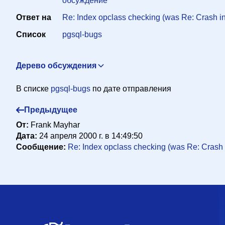
обсуждение
Ответ на
Re: Index opclass checking (was Re: Crash i
Список
pgsql-bugs
Дерево обсуждения
Index opclass checking (was Re: Crash in PostgreSQL 7.0.
В списке
pgsql-bugs
по дате отправления
Re: Index opclass checking (was Re: Crash in PostgreSQL
Предыдущее
Re: Index opclass checking (was Re: Crash in PostgreSQ
От:
Frank Mayhar
Дата:
24 апреля 2000 г. в 14:49:50
Сообщение:
Re: Index opclass checking (was Re: Crash 