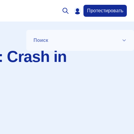
Протестировать
Поиск
: Crash in
Список
Период
Сортировка
Искать