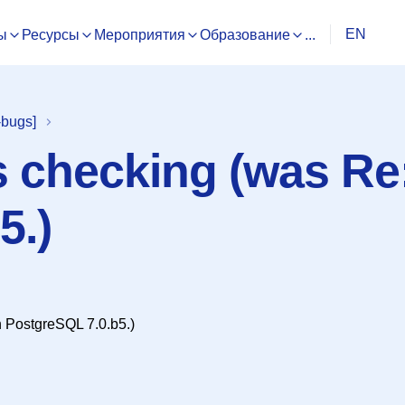
EN
ы
Ресурсы
Мероприятия
Образование
...
-bugs]
s checking (was Re
5.)
n PostgreSQL 7.0.b5.)