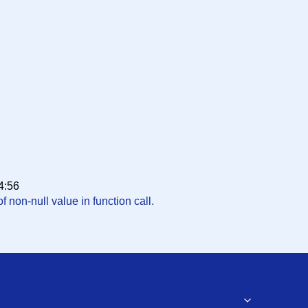
:02
 14:49:50
 18:02:27
4:56
f non-null value in function call.