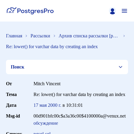
Главная
Рассылки
Архив списка рассылки [pgsql-sql]
Re: lower() for varchar data by creating an index
Поиск
От
Mitch Vincent
Тема
Re: lower() for varchar data by creating an index
Список
Дата
17 мая 2000 г.
в
10:31:01
Msg-id
00d901bfc00c$a3a36c00$4100000a@venux.net
Период
обсуждение
Список
pgsql-sql