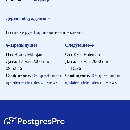
Сортировка
Дерево обсуждения
lower() for varchar data by creating an index
Alex Guryanow
Искать
В списке
pgsql-sql
по дате отправления
<gav@nlr.ru>
17 мая 2000 г. в 03:52:53
Предыдущее
Следующее
От:
Brook Milligan
От:
Kyle Bateman
Дата:
17 мая 2000 г. в
Дата:
17 мая 2000 г. в
09:52:46
11:16:26
Сообщение:
Re: question on
Сообщение:
Re: question on
update/delete rules on views
update/delete rules on views