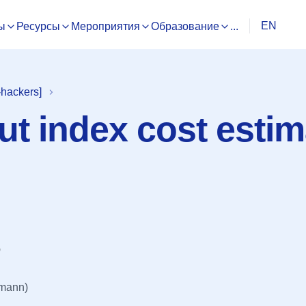
EN
ы
Ресурсы
Мероприятия
Образование
...
hackers]
ut index cost estim
p
fmann)