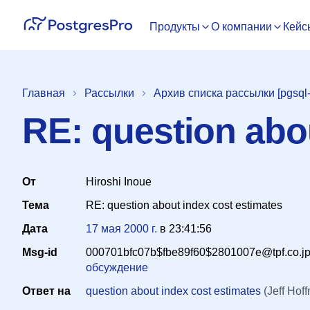
Продукты
О компании
Кейс
Главная
Рассылки
Архив списка рассылки [pgsql-
RE: question abo
От
Hiroshi Inoue
Тема
RE: question about index cost estimates
Дата
17 мая 2000 г.
в
23:41:56
Msg-id
000701bfc07b$fbe89f60$2801007e@tpf.co.j
обсуждение
Ответ на
question about index cost estimates
(Jeff Hof