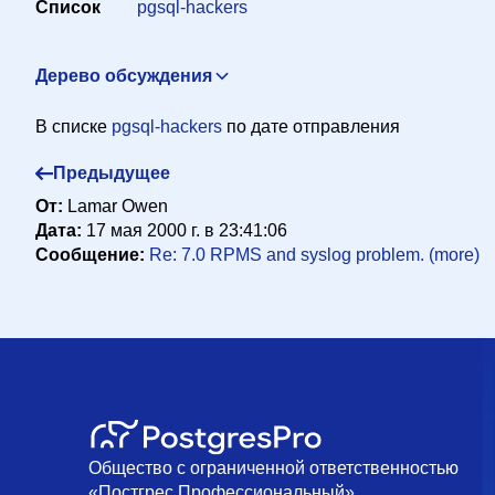
Список
pgsql-hackers
Дерево обсуждения
Re: question about index cost estimates
Jeff Hoffmann <je
В списке
pgsql-hackers
по дате отправления
Re: question about index cost estimates
Peter Eisentrau
Предыдущее
От:
Lamar Owen
Дата:
17 мая 2000 г. в 23:41:06
Сообщение:
Re: 7.0 RPMS and syslog problem. (more)
Общество с ограниченной ответственностью
«Постгрес Профессиональный»