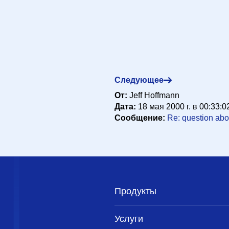
ff@propertykey.com>
18 мая 2000 г. в 15:00:09
t <peter_e@gmx.net>
19 мая 2000 г. в 13:40:24
Следующее
От:
Jeff Hoffmann
Дата:
18 мая 2000 г. в 00:33:0
Сообщение:
Re: question abo
Продукты
Услуги