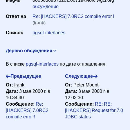
Msg-id
00050309573202.00719@lorc.wgcr.org
Период
обсуждение
Ответ на
Re: [HACKERS] 7.0RC2 compile error !
(frank)
Сортировка
Список
pgsql-interfaces
Искать
Дерево обсуждения
Re: [HACKERS] 7.0RC2 compile error !
frank
В списке
pgsql-interfaces
по дате отправления
<f.callaghan@ieee.org>
3 мая 2000 г. в 10:34:30
Re: [HACKERS] 7.0RC2 compile error !
Lamar Owen
Предыдущее
Следующее
<lamar.owen@wgcr.org>
3 мая 2000 г. в 11:02:16
От:
frank
От:
Peter Mount
Дата:
3 мая 2000 г. в
Дата:
3 мая 2000 г. в
10:34:30
12:03:30
Сообщение:
Re:
Сообщение:
RE: RE:
[HACKERS] 7.0RC2
[HACKERS] Request for 7.0
compile error !
JDBC status