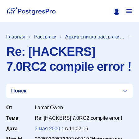
Главная
Рассылки
Архив списка рассылки [pgsql-interfaces]
Re: [HACKERS]
7.0RC2 compile error !
Поиск
От
Lamar Owen
Тема
Re: [HACKERS] 7.0RC2 compile error !
Список
Дата
3 мая 2000 г.
в
11:02:16