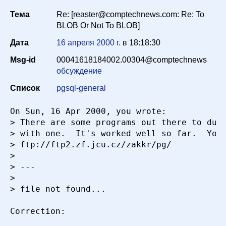
Тема
Re: [reaster@comptechnews.com: Re: To
Список
BLOB Or Not To BLOB]
Дата
16 апреля 2000 г.
в
18:18:30
Период
Msg-id
00041618184002.00304@comptechnews
обсуждение
Список
pgsql-general
Сортировка
On Sun, 16 Apr 2000, you wrote:

> There are some programs out there to dump
Искать
> with one.  It's worked well so far.  You 
> ftp://ftp2.zf.jcu.cz/zakkr/pg/

> 

> ---

> 

> file not found...

Correction:
