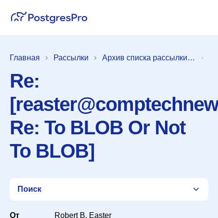
Главная
Рассылки
Архив списка рассылки [pgsql-general]
Re:
[reaster@comptechnew
Re: To BLOB Or Not
To BLOB]
Поиск
От
Robert B. Easter