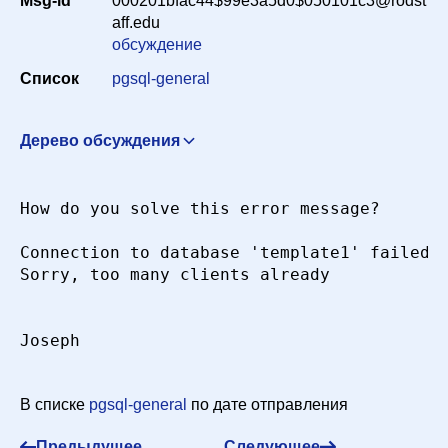
Msg-id
000201bfac44$99e3a5d0$050101c3@rodst
Период
aff.edu
обсуждение
Список
pgsql-general
Сортировка
Дерево обсуждения
Искать
too many clients - Error message
"Joseph"
<lters@mrtc.com>
22 апреля 2000 г. в 06:22:00
How do you solve this error message?

Re: too many clients - Error message
Charles Tassell
<ctassell@isn.net>
22 апреля 2000 г. в 15:49:59
Connection to database 'template1' failed.

Sorry, too many clients already

Joseph 

В списке
pgsql-general
по дате отправления
Предыдущее
Следующее