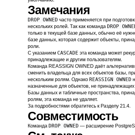
Замечания
DROP OWNED
часто применяется при подготовк
DROP OWNE
нескольких ролей. Так как команда
только в текущей базе данных, обычно её нуж
базе данных, которая содержит объекты, при
роли.
CASCADE
С указанием
эта команда может рекур
принадлежащие и другим пользователям.
Команда
REASSIGN OWNED
даёт альтернати
сменить владельца для всех объектов базы, п
REASSIGN OWNED
нескольким ролям. Однако
н
назначенные для объектов, не принадлежащих
Базы данных и табличные пространства, при
ролям, эта команда не удаляет.
За подробностями обратитесь к
Разделу 21.4
.
Совместимость
DROP OWNED
Команда
— расширение
Postgre