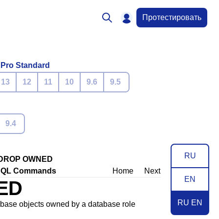
Протестировать
 Pro Standard
13
12
11
10
9.6
9.5
9.4
RU
DROP OWNED
SQL Commands
Home
Next
EN
ED
RU EN
e objects owned by a database role