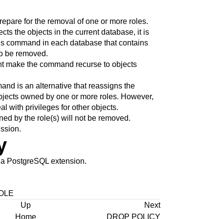
repare for the removal of one or more roles.
ects the objects in the current database, it is
his command in each database that contains
to be removed.
t make the command recurse to objects
d is an alternative that reassigns the
objects owned by one or more roles. However,
l with privileges for other objects.
d by the role(s) will not be removed.
ssion.
y
 a
PostgreSQL
extension.
OLE
Up
Next
Home
DROP POLICY