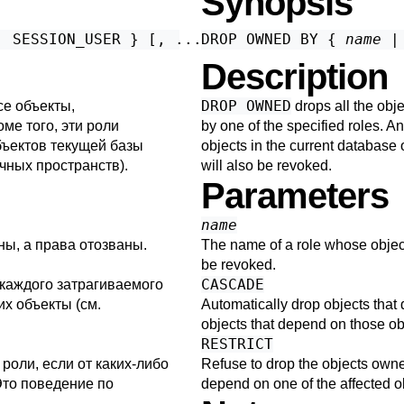
Synopsis
| SESSION_USER } [, ...] [ CASCADE | RESTRICT
DROP OWNED BY { 
name
Description
DROP OWNED
се объекты,
drops all the obj
ме того, эти роли
by one of the specified roles. An
бъектов текущей базы
objects in the current database
чных пространств).
will also be revoked.
Parameters
name
ны, а права отозваны.
The name of a role whose object
be revoked.
CASCADE
 каждого затрагиваемого
их объекты (см.
Automatically drop objects that 
objects that depend on those ob
RESTRICT
роли, если от каких-либо
Refuse to drop the objects owne
Это поведение по
depend on one of the affected obj