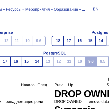
EN
ы
Ресурсы
Мероприятия
Образование
...
erprise
Postgres
12
11
10
9.6
18
17
16
15
14
PostgreSQL
17
16
15
14
13
12
11
10
9.6
9.5
Начало
След.
Prev
Up
DROP OWN
, принадлежащие роли
DROP OWNED — remove databas