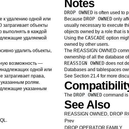
Notes
DROP OWNED
is often used to p
DROP OWNED
е к удалению одной или
Because
only aff
D
затрагивает объекты
usually necessary to execute t
но выполнять в каждой
objects owned by a role that is 
CASCADE
надлежащие удаляемой
Using the
option migh
owned by other users.
сивно удалить объекты,
The
REASSIGN OWNED
comman
ownership of all the database 
REASSIGN OWNED
вную возможность —
does not dea
ринадлежащих одной или
Databases and tablespaces owne
е затрагивает права,
See
Section 21.4
for more discu
Compatibilit
 указанным ролям.
надлежащие указанным
DROP OWNED
The
command is
See Also
REASSIGN OWNED
,
DROP R
SQL
.
Prev
DROP OPERATOR FAMILY