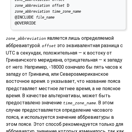
zone_abbreviation
offset
zone_abbreviation
time_zone_name
@INCLUDE 
file_name
@OVERRIDE
является лишь определяемой
zone_abbreviation
аббревиатурой.
это эквивалентная разница с
offset
UTC в секундах, положительная — к востоку от
Гринвичского меридиана, отрицательная — к западу
от него. Например, -18000 означало бы пять часов к
западу от Гринвича, или Североамериканское
восточное время.
указывает, что название пояса
D
представляет местное летнее время, а не поясное
время. В качестве альтернативы, может быть
предоставлено значение
. В этом
time_zone_name
случае предоставляется определение часового
пояса, и используется значение аббревиатуры в
этом поясе. Этот способ рекомендуется только для
аббревиатур, значение которых изменилось, так как