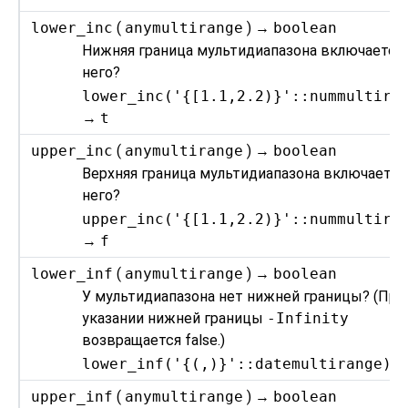
lower_inc
(
anymultirange
) →
boolean
Нижняя граница мультидиапазона включается
него?
lower_inc('{[1.1,2.2)}'::nummultira
→
t
upper_inc
(
anymultirange
) →
boolean
Верхняя граница мультидиапазона включается
него?
upper_inc('{[1.1,2.2)}'::nummultira
→
f
lower_inf
(
anymultirange
) →
boolean
У мультидиапазона нет нижней границы? (При
указании нижней границы
-Infinity
возвращается false.)
lower_inf('{(,)}'::datemultirange)
upper_inf
(
anymultirange
) →
boolean