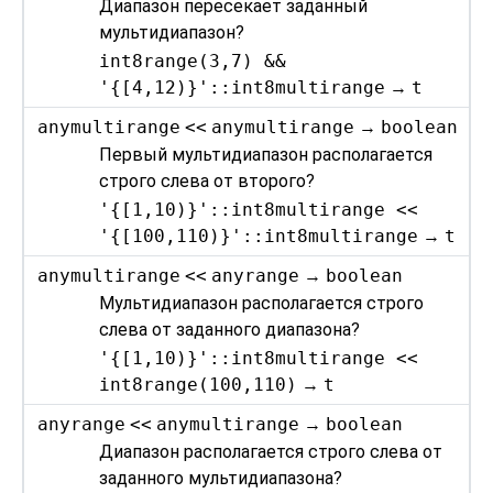
Диапазон пересекает заданный
мультидиапазон?
int8range(3,7) &&
'{[4,12)}'::int8multirange
→
t
anymultirange
<<
anymultirange
→
boolean
Первый мультидиапазон располагается
строго слева от второго?
'{[1,10)}'::int8multirange <<
'{[100,110)}'::int8multirange
→
t
anymultirange
<<
anyrange
→
boolean
Мультидиапазон располагается строго
слева от заданного диапазона?
'{[1,10)}'::int8multirange <<
int8range(100,110)
→
t
anyrange
<<
anymultirange
→
boolean
Диапазон располагается строго слева от
заданного мультидиапазона?