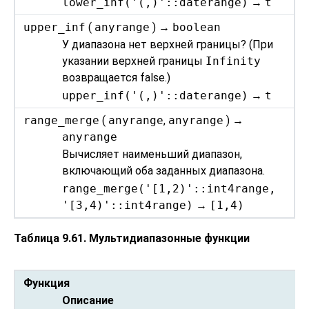
lower_inf('(,)'::daterange)
→
t
upper_inf
(
anyrange
) →
boolean
У диапазона нет верхней границы? (При
указании верхней границы
Infinity
возвращается false.)
upper_inf('(,)'::daterange)
→
t
range_merge
(
anyrange
,
anyrange
) →
anyrange
Вычисляет наименьший диапазон,
включающий оба заданных диапазона.
range_merge('[1,2)'::int4range,
'[3,4)'::int4range)
→
[1,4)
Таблица 9.61. Мультидиапазонные функции
Функция
Описание