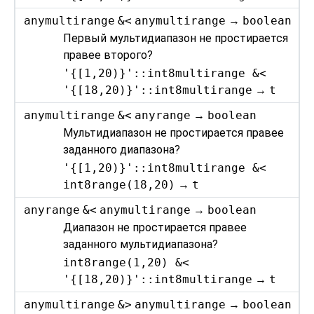
anymultirange
&<
anymultirange
→
boolean
Первый мультидиапазон не простирается
правее второго?
'{[1,20)}'::int8multirange &<
'{[18,20)}'::int8multirange
→
t
anymultirange
&<
anyrange
→
boolean
Мультидиапазон не простирается правее
заданного диапазона?
'{[1,20)}'::int8multirange &<
int8range(18,20)
→
t
anyrange
&<
anymultirange
→
boolean
Диапазон не простирается правее
заданного мультидиапазона?
int8range(1,20) &<
'{[18,20)}'::int8multirange
→
t
anymultirange
&>
anymultirange
→
boolean