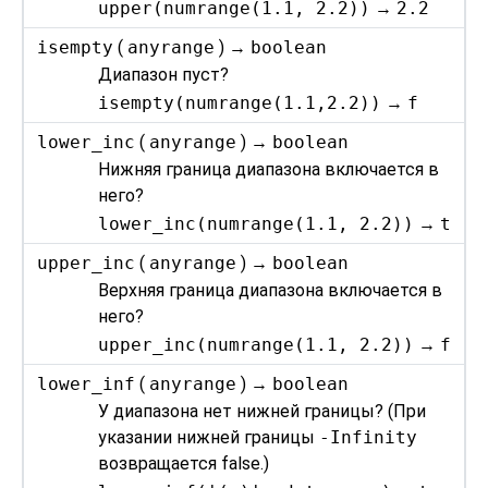
upper(numrange(1.1, 2.2))
→
2.2
isempty
(
anyrange
) →
boolean
Диапазон пуст?
isempty(numrange(1.1,2.2))
→
f
lower_inc
(
anyrange
) →
boolean
Нижняя граница диапазона включается в
него?
lower_inc(numrange(1.1, 2.2))
→
t
upper_inc
(
anyrange
) →
boolean
Верхняя граница диапазона включается в
него?
upper_inc(numrange(1.1, 2.2))
→
f
lower_inf
(
anyrange
) →
boolean
У диапазона нет нижней границы? (При
указании нижней границы
-Infinity
возвращается false.)