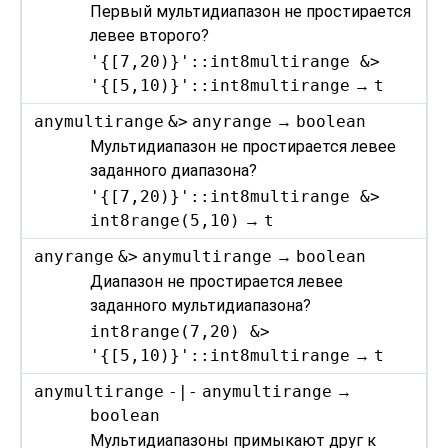
Первый мультидиапазон не простирается
левее второго?
'{[7,20)}'::int8multirange &>
'{[5,10)}'::int8multirange
→
t
anymultirange
&>
anyrange
→
boolean
Мультидиапазон не простирается левее
заданного диапазона?
'{[7,20)}'::int8multirange &>
int8range(5,10)
→
t
anyrange
&>
anymultirange
→
boolean
Диапазон не простирается левее
заданного мультидиапазона?
int8range(7,20) &>
'{[5,10)}'::int8multirange
→
t
anymultirange
-|-
anymultirange
→
boolean
Мультидиапазоны примыкают друг к