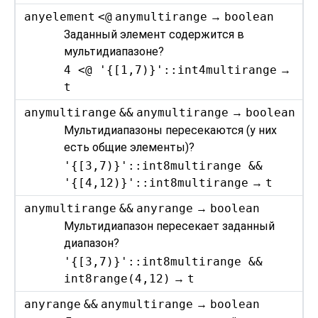
anyelement
<@
anymultirange
→
boolean
Заданный элемент содержится в
мультидиапазоне?
4 <@ '{[1,7)}'::int4multirange
→
t
anymultirange
&&
anymultirange
→
boolean
Мультидиапазоны пересекаются (у них
есть общие элементы)?
'{[3,7)}'::int8multirange &&
'{[4,12)}'::int8multirange
→
t
anymultirange
&&
anyrange
→
boolean
Мультидиапазон пересекает заданный
диапазон?
'{[3,7)}'::int8multirange &&
int8range(4,12)
→
t
anyrange
&&
anymultirange
→
boolean