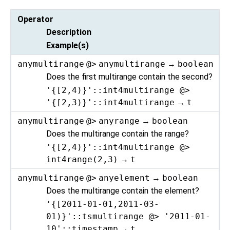
Operator
Description
Example(s)
anymultirange
@>
anymultirange
→
boolean
Does the first multirange contain the second?
'{[2,4)}'::int4multirange @>
'{[2,3)}'::int4multirange
→
t
anymultirange
@>
anyrange
→
boolean
Does the multirange contain the range?
'{[2,4)}'::int4multirange @>
int4range(2,3)
→
t
anymultirange
@>
anyelement
→
boolean
Does the multirange contain the element?
'{[2011-01-01,2011-03-
01)}'::tsmultirange @> '2011-01-
10'::timestamp
→
t