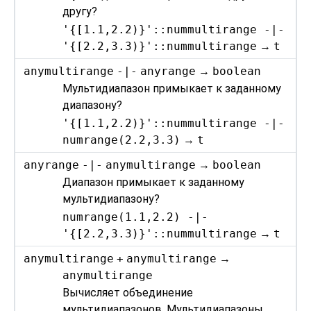
другу?
'{[1.1,2.2)}'::nummultirange -|-
'{[2.2,3.3)}'::nummultirange
→
t
anymultirange
-|-
anyrange
→
boolean
Мультидиапазон примыкает к заданному
диапазону?
'{[1.1,2.2)}'::nummultirange -|-
numrange(2.2,3.3)
→
t
anyrange
-|-
anymultirange
→
boolean
Диапазон примыкает к заданному
мультидиапазону?
numrange(1.1,2.2) -|-
'{[2.2,3.3)}'::nummultirange
→
t
anymultirange
+
anymultirange
→
anymultirange
Вычисляет объединение
мультидиапазонов. Мультидиапазоны