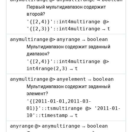
Первый мультидиапазон содержит
второй?
'{[2,4)}'::int4multirange @>
'{[2,3)}'::int4multirange
→
t
anymultirange
@>
anyrange
→
boolean
Мультидиапазон содержит заданный
диапазон?
'{[2,4)}'::int4multirange @>
int4range(2,3)
→
t
anymultirange
@>
anyelement
→
boolean
Мультидиапазон содержит заданный
элемент?
'{[2011-01-01,2011-03-
01)}'::tsmultirange @> '2011-01-
10'::timestamp
→
t
anyrange
@>
anymultirange
→
boolean