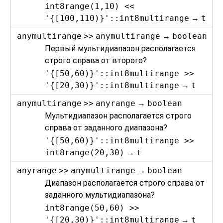
int8range(1,10) <<
'{[100,110)}'::int8multirange
→
t
anymultirange
>>
anymultirange
→
boolean
Первый мультидиапазон располагается
строго справа от второго?
'{[50,60)}'::int8multirange >>
'{[20,30)}'::int8multirange
→
t
anymultirange
>>
anyrange
→
boolean
Мультидиапазон располагается строго
справа от заданного диапазона?
'{[50,60)}'::int8multirange >>
int8range(20,30)
→
t
anyrange
>>
anymultirange
→
boolean
Диапазон располагается строго справа от
заданного мультидиапазона?
int8range(50,60) >>
'{[20,30)}'::int8multirange
→
t