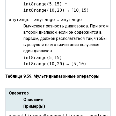
int8range(5,15) *
int8range(10,20)
→
[10,15)
anyrange
-
anyrange
→
anyrange
Вычисляет разность диапазонов. При этом
второй диапазон, если он содержится в
первом, должен располагаться так, чтобы
в результате его вычитания получался
один диапазон.
int8range(5,15) -
int8range(10,20)
→
[5,10)
Таблица 9.59. Мультидиапазонные операторы
Оператор
Описание
Пример(ы)
anymultirange
@>
anymultirange
→
boolean