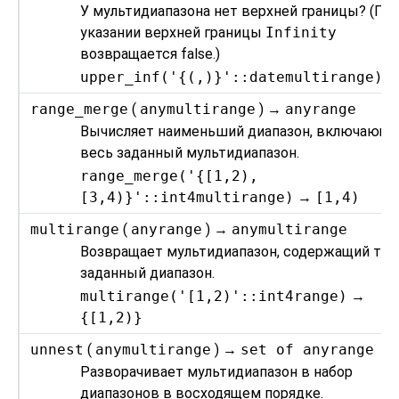
У мультидиапазона нет верхней границы? (Пр
указании верхней границы
Infinity
возвращается false.)
upper_inf('{(,)}'::datemultirange)
range_merge
(
anymultirange
) →
anyrange
Вычисляет наименьший диапазон, включающ
весь заданный мультидиапазон.
range_merge('{[1,2),
[3,4)}'::int4multirange)
→
[1,4)
multirange
(
anyrange
) →
anymultirange
Возвращает мультидиапазон, содержащий тол
заданный диапазон.
multirange('[1,2)'::int4range)
→
{[1,2)}
unnest
(
anymultirange
) →
set of anyrange
Разворачивает мультидиапазон в набор
диапазонов в восходящем порядке.