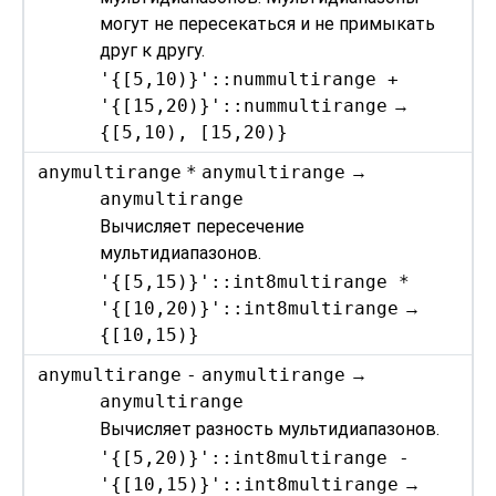
могут не пересекаться и не примыкать
друг к другу.
'{[5,10)}'::nummultirange +
'{[15,20)}'::nummultirange
→
{[5,10), [15,20)}
anymultirange
*
anymultirange
→
anymultirange
Вычисляет пересечение
мультидиапазонов.
'{[5,15)}'::int8multirange *
'{[10,20)}'::int8multirange
→
{[10,15)}
anymultirange
-
anymultirange
→
anymultirange
Вычисляет разность мультидиапазонов.
'{[5,20)}'::int8multirange -
'{[10,15)}'::int8multirange
→