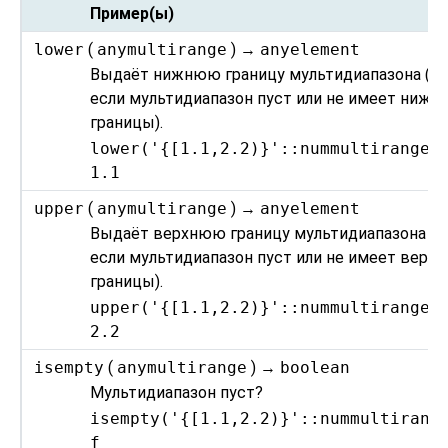
Пример(ы)
lower
(
anymultirange
) →
anyelement
Выдаёт нижнюю границу мультидиапазона (
N
если мультидиапазон пуст или не имеет нижн
границы).
lower('{[1.1,2.2)}'::nummultirange)
1.1
upper
(
anymultirange
) →
anyelement
Выдаёт верхнюю границу мультидиапазона (
N
если мультидиапазон пуст или не имеет верхн
границы).
upper('{[1.1,2.2)}'::nummultirange)
2.2
isempty
(
anymultirange
) →
boolean
Мультидиапазон пуст?
isempty('{[1.1,2.2)}'::nummultirang
f