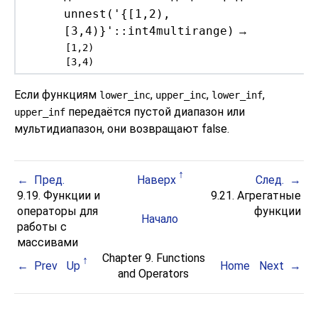
unnest('{[1,2),
[3,4)}'::int4multirange)
→
 [1,2)

 [3,4)
Если функциям
,
,
,
lower_inc
upper_inc
lower_inf
передаётся пустой диапазон или
upper_inf
мультидиапазон, они возвращают false.
Пред.
Наверх
След.
9.19. Функции и
9.21. Агрегатные
операторы для
функции
Начало
работы с
массивами
Chapter 9. Functions
Prev
Up
Home
Next
and Operators