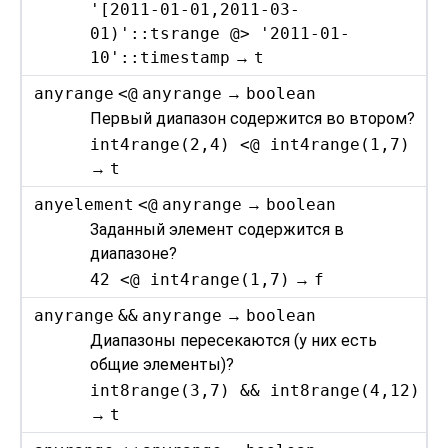
'[2011-01-01,2011-03-
01)'::tsrange @> '2011-01-
10'::timestamp
→
t
anyrange
<@
anyrange
→
boolean
Первый диапазон содержится во втором?
int4range(2,4) <@ int4range(1,7)
→
t
anyelement
<@
anyrange
→
boolean
Заданный элемент содержится в
диапазоне?
42 <@ int4range(1,7)
→
f
anyrange
&&
anyrange
→
boolean
Диапазоны пересекаются (у них есть
общие элементы)?
int8range(3,7) && int8range(4,12)
→
t