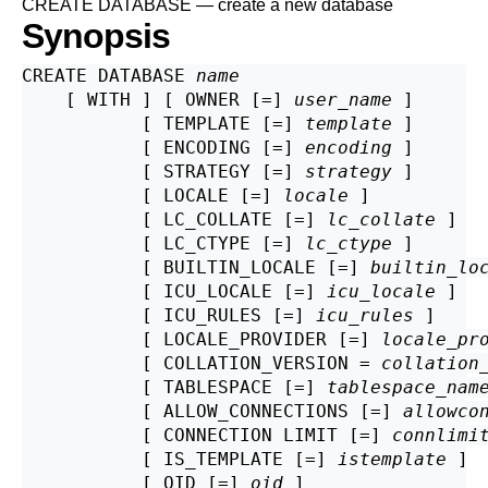
CREATE DATABASE — create a new database
Synopsis
CREATE DATABASE 
name
    [ WITH ] [ OWNER [=] 
user_name
 ]

           [ TEMPLATE [=] 
template
 ]

           [ ENCODING [=] 
encoding
 ]

           [ STRATEGY [=] 
strategy
 ]

           [ LOCALE [=] 
locale
 ]

           [ LC_COLLATE [=] 
lc_collate
 ]

           [ LC_CTYPE [=] 
lc_ctype
 ]

           [ BUILTIN_LOCALE [=] 
builtin_lo
           [ ICU_LOCALE [=] 
icu_locale
 ]

           [ ICU_RULES [=] 
icu_rules
 ]

           [ LOCALE_PROVIDER [=] 
locale_pr
           [ COLLATION_VERSION = 
collation
           [ TABLESPACE [=] 
tablespace_nam
           [ ALLOW_CONNECTIONS [=] 
allowco
           [ CONNECTION LIMIT [=] 
connlimi
           [ IS_TEMPLATE [=] 
istemplate
 ]

           [ OID [=] 
oid