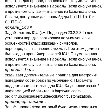
builtin
для
провайдера локалей
. По умолчанию
локаль
используется значение из
(если оно указано),
в противном случае — значение из базы-шаблона.
builtin
C
Локали, доступные для провайдера
:
и
C.UTF-8
.
локаль_icu
#
Задаёт локаль ICU (см.
Подраздел 23.2.2.3.2
) для
установки порядка сортировки по умолчанию и
особенностей классификации символов,
локаль
переопределяя значение
. При этом должен
быть задан
провайдер локалей
ICU. По умолчанию
локаль
используется значение из
(если оно указано),
в противном случае — значение из базы-шаблона.
правила_icu
#
Указывает дополнительные правила для настройки
поведения сортировки по умолчанию. Параметр
поддерживается только для ICU. За дополнительной
информацией обратитесь к
https://unicode-
org.github.io/icu/userguide/collation/customization/
.
провайдер_локали
#
Задаёт провайдера, который будет использоваться