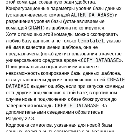
этой команды, созданную ради удобства.
Конфигурационные параметры уровня базы данных
ALTER DATABASE
(устанавливаемые командой
) и
разрешения уровня базы (устанавливаемые
GRANT
командой
) из шаблона не копируются.
Хотя с помощью этой команды можно скопировать
template1
любую базу данных, а не только
, указав
её имя в качестве имени шаблона, она не
предназначена (пока) для использования в качестве
COPY DATABASE
универсального средства вроде
«
»
.
Принципиальным ограничением является
невозможность копирования базы данных шаблона,
CREATE
если установлены другие подключения к ней.
DATABASE
выдаёт ошибку, если при запуске команды
есть другие подключения к этой базе; в противном
случае новые подключения к базе блокируются до
CREATE DATABASE
завершения команды
. За
дополнительными сведениями обратитесь к
Разделу 22.3
.
Кодировка символов, указанная для новой базы
данных, должна быть совместима с выбранными