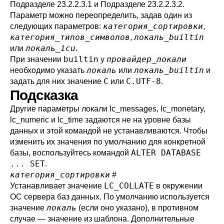
Подразделе 23.2.2.3.1
и
Подразделе 23.2.2.3.2
.
Параметр можно переопределить, задав один из
категория_сортировки
следующих параметров:
,
категория_типов_символов
локаль_builtin
,
локаль_icu
или
.
builtin
провайдер_локали
При значении
у
локаль
локаль_builtin
необходимо указать
или
и
C
C.UTF-8
задать для них значение
или
.
Подсказка
Другие параметры локали
lc_messages
,
lc_monetary
,
lc_numeric
и
lc_time
задаются не на уровне базы
данных и этой командой не устанавливаются. Чтобы
изменить их значения по умолчанию для конкретной
ALTER DATABASE
базы, воспользуйтесь командой
... SET
.
категория_сортировки
#
LC_COLLATE
Устанавливает значение
в окружении
ОС сервера баз данных. По умолчанию используется
локаль
значение
(если оно указано), в противном
случае — значение из шаблона. Дополнительные