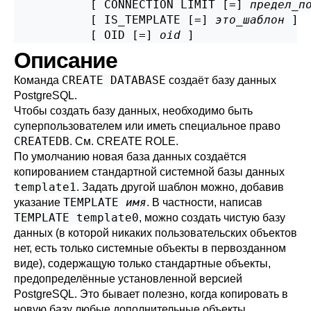
           [ CONNECTION LIMIT [=] 
предел_п
           [ IS_TEMPLATE [=] 
это_шаблон
 ]

           [ OID [=] 
oid
 ]
Описание
CREATE DATABASE
Команда
создаёт базу данных
PostgreSQL
.
Чтобы создать базу данных, необходимо быть
суперпользователем или иметь специальное право
CREATEDB
. См.
CREATE ROLE
.
По умолчанию новая база данных создаётся
копированием стандартной системной базы данных
template1
. Задать другой шаблон можно, добавив
TEMPLATE
имя
указание
. В частности, написав
TEMPLATE template0
, можно создать чистую базу
данных (в которой никаких пользовательских объектов
нет, есть только системные объекты в первозданном
виде), содержащую только стандартные объекты,
предопределённые установленной версией
PostgreSQL
. Это бывает полезно, когда копировать в
новую базу любые дополнительные объекты,