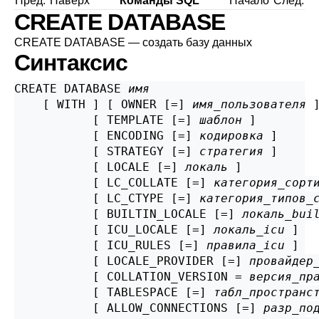
Пред.
Наверх
Команды SQL
Начало
След.
CREATE DATABASE
CREATE DATABASE — создать базу данных
Синтаксис
CREATE DATABASE 
имя
    [ WITH ] [ OWNER [=] 
имя_пользователя
 ]
           [ TEMPLATE [=] 
шаблон
 ]

           [ ENCODING [=] 
кодировка
 ]

           [ STRATEGY [=] 
стратегия
 ]

           [ LOCALE [=] 
локаль
 ]

           [ LC_COLLATE [=] 
категория_сорт
           [ LC_CTYPE [=] 
категория_типов_
           [ BUILTIN_LOCALE [=] 
локаль_bui
           [ ICU_LOCALE [=] 
локаль_icu
 ]

           [ ICU_RULES [=] 
правила_icu
 ]

           [ LOCALE_PROVIDER [=] 
провайдер
           [ COLLATION_VERSION = 
версия_пр
           [ TABLESPACE [=] 
табл_пространс
           [ ALLOW_CONNECTIONS [=] 
разр_по