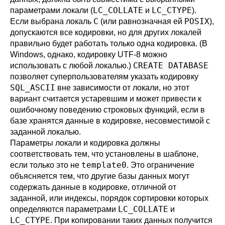
LC_COLLATE
LC_CTYPE
параметрами локали (
и
).
C
POSIX
Если выбрана локаль
(или равнозначная ей
),
допускаются все кодировки, но для других локалей
правильно будет работать только одна кодировка. (В
Windows, однако, кодировку UTF-8 можно
CREATE DATABASE
использовать с любой локалью.)
позволяет суперпользователям указать кодировку
SQL_ASCII
вне зависимости от локали, но этот
вариант считается устаревшим и может привести к
ошибочному поведению строковых функций, если в
базе хранятся данные в кодировке, несовместимой с
заданной локалью.
Параметры локали и кодировка должны
соответствовать тем, что установлены в шаблоне,
template0
если только это не
. Это ограничение
объясняется тем, что другие базы данных могут
содержать данные в кодировке, отличной от
заданной, или индексы, порядок сортировки которых
LC_COLLATE
определяются параметрами
и
LC_CTYPE
. При копировании таких данных получится