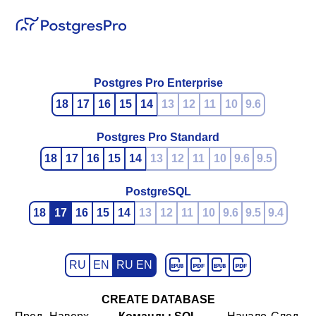
Postgres Pro Enterprise
18
17
16
15
14
13
12
11
10
9.6
Postgres Pro Standard
18
17
16
15
14
13
12
11
10
9.6
9.5
PostgreSQL
18
17
16
15
14
13
12
11
10
9.6
9.5
9.4
RU
EN
RU EN
CREATE DATABASE