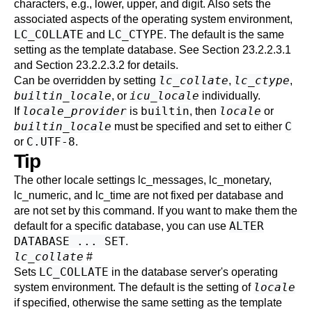
characters, e.g., lower, upper, and digit. Also sets the
associated aspects of the operating system environment,
LC_COLLATE
LC_CTYPE
and
. The default is the same
setting as the template database. See
Section 23.2.2.3.1
and
Section 23.2.2.3.2
for details.
lc_collate
lc_ctype
Can be overridden by setting
,
,
builtin_locale
icu_locale
, or
individually.
locale_provider
builtin
locale
If
is
, then
or
builtin_locale
C
must be specified and set to either
C.UTF-8
or
.
Tip
The other locale settings
lc_messages
,
lc_monetary
,
lc_numeric
, and
lc_time
are not fixed per database and
are not set by this command. If you want to make them the
ALTER
default for a specific database, you can use
DATABASE ... SET
.
lc_collate
#
LC_COLLATE
Sets
in the database server's operating
locale
system environment. The default is the setting of
if specified, otherwise the same setting as the template