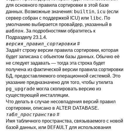
для основного правила сортировки в этой базе
builtin
icu
данных. Возможные значения:
,
(если
libc
сервер собран с поддержкой ICU) или
. По
умолчанию выбирается провайдер, указанный в
шаблон
. За подробностями обратитесь к
Подразделу 23.1.4
.
версия_правил_сортировки
#
Задаёт строку версии правила сортировки, которая
будет записана с объектом базы данных. Обычно её
не следует задавать — тогда эта строка будет
получена из фактической версии правила сортировки
БД, предоставляемого операционной системой. Это
указание предназначено для того, чтобы утилита
pg_upgrade
могла скопировать версию из
существующей инсталляции.
Что делать в случае несовпадения версий правил
сортировки, описано в
ALTER DATABASE
.
табл_пространство
#
Имя табличного пространства, связываемого с новой
DEFAULT
базой данных, или
для использования