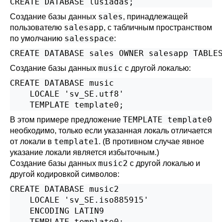
CREATE DATABASE lusiadas;
sales
Создание базы данных
, принадлежащей
salesapp
пользователю
, с табличным пространством
salesspace
по умолчанию
:
CREATE DATABASE sales OWNER salesapp TABLE
music
Создание базы данных
с другой локалью:
CREATE DATABASE music

    LOCALE 'sv_SE.utf8'

    TEMPLATE template0;
TEMPLATE template0
В этом примере предложение
необходимо, только если указанная локаль отличается
template1
от локали в
. (В противном случае явное
указание локали является избыточным.)
music2
Создание базы данных
с другой локалью и
другой кодировкой символов:
CREATE DATABASE music2

    LOCALE 'sv_SE.iso885915'

    ENCODING LATIN9

    TEMPLATE template0;