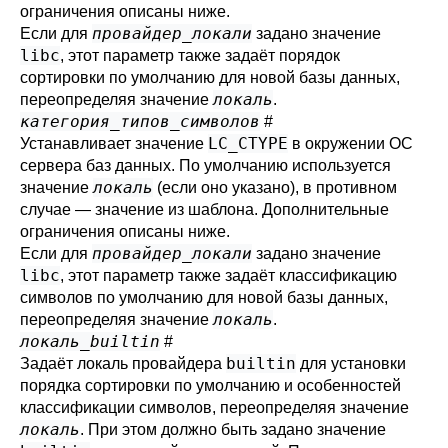
ограничения описаны ниже.
провайдер_локали
Если для
задано значение
libc
, этот параметр также задаёт порядок
сортировки по умолчанию для новой базы данных,
локаль
переопределяя значение
.
категория_типов_символов
#
LC_CTYPE
Устанавливает значение
в окружении ОС
сервера баз данных. По умолчанию используется
локаль
значение
(если оно указано), в противном
случае — значение из шаблона. Дополнительные
ограничения описаны ниже.
провайдер_локали
Если для
задано значение
libc
, этот параметр также задаёт классификацию
символов по умолчанию для новой базы данных,
локаль
переопределяя значение
.
локаль_builtin
#
builtin
Задаёт локаль провайдера
для установки
порядка сортировки по умолчанию и особенностей
классификации символов, переопределяя значение
локаль
. При этом должно быть задано значение