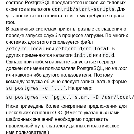
составе
PostgreSQL
предлагается несколько типовых
contrib/start-scripts
скриптов в каталоге
. Для
установки такого скрипта в систему требуются права
root.
В различных системах приняты разные соглашения о
порядке запуска служб в процессе загрузки. Во многих
системах для этого используется файл
/etc/rc.local
/etc/rc.d/rc.local
или
. В
init.d
rc.d
других применяются каталоги
или
.
Однако при любом варианте запускаться сервер
должен от имени пользователя
PostgreSQL
, но
не root
или какого-либо другого пользователя. Поэтому
команду запуска обычно следует записывать в форме
su postgres -c '...'
. Например:
su postgres -c 'pg_ctl start -D /usr/local
Ниже приведены более конкретные предложения для
нескольких основных ОС. (Вместо указанных нами
шаблонных значений необходимо подставить
правильный путь к каталогу данных и фактическое
имя пользователя.)