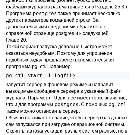
диагностики проблем. (Более глубоко работа с
файлами журналов рассматривается в
Разделе 25.3
.)
postgres
Программа
также принимает несколько
других параметров командной строки. За
дополнительными сведениями обратитесь к
справочной странице
postgres
и к следующей
Главе 20
.
Такой вариант запуска довольно быстро может
оказаться неудобным. Поэтому для упрощения
подобных задач предлагается вспомогательная
программа
pg_ctl
. Например:
pg_ctl start -l logfile
запустит сервер в фоновом режиме и направит
выводимые сообщения сервера в указанный файл
-D
журнала. Параметр
для неё имеет то же значение,
postgres
pg_ctl
что и для программы
. С помощью
также можно остановить сервер.
Обычно возникает желание, чтобы сервер баз данных
сам запускался при загрузке операционной системы.
Скрипты автозапуска для разных систем разные, но в