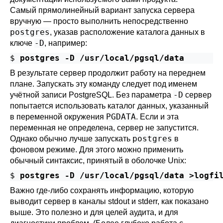
Самый прямолинейный вариант запуска сервера
вручную — просто выполнить непосредственно
postgres
, указав расположение каталога данных в
-D
ключе
, например:
$ 
postgres -D /usr/local/pgsql/data
В результате сервер продолжит работу на переднем
плане. Запускать эту команду следует под именем
-D
учётной записи
PostgreSQL
. Без параметра
сервер
попытается использовать каталог данных, указанный
PGDATA
в переменной окружения
. Если и эта
переменная не определена, сервер не запустится.
postgres
Однако обычно лучше запускать
в
фоновом режиме. Для этого можно применить
обычный синтаксис, принятый в оболочке Unix:
$ 
postgres -D /usr/local/pgsql/data >logfi
Важно где-либо сохранять информацию, которую
выводит сервер в каналы
stdout
и
stderr
, как показано
выше. Это полезно и для целей аудита, и для