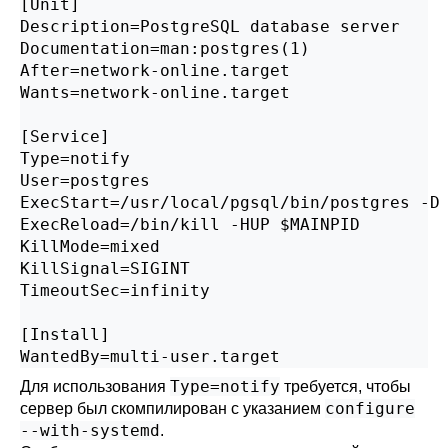
[Unit]

Description=PostgreSQL database server

Documentation=man:postgres(1)

After=network-online.target

Wants=network-online.target

[Service]

Type=notify

User=postgres

ExecStart=/usr/local/pgsql/bin/postgres -D 
ExecReload=/bin/kill -HUP $MAINPID

KillMode=mixed

KillSignal=SIGINT

TimeoutSec=infinity

[Install]

WantedBy=multi-user.target
Type=notify
Для использования
требуется, чтобы
configure
сервер был скомпилирован с указанием
--with-systemd
.