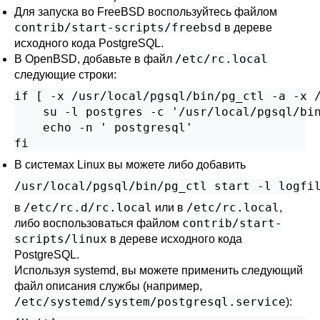
Для запуска во
FreeBSD
воспользуйтесь файлом
contrib/start-scripts/freebsd
в дереве
исходного кода
PostgreSQL
.
/etc/rc.local
В
OpenBSD
, добавьте в файл
следующие строки:
if [ -x /usr/local/pgsql/bin/pg_ctl -a -x /
    su -l postgres -c '/usr/local/pgsql/bin
    echo -n ' postgresql'

fi
В системах
Linux
вы можете либо добавить
/usr/local/pgsql/bin/pg_ctl start -l logfi
/etc/rc.d/rc.local
/etc/rc.local
в
или в
,
contrib/start-
либо воспользоваться файлом
scripts/linux
в дереве исходного кода
PostgreSQL
.
Используя
systemd
, вы можете применить следующий
файл описания службы (например,
/etc/systemd/system/postgresql.service
):