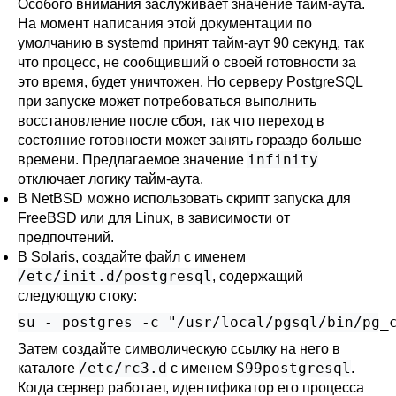
Особого внимания заслуживает значение тайм-аута.
На момент написания этой документации по
умолчанию в
systemd
принят тайм-аут 90 секунд, так
что процесс, не сообщивший о своей готовности за
это время, будет уничтожен. Но серверу
PostgreSQL
при запуске может потребоваться выполнить
восстановление после сбоя, так что переход в
состояние готовности может занять гораздо больше
infinity
времени. Предлагаемое значение
отключает логику тайм-аута.
В
NetBSD
можно использовать скрипт запуска для
FreeBSD
или для
Linux
, в зависимости от
предпочтений.
В
Solaris
, создайте файл с именем
/etc/init.d/postgresql
, содержащий
следующую стоку:
su - postgres -c "/usr/local/pgsql/bin/pg_
Затем создайте символическую ссылку на него в
/etc/rc3.d
S99postgresql
каталоге
с именем
.
Когда сервер работает, идентификатор его процесса