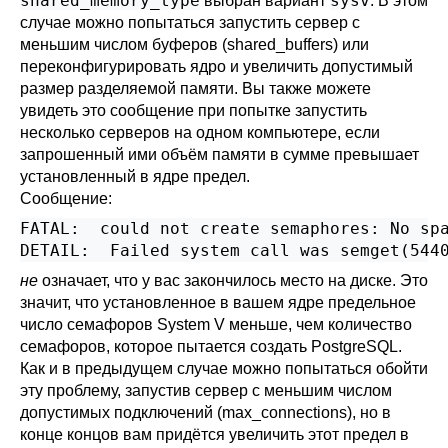
shared_memory_type
sysv
выбран вариант
. В этом
случае можно попытаться запустить сервер с
меньшим числом буферов (
shared_buffers
) или
переконфигурировать ядро и увеличить допустимый
размер разделяемой памяти. Вы также можете
увидеть это сообщение при попытке запустить
несколько серверов на одном компьютере, если
запрошенный ими объём памяти в сумме превышает
установленный в ядре предел.
Сообщение:
FATAL:  could not create semaphores: No spa
не
означает, что у вас закончилось место на диске. Это
значит, что установленное в вашем ядре предельное
число семафоров
System V
меньше, чем количество
семафоров, которое пытается создать
PostgreSQL
.
Как и в предыдущем случае можно попытаться обойти
эту проблему, запустив сервер с меньшим числом
допустимых подключений (
max_connections
), но в
конце концов вам придётся увеличить этот предел в