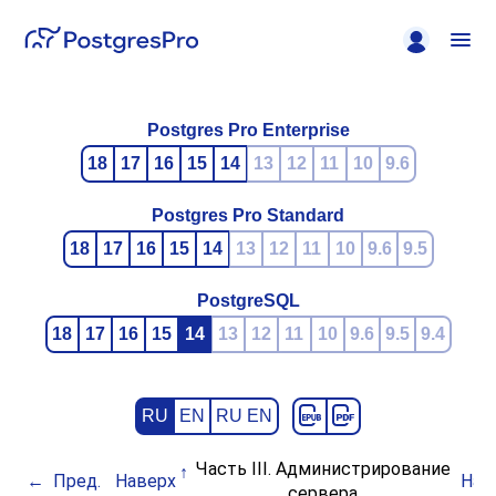
Postgres Pro Enterprise
18
17
16
15
14
13
12
11
10
9.6
Postgres Pro Standard
18
17
16
15
14
13
12
11
10
9.6
9.5
PostgreSQL
18
17
16
15
14
13
12
11
10
9.6
9.5
9.4
RU
EN
RU EN
Часть III. Администрирование
Пред.
Наверх
Нач
сервера