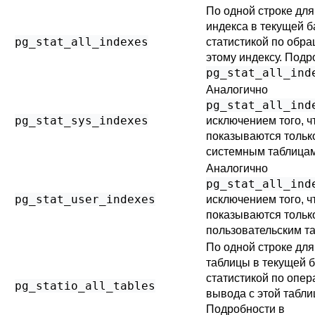
По одной строке для
индекса в текущей б
pg_stat_all_indexes
статистикой по обр
этому индексу. Подр
pg_stat_all_ind
Аналогично
pg_stat_all_ind
pg_stat_sys_indexes
исключением того, ч
показываются тольк
системным таблицам
Аналогично
pg_stat_all_ind
pg_stat_user_indexes
исключением того, ч
показываются тольк
пользовательским т
По одной строке для
таблицы в текущей б
статистикой по опер
pg_statio_all_tables
вывода с этой табли
Подробности в