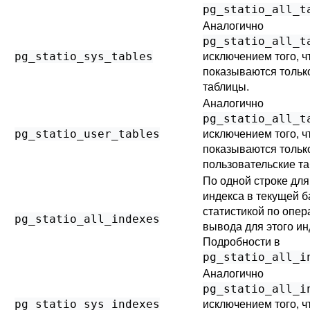
pg_statio_all_t
Аналогично
pg_statio_all_t
pg_statio_sys_tables
исключением того, ч
показываются тольк
таблицы.
Аналогично
pg_statio_all_t
pg_statio_user_tables
исключением того, ч
показываются тольк
пользовательские т
По одной строке для
индекса в текущей б
статистикой по опер
pg_statio_all_indexes
вывода для этого ин
Подробности в
pg_statio_all_i
Аналогично
pg_statio_all_i
pg_statio_sys_indexes
исключением того, ч