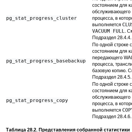
состоянием для к
обслуживающего
pg_stat_progress_cluster
процесса, в кото
CLU
выполняется
VACUUM FULL
. С
Подраздел 28.4.4
.
По одной строке 
состоянием для к
передающего WA
pg_stat_progress_basebackup
процесса, транс
базовую копию. С
Подраздел 28.4.5
.
По одной строке 
состоянием для к
обслуживающего
pg_stat_progress_copy
процесса, в кото
COP
выполняется
Подраздел 28.4.6
.
Таблица 28.2. Представления собранной статистики