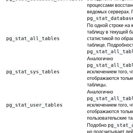
процессами восстан
ведомых серверах. 
pg_stat_databas
По одной строке на
таблицу в текущей б
pg_stat_all_tables
статистикой по обра
таблице. Подробнос
pg_stat_all_tab
Аналогично
pg_stat_all_tab
pg_stat_sys_tables
исключением того, ч
отображаются тольк
таблицы.
Аналогично
pg_stat_all_tab
pg_stat_user_tables
исключением того, ч
отображаются тольк
пользовательские т
pg_stat_
Подобно
но подсчитывает дей