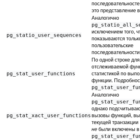
последовательностей
это представление в
Аналогично
pg_statio_all_s
исключением того, ч
pg_statio_user_sequences
показываются тольк
пользовательские
последовательности
По одной строке для
отслеживаемой фун
pg_stat_user_functions
статистикой по вып
функции. Подробнос
pg_stat_user_fu
Аналогично
pg_stat_user_fu
однако подсчитываю
pg_stat_xact_user_functions
вызовы функций, в
текущей транзакции
не
были включены в
pg_stat_user_fu