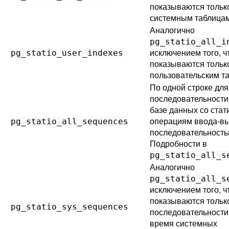
показываются тольк
системным таблицам
Аналогично
pg_statio_all_i
pg_statio_user_indexes
исключением того, ч
показываются тольк
пользовательским т
По одной строке для
последовательности
базе данных со стат
pg_statio_all_sequences
операциям ввода-вы
последовательность
Подробности в
pg_statio_all_s
Аналогично
pg_statio_all_s
исключением того, ч
показываются тольк
pg_statio_sys_sequences
последовательности
время системных