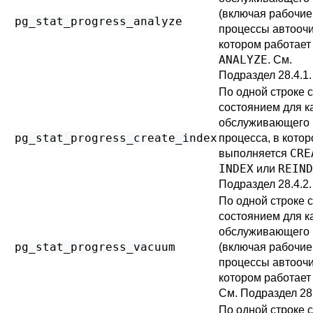
(включая рабочие
pg_stat_progress_analyze
процессы автоочис
котором работает
ANALYZE
. См.
Подраздел 28.4.1
.
По одной строке 
состоянием для к
обслуживающего
pg_stat_progress_create_index
процесса, в кото
CRE
выполняется
INDEX
REIND
или
Подраздел 28.4.2
.
По одной строке 
состоянием для к
обслуживающего 
pg_stat_progress_vacuum
(включая рабочие
процессы автоочис
котором работае
См.
Подраздел 28
По одной строке 