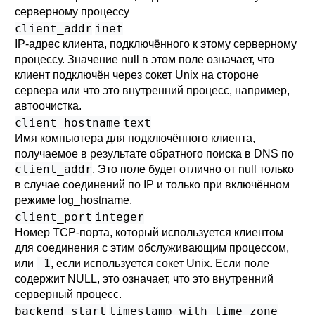
серверному процессу
client_addr
inet
IP-адрес клиента, подключённого к этому серверному
процессу. Значение null в этом поле означает, что
клиент подключён через сокет Unix на стороне
сервера или что это внутренний процесс, например,
автоочистка.
client_hostname
text
Имя компьютера для подключённого клиента,
получаемое в результате обратного поиска в DNS по
client_addr
. Это поле будет отлично от null только
в случае соединений по IP и только при включённом
режиме
log_hostname
.
client_port
integer
Номер TCP-порта, который используется клиентом
для соединения с этим обслуживающим процессом,
-1
или
, если используется сокет Unix. Если поле
содержит NULL, это означает, что это внутренний
серверный процесс.
backend_start
timestamp with time zone