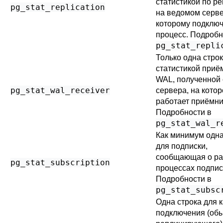
статистикой по р
pg_stat_replication
на ведомом серве
которому подключ
процесс. Подробн
pg_stat_repli
Только одна строк
статистикой приё
WAL, полученной 
pg_stat_wal_receiver
сервера, на кото
работает приёмни
Подробности в
pg_stat_wal_r
Как минимум одна
для подписки,
сообщающая о ра
pg_stat_subscription
процессах подпис
Подробности в
pg_stat_subsc
Одна строка для 
подключения (обы