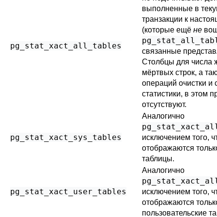
выполненные в тек
транзакции к насто
(которые ещё
не
вош
pg_stat_all_tab
pg_stat_xact_all_tables
связанные представ
Столбцы для числа 
мёртвых строк, а та
операций очистки и 
статистики, в этом 
отсутствуют.
Аналогично
pg_stat_xact_al
pg_stat_xact_sys_tables
исключением того, ч
отображаются тольк
таблицы.
Аналогично
pg_stat_xact_al
pg_stat_xact_user_tables
исключением того, ч
отображаются тольк
пользовательские т