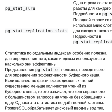
Одна строка со стат
pg_stat_slru
работы для каждого
pg_
Подробности в
По одной строке со 
использованию слот
pg_stat_replication_slots
для каждого такого с
Подробности в
pg_stat_replica
Статистика по отдельным индексам особенно полезна
для определения того, какие индексы используются и
насколько они эффективны.
pg_statio_
Представления
полезны, прежде всего,
для определения эффективности буферного кеша.
Если количество фактических дисковых чтений
существенно меньше количества чтений из
буферного кеша, то это означает, что кеш справляется
с большинством запросов на чтение без обращения к
ядру. Однако эта статистика не даёт полной картины:
PostgreSQL
обрабатывает дисковый ввод-вывод так,