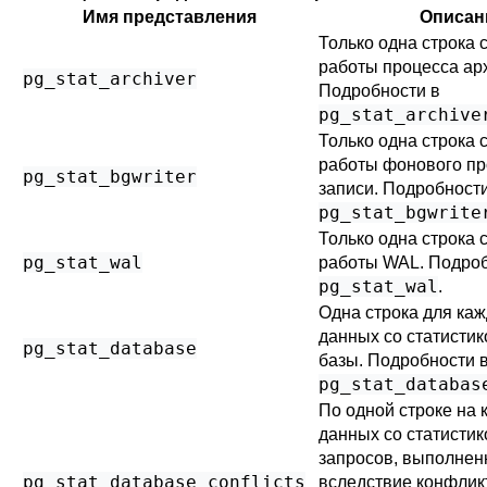
Имя представления
Описан
Только одна строка 
работы процесса ар
pg_stat_archiver
Подробности в
pg_stat_archive
Только одна строка 
работы фонового пр
pg_stat_bgwriter
записи. Подробности
pg_stat_bgwrite
Только одна строка 
pg_stat_wal
работы WAL. Подроб
pg_stat_wal
.
Одна строка для ка
данных со статистик
pg_stat_database
базы. Подробности 
pg_stat_databas
По одной строке на 
данных со статистик
запросов, выполне
pg_stat_database_conflicts
вследствие конфлик