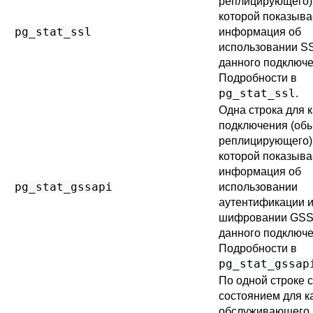
реплицирующего),
которой показыва
pg_stat_ssl
информация об
использовании S
данного подключе
Подробности в
pg_stat_ssl
.
Одна строка для 
подключения (обы
реплицирующего),
которой показыва
информация об
pg_stat_gssapi
использовании
аутентификации 
шифровании GSS
данного подключе
Подробности в
pg_stat_gssap
По одной строке 
состоянием для к
обслуживающего 