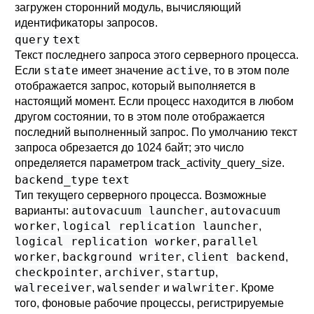
загружен сторонний модуль, вычисляющий
идентификаторы запросов.
query
text
Текст последнего запроса этого серверного процесса.
state
active
Если
имеет значение
, то в этом поле
отображается запрос, который выполняется в
настоящий момент. Если процесс находится в любом
другом состоянии, то в этом поле отображается
последний выполненный запрос. По умолчанию текст
запроса обрезается до 1024 байт; это число
определяется параметром
track_activity_query_size
.
backend_type
text
Тип текущего серверного процесса. Возможные
autovacuum launcher
autovacuum
варианты:
,
worker
logical replication launcher
,
,
logical replication worker
parallel
,
worker
background writer
client backend
,
,
,
checkpointer
archiver
startup
,
,
,
walreceiver
walsender
walwriter
,
и
. Кроме
того, фоновые рабочие процессы, регистрируемые