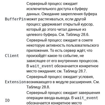
Серверный процесс ожидает
исключительного доступа к буферу
данных. Ожидание закрепления буфера
BufferPin
может растягиваться, если другой
процесс удерживает открытый курсор,
который до этого читал данные из
целевого буфера. См.
Таблицу 28.6
.
Серверный процесс ожидает в сокете
некоторую активность пользовательского
приложения. То есть сервер ждёт, что
Client
произойдёт какое-то событие, не
зависящее от его внутренних процессов.
wait_event
В
обозначается конкретное
место ожидания; см.
Таблицу 28.7
.
Серверный процесс ожидает условия,
Extension
возникающего в модуле расширения. См.
Таблицу 28.8
.
Серверный процесс ожидает завершения
wait_event
операции ввода-вывода. В
IO
обозначается конкретное место