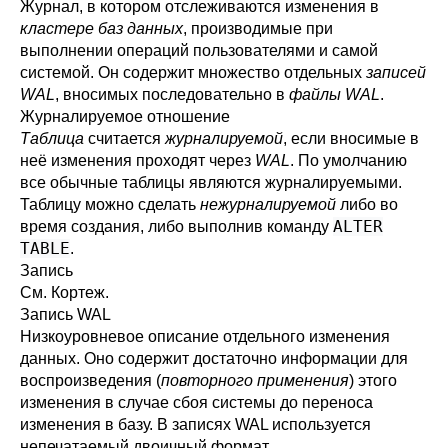
Журнал, в котором отслеживаются изменения в
кластере баз данных
, производимые при
выполнении операций пользователями и самой
системой. Он содержит множество отдельных
записей
WAL
, вносимых последовательно в
файлы WAL
.
Журналируемое отношение
Таблица
считается
журналируемой
, если вносимые в
неё изменения проходят через
WAL
. По умолчанию
все обычные таблицы являются журналируемыми.
Таблицу можно сделать
нежурналируемой
либо во
ALTER
время создания, либо выполнив команду
TABLE
.
Запись
См.
Кортеж
.
Запись WAL
Низкоуровневое описание отдельного изменения
данных. Оно содержит достаточно информации для
воспроизведения (
повторного применения
) этого
изменения в случае сбоя системы до переноса
изменения в базу. В записях WAL используется
непечатаемый двоичный формат.