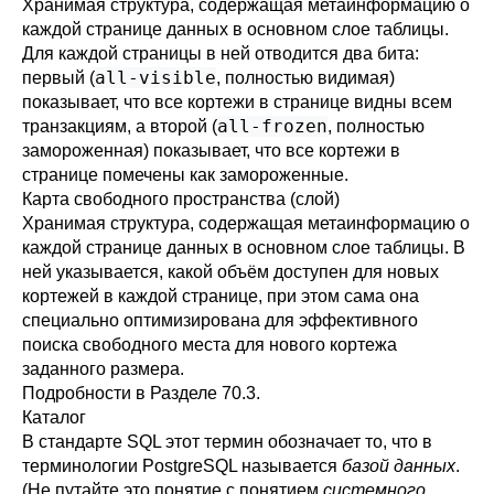
Хранимая структура, содержащая метаинформацию о
каждой странице данных в основном слое таблицы.
Для каждой страницы в ней отводится два бита:
all-visible
первый (
, полностью видимая)
показывает, что все кортежи в странице видны всем
all-frozen
транзакциям, а второй (
, полностью
замороженная) показывает, что все кортежи в
странице помечены как замороженные.
Карта свободного пространства (слой)
Хранимая структура, содержащая метаинформацию о
каждой странице данных в основном слое таблицы. В
ней указывается, какой объём доступен для новых
кортежей в каждой странице, при этом сама она
специально оптимизирована для эффективного
поиска свободного места для нового кортежа
заданного размера.
Подробности в
Разделе 70.3
.
Каталог
В стандарте
SQL
этот термин обозначает то, что в
терминологии
PostgreSQL
называется
базой данных
.
(Не путайте это понятие с понятием
системного