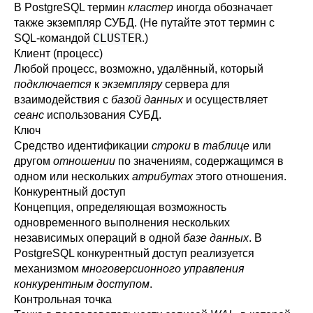
В
PostgreSQL
термин
кластер
иногда обозначает
также экземпляр СУБД. (Не путайте этот термин с
CLUSTER
SQL-командой
.)
Клиент (процесс)
Любой процесс, возможно, удалённый, который
подключается
к
экземпляру
сервера для
взаимодействия с
базой данных
и осуществляет
сеанс
использования СУБД.
Ключ
Средство идентификации
строки
в
таблице
или
другом
отношении
по значениям, содержащимся в
одном или нескольких
атрибутах
этого отношения.
Конкурентный доступ
Концепция, определяющая возможность
одновременного выполнения нескольких
независимых операций в одной
базе данных
. В
PostgreSQL
конкурентный доступ реализуется
механизмом
многоверсионного управления
конкурентным доступом
.
Контрольная точка