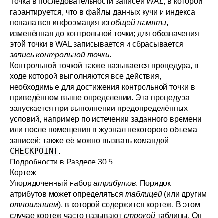
Точка в последовательности записей
WAL
, в которой
гарантируется, что в файлы данных кучи и индекса
попала вся информация из
общей памяти
,
изменённая до контрольной точки; для обозначения
этой точки в WAL записывается и сбрасывается
запись контрольной точки
.
Контрольной точкой также называется процедура, в
ходе которой выполняются все действия,
необходимые для достижения контрольной точки в
приведённом выше определении. Эта процедура
запускается при выполнении предопределённых
условий, например по истечении заданного времени
или после помещения в журнал некоторого объёма
записей; также её можно вызвать командой
CHECKPOINT
.
Подробности в
Разделе 30.5
.
Кортеж
Упорядоченный набор
атрибутов
. Порядок
атрибутов может определяться
таблицей
(или другим
отношением
), в которой содержится кортеж. В этом
случае кортеж часто называют
строкой
таблицы. Он