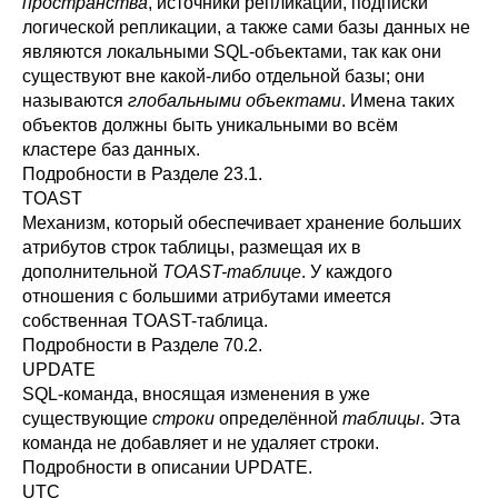
пространства
, источники репликации, подписки
логической репликации, а также сами базы данных не
являются локальными SQL-объектами, так как они
существуют вне какой-либо отдельной базы; они
называются
глобальными объектами
. Имена таких
объектов должны быть уникальными во всём
кластере баз данных.
Подробности в
Разделе 23.1
.
TOAST
Механизм, который обеспечивает хранение больших
атрибутов строк таблицы, размещая их в
дополнительной
TOAST-таблице
. У каждого
отношения с большими атрибутами имеется
собственная TOAST-таблица.
Подробности в
Разделе 70.2
.
UPDATE
SQL
-команда, вносящая изменения в уже
существующие
строки
определённой
таблицы
. Эта
команда не добавляет и не удаляет строки.
Подробности в описании
UPDATE
.
UTC