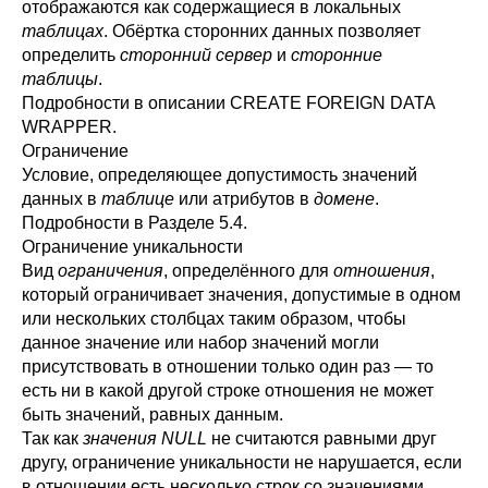
отображаются как содержащиеся в локальных
таблицах
. Обёртка сторонних данных позволяет
определить
сторонний сервер
и
сторонние
таблицы
.
Подробности в описании
CREATE FOREIGN DATA
WRAPPER
.
Ограничение
Условие, определяющее допустимость значений
данных в
таблице
или атрибутов в
домене
.
Подробности в
Разделе 5.4
.
Ограничение уникальности
Вид
ограничения
, определённого для
отношения
,
который ограничивает значения, допустимые в одном
или нескольких столбцах таким образом, чтобы
данное значение или набор значений могли
присутствовать в отношении только один раз — то
есть ни в какой другой строке отношения не может
быть значений, равных данным.
Так как
значения NULL
не считаются равными друг
другу, ограничение уникальности не нарушается, если
в отношении есть несколько строк со значениями