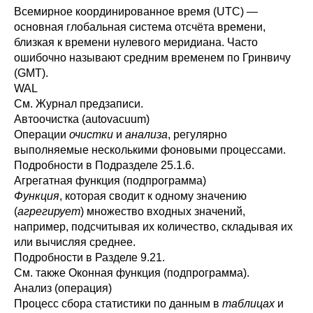
Всемирное координированное время (UTC) —
основная глобальная система отсчёта времени,
близкая к времени нулевого меридиана. Часто
ошибочно называют средним временем по Гринвичу
(GMT).
WAL
См.
Журнал предзаписи
.
Автоочистка (autovacuum)
Операции
очистки
и
анализа
, регулярно
выполняемые несколькими фоновыми процессами.
Подробности в
Подразделе 25.1.6
.
Агрегатная функция (подпрограмма)
Функция
, которая сводит к одному значению
(
агрегирует
) множество входных значений,
например, подсчитывая их количество, складывая их
или вычисляя среднее.
Подробности в
Разделе 9.21
.
См. также
Оконная функция (подпрограмма)
.
Анализ (операция)
Процесс сбора статистики по данным в
таблицах
и