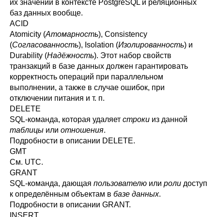
их значений в контексте
PostgreSQL
и реляционных
баз данных вообще.
ACID
Atomicity (
Атомарность
), Consistency
(
Согласованность
), Isolation (
Изолированность
) и
Durability (
Надёжность
). Этот набор свойств
транзакций в базе данных должен гарантировать
корректность операций при параллельном
выполнении, а также в случае ошибок, при
отключении питания и т. п.
DELETE
SQL
-команда, которая удаляет
строки
из данной
таблицы
или
отношения
.
Подробности в описании
DELETE
.
GMT
См.
UTC
.
GRANT
SQL
-команда, дающая
пользователю
или
роли
доступ
к определённым объектам в
базе данных
.
Подробности в описании
GRANT
.
INSERT