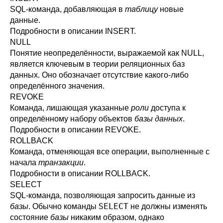
SQL
-команда, добавляющая в
таблицу
новые
данные.
Подробности в описании
INSERT
.
NULL
Понятие неопределённости, выражаемой как NULL,
является ключевым в теории реляционных баз
данных. Оно обозначает отсутствие какого-либо
определённого значения.
REVOKE
Команда, лишающая указанные
роли
доступа к
определённому набору объектов
базы данных
.
Подробности в описании
REVOKE
.
ROLLBACK
Команда, отменяющая все операции, выполненные с
начала
транзакции
.
Подробности в описании
ROLLBACK
.
SELECT
SQL
-команда, позволяющая запросить данные из
SELECT
базы
. Обычно команды
не должны изменять
состояние
базы
никаким образом, однако