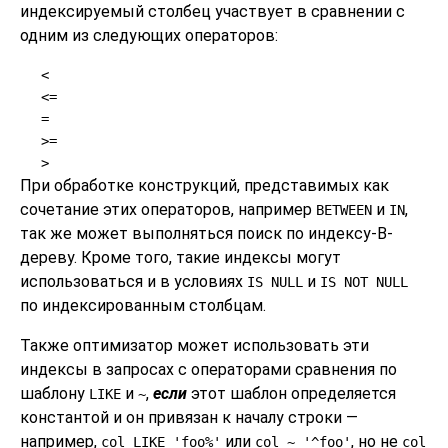
индексируемый столбец участвует в сравнении с
одним из следующих операторов:
<
<=
=
>=
>
При обработке конструкций, представимых как
сочетание этих операторов, например
и
,
BETWEEN
IN
так же может выполняться поиск по индексу-B-
дереву. Кроме того, такие индексы могут
использоваться и в условиях
и
IS NULL
IS NOT NULL
по индексированным столбцам.
Также оптимизатор может использовать эти
индексы в запросах с операторами сравнения по
шаблону
и
,
если
этот шаблон определяется
LIKE
~
константой и он привязан к началу строки —
например,
или
, но не
col LIKE 'foo%'
col ~ '^foo'
col