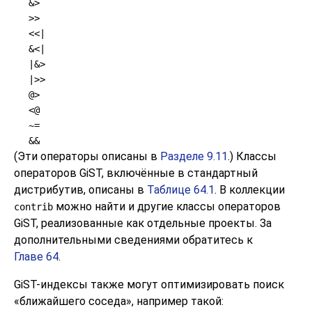
&>
>>
<<|
&<|
|&>
|>>
@>
<@
~=
&&
(Эти операторы описаны в
Разделе 9.11
.) Классы
операторов GiST, включённые в стандартный
дистрибутив, описаны в
Таблице 64.1
. В коллекции
можно найти и другие классы операторов
contrib
GiST, реализованные как отдельные проекты. За
дополнительными сведениями обратитесь к
Главе 64
.
GiST-индексы также могут оптимизировать поиск
«
ближайшего соседа
»
, например такой: