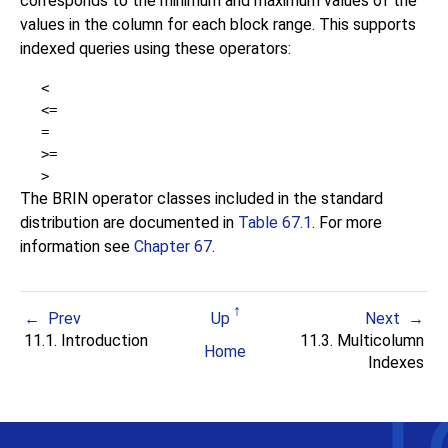
corresponds to the minimum and maximum values of the
values in the column for each block range. This supports
indexed queries using these operators:
<
<=
=
>=
>
The BRIN operator classes included in the standard
distribution are documented in
Table 67.1
. For more
information see
Chapter 67
.
Prev
Up
Next
11.1. Introduction
11.3. Multicolumn
Home
Indexes