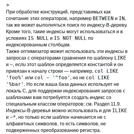
>
При обработке конструкций, представимых как
BETWEEN
IN
сочетание этих операторов, например
и
,
так же может выполняться поиск по индексу-B-дереву.
Кроме того, такие индексы могут использоваться и в
IS NULL
IS NOT NULL
условиях
и
по
индексированным столбцам.
Также оптимизатор может использовать эти индексы в
LIKE
запросах с операторами сравнения по шаблону
~
и
,
если
этот шаблон определяется константой и он
col LIKE
привязан к началу строки — например,
'foo%'
col ~ '^foo'
col LIKE
или
, но не
'%bar'
. Но если ваша база данных использует не
локаль C, для поддержки индексирования запросов с
шаблонами вам потребуется создать индекс со
специальным классом операторов; см.
Раздел 11.9
.
ILIKE
Индексы-B-деревья можно использовать и для
~*
и
, но только если шаблон начинается не с
алфавитных символов, то есть символов, не
подверженных преобразованию регистра.