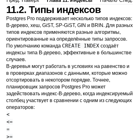
Пред.
Наверх
Глава 11. Индексы
Начало
След.
11.2. Типы индексов
Postgres Pro
поддерживает несколько типов индексов:
B-дерево, хеш, GiST, SP-GiST, GIN и BRIN. Для разных
типов индексов применяются разные алгоритмы,
ориентированные на определённые типы запросов.
CREATE INDEX
По умолчанию команда
создаёт
индексы типа B-дерево, эффективные в большинстве
случаев.
B-деревья могут работать в условиях на равенство и
в проверках диапазонов с данными, которые можно
отсортировать в некотором порядке. Точнее,
планировщик запросов
Postgres Pro
может
задействовать индекс-B-дерево, когда индексируемый
столбец участвует в сравнении с одним из следующих
операторов:
<
<=
=
>=