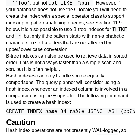
~ '^foo'
col LIKE '%bar'
, but not
. However, if
your database does not use the C locale you will need to
create the index with a special operator class to support
indexing of pattern-matching queries; see
Section 11.9
ILIKE
below. It is also possible to use B-tree indexes for
~*
and
, but only if the pattern starts with non-alphabetic
characters, i.e., characters that are not affected by
upper/lower case conversion.
B-tree indexes can also be used to retrieve data in sorted
order. This is not always faster than a simple scan and
sort, but it is often helpful.
Hash indexes can only handle simple equality
comparisons. The query planner will consider using a
hash index whenever an indexed column is involved in a
=
comparison using the
operator. The following command
is used to create a hash index:
CREATE INDEX 
name
 ON 
table
 USING HASH (
col
Caution
Hash index operations are not presently WAL-logged, so