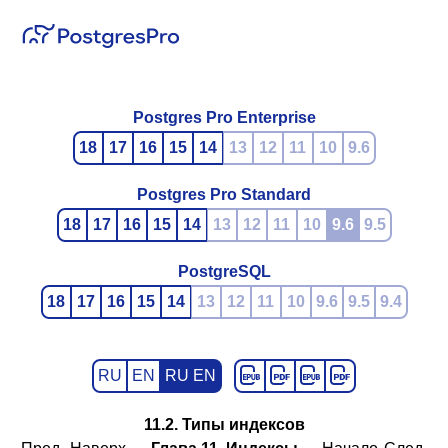
Postgres Pro Enterprise
18
17
16
15
14
13
12
11
10
9.6
Postgres Pro Standard
18
17
16
15
14
13
12
11
10
9.6
9.5
PostgreSQL
18
17
16
15
14
13
12
11
10
9.6
9.5
9.4
RU
EN
RU EN
11.2. Типы индексов