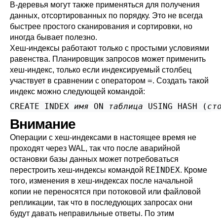
B-деревья могут также применяться для получения
данных, отсортированных по порядку. Это не всегда
быстрее простого сканирования и сортировки, но
иногда бывает полезно.
Хеш-индексы работают только с простыми условиями
равенства. Планировщик запросов может применить
хеш-индекс, только если индексируемый столбец
=
участвует в сравнении с оператором
. Создать такой
индекс можно следующей командой:
CREATE INDEX 
имя
 ON 
таблица
 USING HASH (
ст
Внимание
Операции с хеш-индексами в настоящее время не
проходят через WAL, так что после аварийной
остановки базы данных может потребоваться
REINDEX
перестроить хеш-индексы командой
. Кроме
того, изменения в хеш-индексах после начальной
копии не переносятся при потоковой или файловой
репликации, так что в последующих запросах они
будут давать неправильные ответы. По этим