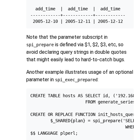
  add_time  |  add_time  |  add_time

------------+------------+------------

Note that the parameter subscript in
is defined via $1, $2, $3, etc, so
spi_prepare
avoid declaring query strings in double quotes
that might easily lead to hard-to-catch bugs.
Another example illustrates usage of an optional
parameter in
:
spi_exec_prepared
CREATE TABLE hosts AS SELECT id, ('192.168.1
                      FROM generate_series(1
CREATE OR REPLACE FUNCTION init_hosts_query(
        $_SHARED{plan} = spi_prepare('SELECT
                                      WHERE 
$$ LANGUAGE plperl;
