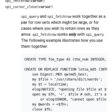
spi_fetchrow(
cursor
)
spi_cursor_close(
cursor
)
and
work together as a
spi_query
spi_fetchrow
pair for row sets which might be large, or for
cases where you wish to return rows as they
arrive.
works
only
with
.
spi_fetchrow
spi_query
The following example illustrates how you use
them together:
CREATE TYPE foo_type AS (the_num INTEGER, th
CREATE OR REPLACE FUNCTION lotsa_md5 (INTEGE
    use Digest::MD5 qw(md5_hex);

    my $file = '/usr/share/dict/words';

    my $t = localtime;

    elog(NOTICE, "opening file $file at $t" 
    open my $fh, '<', $file # ooh, it's a fi
        or elog(ERROR, "cannot open $file fo
    my @words = <$fh>;

    close $fh;
