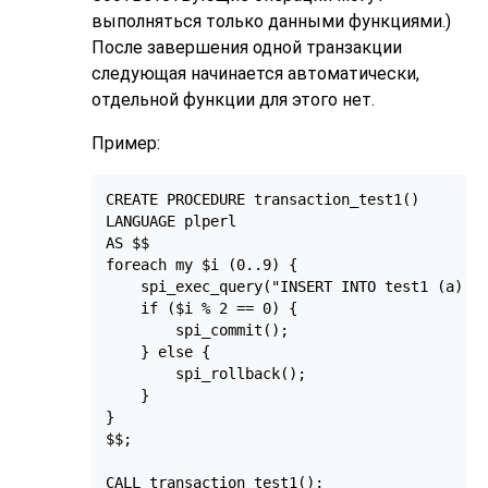
выполняться только данными функциями.)
После завершения одной транзакции
следующая начинается автоматически,
отдельной функции для этого нет.
Пример:
CREATE PROCEDURE transaction_test1()

LANGUAGE plperl

AS $$

foreach my $i (0..9) {

    spi_exec_query("INSERT INTO test1 (a) VA
    if ($i % 2 == 0) {

        spi_commit();

    } else {

        spi_rollback();

    }

}

$$;

CALL transaction_test1();