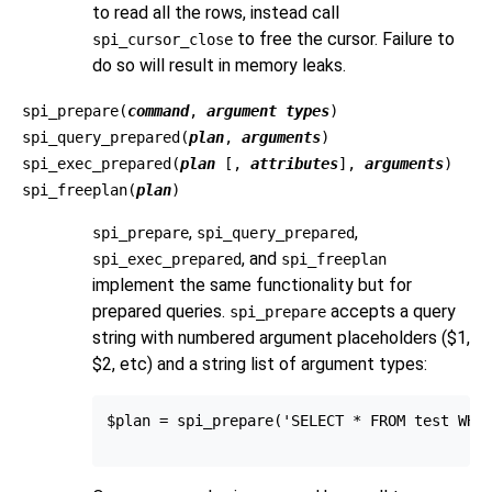
to read all the rows, instead call
to free the cursor. Failure to
spi_cursor_close
do so will result in memory leaks.
spi_prepare(
command
,
argument types
)
spi_query_prepared(
plan
,
arguments
)
spi_exec_prepared(
plan
[,
attributes
],
arguments
)
spi_freeplan(
plan
)
,
,
spi_prepare
spi_query_prepared
, and
spi_exec_prepared
spi_freeplan
implement the same functionality but for
prepared queries.
accepts a query
spi_prepare
string with numbered argument placeholders ($1,
$2, etc) and a string list of argument types:
$plan = spi_prepare('SELECT * FROM test WHER