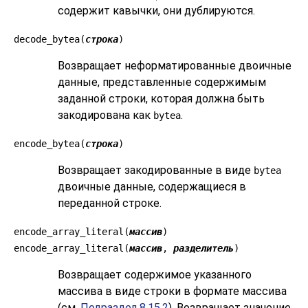
содержит кавычки, они дублируются.
decode_bytea(
строка
)
Возвращает неформатированные двоичные
данные, представленные содержимым
заданной строки, которая должна быть
закодирована как
.
bytea
encode_bytea(
строка
)
Возвращает закодированные в виде
bytea
двоичные данные, содержащиеся в
переданной строке.
encode_array_literal(
массив
)
encode_array_literal(
массив
,
разделитель
)
Возвращает содержимое указанного
массива в виде строки в формате массива
(см.
Подраздел 8.15.2
). Возвращает значение