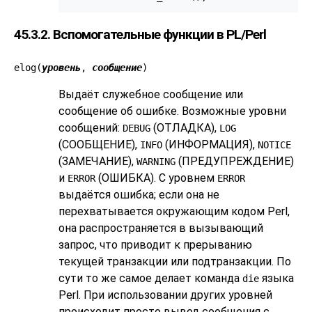
45.3.2. Вспомогательные функции в PL/Perl
elog(
уровень
,
сообщение
)
Выдаёт служебное сообщение или
сообщение об ошибке. Возможные уровни
сообщений:
(ОТЛАДКА),
DEBUG
LOG
(СООБЩЕНИЕ),
(ИНФОРМАЦИЯ),
INFO
NOTICE
(ЗАМЕЧАНИЕ),
(ПРЕДУПРЕЖДЕНИЕ)
WARNING
и
(ОШИБКА). С уровнем
ERROR
ERROR
выдаётся ошибка; если она не
перехватывается окружающим кодом Perl,
она распространяется в вызывающий
запрос, что приводит к прерыванию
текущей транзакции или подтранзакции. По
сути то же самое делает команда
языка
die
Perl. При использовании других уровней
происходит просто вывод сообщения с