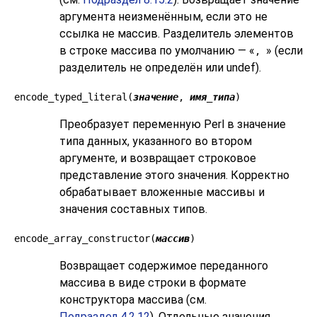
аргумента неизменённым, если это не
ссылка не массив. Разделитель элементов
в строке массива по умолчанию — «
» (если
,
разделитель не определён или undef).
encode_typed_literal(
значение
,
имя_типа
)
Преобразует переменную Perl в значение
типа данных, указанного во втором
аргументе, и возвращает строковое
представление этого значения. Корректно
обрабатывает вложенные массивы и
значения составных типов.
encode_array_constructor(
массив
)
Возвращает содержимое переданного
массива в виде строки в формате
конструктора массива (см.
Подраздел 4.2.12
). Отдельные значения