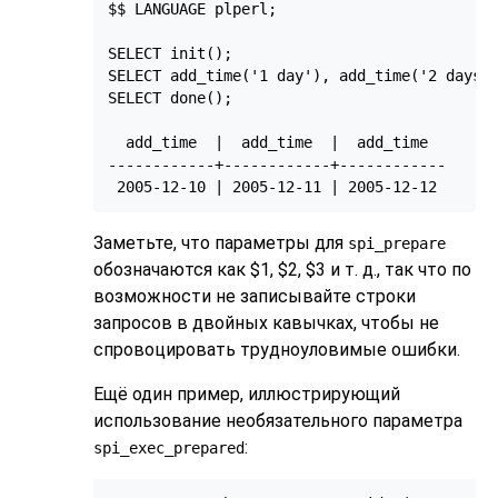
$$ LANGUAGE plperl;

SELECT init();

SELECT add_time('1 day'), add_time('2 days')
SELECT done();

  add_time  |  add_time  |  add_time

------------+------------+------------

 2005-12-10 | 2005-12-11 | 2005-12-12
Заметьте, что параметры для
spi_prepare
обозначаются как $1, $2, $3 и т. д., так что по
возможности не записывайте строки
запросов в двойных кавычках, чтобы не
спровоцировать трудноуловимые ошибки.
Ещё один пример, иллюстрирующий
использование необязательного параметра
:
spi_exec_prepared