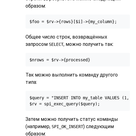
образом:
$foo = $rv->{rows}[$i]->{my_column};
Общее число строк, возвращённых
запросом
, можно получить так:
SELECT
$nrows = $rv->{processed}
Так можно выполнить команду другого
типа:
$query = "INSERT INTO my_table VALUES (1, 't
$rv = spi_exec_query($query);
Затем можно получить статус команды
(например,
) следующим
SPI_OK_INSERT
образом: