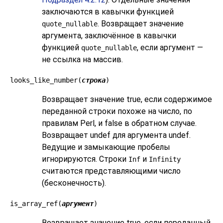
заключаются в кавычки функцией
. Возвращает значение
quote_nullable
аргумента, заключённое в кавычки
функцией
, если аргумент —
quote_nullable
не ссылка на массив.
looks_like_number(
строка
)
Возвращает значение true, если содержимое
переданной строки похоже на число, по
правилам Perl, и false в обратном случае.
Возвращает undef для аргумента undef.
Ведущие и замыкающие пробелы
игнорируются. Строки
и
Inf
Infinity
считаются представляющими число
(бесконечность).
is_array_ref(
аргумент
)
Возвращает значение true, если переданный