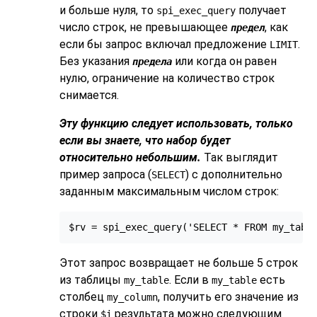
и больше нуля, то
получает
spi_exec_query
число строк, не превышающее
, как
предел
если бы запрос включал предложение
.
LIMIT
Без указания
или когда он равен
предела
нулю, ограничение на количество строк
снимается.
Эту функцию следует использовать, только
если вы знаете, что набор будет
относительно небольшим.
Так выглядит
пример запроса (
) с дополнительно
SELECT
заданным максимальным числом строк:
$rv = spi_exec_query('SELECT * FROM my_tabl
Этот запрос возвращает не больше 5 строк
из таблицы
. Если в
есть
my_table
my_table
столбец
, получить его значение из
my_column
строки
результата можно следующим
$i