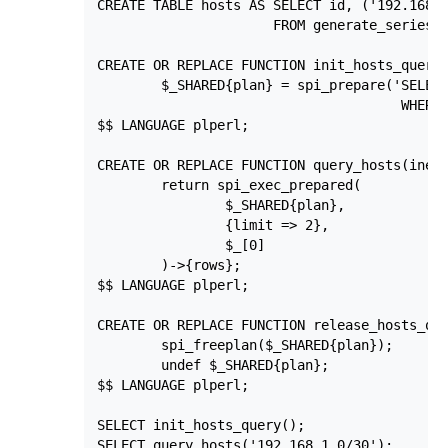
CREATE TABLE hosts AS SELECT id, ('192.168.1
                      FROM generate_series(1
CREATE OR REPLACE FUNCTION init_hosts_query(
        $_SHARED{plan} = spi_prepare('SELECT
                                      WHERE 
$$ LANGUAGE plperl;

CREATE OR REPLACE FUNCTION query_hosts(inet)
        return spi_exec_prepared(

                $_SHARED{plan},

                {limit => 2},

                $_[0]

        )->{rows};

$$ LANGUAGE plperl;

CREATE OR REPLACE FUNCTION release_hosts_que
        spi_freeplan($_SHARED{plan});

        undef $_SHARED{plan};

$$ LANGUAGE plperl;

SELECT init_hosts_query();

SELECT query_hosts('192.168.1.0/30');
