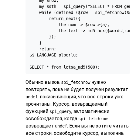
    my $row;

    my $sth = spi_query("SELECT * FROM gener
    while (defined ($row = spi_fetchrow($sth
        return_next({

            the_num => $row->{a},

            the_text => md5_hex($words[rand 
        });

    }

    return;

$$ LANGUAGE plperlu;

SELECT * from lotsa_md5(500);
Обычно вызов
нужно
spi_fetchrow
повторять, пока не будет получен результат
, показывающий, что все строки уже
undef
прочитаны. Курсор, возвращаемый
функцией
, автоматически
spi_query
освобождается, когда
spi_fetchrow
возвращает
. Если вы не хотите читать
undef
все строки, освободите курсор, выполнив