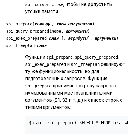
, чтобы не допустить
spi_cursor_close
утечки памяти.
spi_prepare(
команда
,
типы аргументов
)
spi_query_prepared(
план
,
аргументы
)
spi_exec_prepared(
план
[,
атрибуты
],
аргументы
)
spi_freeplan(
план
)
Функции
,
,
spi_prepare
spi_query_prepared
и
реализуют
spi_exec_prepared
spi_freeplan
ту же функциональность, но для
подготовленных запросов. Функция
принимает строку запроса с
spi_prepare
нумерованными местозаполнителями
аргументов ($1, $2 и т. д.) и список строк с
типами аргументов:
$plan = spi_prepare('SELECT * FROM test WHER
                                           