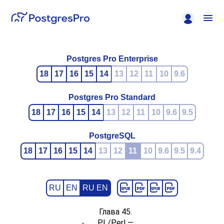
Postgres Pro Enterprise
18
17
16
15
14
13
12
11
10
9.6
Postgres Pro Standard
18
17
16
15
14
13
12
11
10
9.6
9.5
PostgreSQL
18
17
16
15
14
13
12
11
10
9.6
9.5
9.4
RU
EN
RU EN
Глава 45.
PL/Perl —