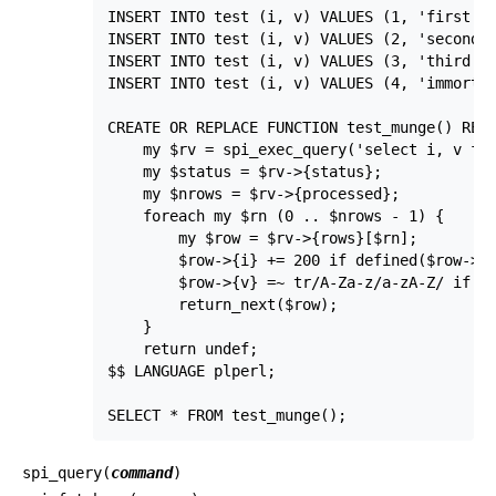
INSERT INTO test (i, v) VALUES (1, 'first li
INSERT INTO test (i, v) VALUES (2, 'second l
INSERT INTO test (i, v) VALUES (3, 'third li
INSERT INTO test (i, v) VALUES (4, 'immortal
CREATE OR REPLACE FUNCTION test_munge() RETU
    my $rv = spi_exec_query('select i, v fro
    my $status = $rv->{status};

    my $nrows = $rv->{processed};

    foreach my $rn (0 .. $nrows - 1) {

        my $row = $rv->{rows}[$rn];

        $row->{i} += 200 if defined($row->{i
        $row->{v} =~ tr/A-Za-z/a-zA-Z/ if (d
        return_next($row);

    }

    return undef;

$$ LANGUAGE plperl;

spi_query(
command
)