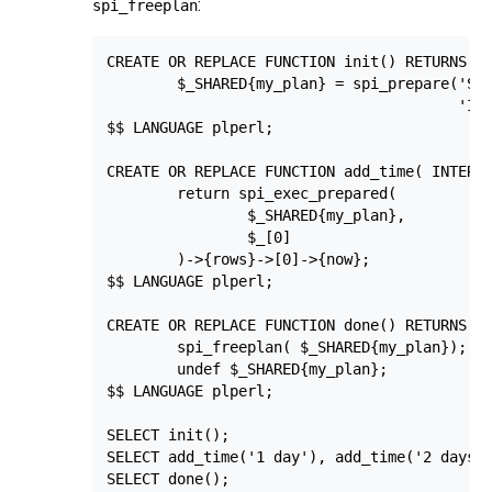
:
spi_freeplan
CREATE OR REPLACE FUNCTION init() RETURNS VO
        $_SHARED{my_plan} = spi_prepare('SEL
                                        'INT
$$ LANGUAGE plperl;

CREATE OR REPLACE FUNCTION add_time( INTERVA
        return spi_exec_prepared(

                $_SHARED{my_plan},

                $_[0]

        )->{rows}->[0]->{now};

$$ LANGUAGE plperl;

CREATE OR REPLACE FUNCTION done() RETURNS VO
        spi_freeplan( $_SHARED{my_plan});

        undef $_SHARED{my_plan};

$$ LANGUAGE plperl;

SELECT init();

SELECT add_time('1 day'), add_time('2 days')
SELECT done();
