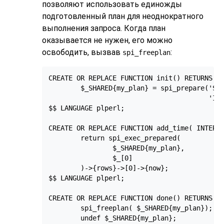
позволяют использовать единожды
подготовленный план для неоднократного
выполнения запроса. Когда план
оказывается не нужен, его можно
освободить, вызвав
:
spi_freeplan
CREATE OR REPLACE FUNCTION init() RETURNS VO
        $_SHARED{my_plan} = spi_prepare('SEL
                                        'INT
$$ LANGUAGE plperl;

CREATE OR REPLACE FUNCTION add_time( INTERVA
        return spi_exec_prepared(

                $_SHARED{my_plan},

                $_[0]

        )->{rows}->[0]->{now};

$$ LANGUAGE plperl;

CREATE OR REPLACE FUNCTION done() RETURNS VO
        spi_freeplan( $_SHARED{my_plan});

        undef $_SHARED{my_plan};
