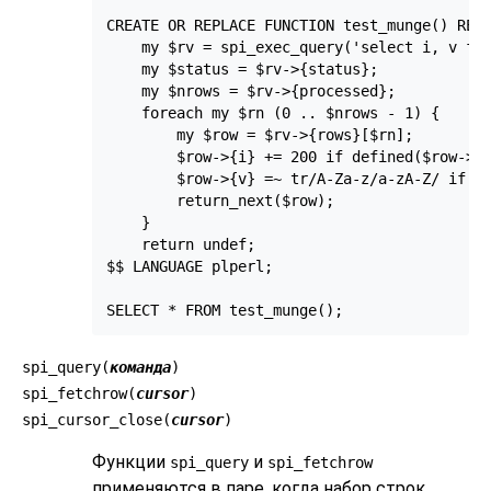
CREATE OR REPLACE FUNCTION test_munge() RETU
    my $rv = spi_exec_query('select i, v fro
    my $status = $rv->{status};

    my $nrows = $rv->{processed};

    foreach my $rn (0 .. $nrows - 1) {

        my $row = $rv->{rows}[$rn];

        $row->{i} += 200 if defined($row->{i
        $row->{v} =~ tr/A-Za-z/a-zA-Z/ if (d
        return_next($row);

    }

    return undef;

$$ LANGUAGE plperl;

SELECT * FROM test_munge();
spi_query(
команда
)
spi_fetchrow(
cursor
)
spi_cursor_close(
cursor
)
Функции
и
spi_query
spi_fetchrow
применяются в паре, когда набор строк