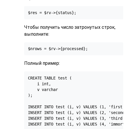
$res = $rv->{status};
Чтобы получить число затронутых строк,
выполните:
$nrows = $rv->{processed};
Полный пример:
CREATE TABLE test (

    i int,

    v varchar

);

INSERT INTO test (i, v) VALUES (1, 'first li
INSERT INTO test (i, v) VALUES (2, 'second l
INSERT INTO test (i, v) VALUES (3, 'third li
INSERT INTO test (i, v) VALUES (4, 'immortal