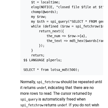
    $t = localtime;

    elog(NOTICE, "closed file $file at $t");
    chomp(@words);

    my $row;

    my $sth = spi_query("SELECT * FROM gener
    while (defined ($row = spi_fetchrow($sth
        return_next({

            the_num => $row->{a},

            the_text => md5_hex($words[rand 
        });

    }

    return;

$$ LANGUAGE plperlu;

Normally,
should be repeated until
spi_fetchrow
it returns
, indicating that there are no
undef
more rows to read. The cursor returned by
is automatically freed when
spi_query
returns
. If you do not wish
spi_fetchrow
undef