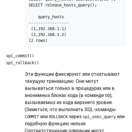
SELECT release_hosts_query();

    query_hosts    

-----------------

 (1,192.168.1.1)

 (2,192.168.1.2)

(2 rows)
spi_commit()
spi_rollback()
Эти функции фиксируют или откатывают
текущую транзакцию. Они могут
вызываться только в процедурах или в
анонимных блоках кода (в команде
),
DO
вызываемых из кода верхнего уровня.
(Заметьте, что выполнить SQL-команды
или
через
или
COMMIT
ROLLBACK
spi_exec_query
подобную функцию нельзя.
Соответствующие операции могут