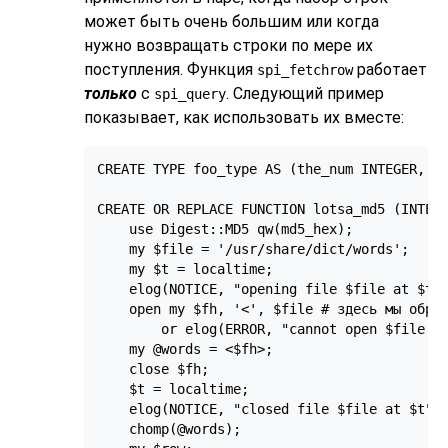
может быть очень большим или когда
нужно возвращать строки по мере их
поступления. Функция
работает
spi_fetchrow
только
с
. Следующий пример
spi_query
показывает, как использовать их вместе:
CREATE TYPE foo_type AS (the_num INTEGER, th
CREATE OR REPLACE FUNCTION lotsa_md5 (INTEGE
    use Digest::MD5 qw(md5_hex);

    my $file = '/usr/share/dict/words';

    my $t = localtime;

    elog(NOTICE, "opening file $file at $t" 
    open my $fh, '<', $file # здесь мы обращ
        or elog(ERROR, "cannot open $file fo
    my @words = <$fh>;

    close $fh;

    $t = localtime;

    elog(NOTICE, "closed file $file at $t");
    chomp(@words);
